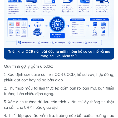
Triển khai OCR nên bắt đầu từ một nhóm hồ sơ cụ thể rồi mở
rộng sau khi kiểm thử.
Quy trình gợi ý gồm 6 bước:
1. Xác định use case ưu tiên: OCR CCCD, hồ sơ vay, hợp đồng,
phiếu đặt cọc hay hồ sơ bàn giao.
2. Thu thập mẫu tài liệu thực tế: gồm bản rõ, bản mờ, bản thiếu
trường, bản nhiều định dạng.
3. Xác định trường dữ liệu cần trích xuất: chỉ lấy thông tin thật
sự cần cho CRM hoặc giao dịch.
4. Thiết lập quy tắc kiểm tra: trường nào bắt buộc, trường nào