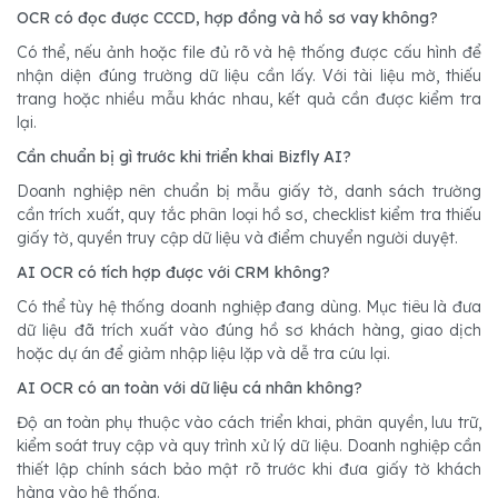
OCR có đọc được CCCD, hợp đồng và hồ sơ vay không?
Có thể, nếu ảnh hoặc file đủ rõ và hệ thống được cấu hình để
nhận diện đúng trường dữ liệu cần lấy. Với tài liệu mờ, thiếu
trang hoặc nhiều mẫu khác nhau, kết quả cần được kiểm tra
lại.
Cần chuẩn bị gì trước khi triển khai Bizfly AI?
Doanh nghiệp nên chuẩn bị mẫu giấy tờ, danh sách trường
cần trích xuất, quy tắc phân loại hồ sơ, checklist kiểm tra thiếu
giấy tờ, quyền truy cập dữ liệu và điểm chuyển người duyệt.
AI OCR có tích hợp được với CRM không?
Có thể tùy hệ thống doanh nghiệp đang dùng. Mục tiêu là đưa
dữ liệu đã trích xuất vào đúng hồ sơ khách hàng, giao dịch
hoặc dự án để giảm nhập liệu lặp và dễ tra cứu lại.
AI OCR có an toàn với dữ liệu cá nhân không?
Độ an toàn phụ thuộc vào cách triển khai, phân quyền, lưu trữ,
kiểm soát truy cập và quy trình xử lý dữ liệu. Doanh nghiệp cần
thiết lập chính sách bảo mật rõ trước khi đưa giấy tờ khách
hàng vào hệ thống.