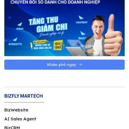
Khám phá ngay
BIZFLY MARTECH
BizWebsite
AI Sales Agent
BizCRM