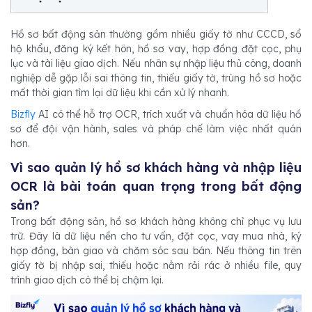
Hồ sơ bất động sản thường gồm nhiều giấy tờ như CCCD, sổ
hộ khẩu, đăng ký kết hôn, hồ sơ vay, hợp đồng đặt cọc, phụ
lục và tài liệu giao dịch. Nếu nhân sự nhập liệu thủ công, doanh
nghiệp dễ gặp lỗi sai thông tin, thiếu giấy tờ, trùng hồ sơ hoặc
mất thời gian tìm lại dữ liệu khi cần xử lý nhanh.
Bizfly
AI có thể hỗ trợ OCR, trích xuất và chuẩn hóa dữ liệu hồ
sơ để đội vận hành, sales và pháp chế làm việc nhất quán
hơn.
Vì sao quản lý hồ sơ khách hàng và nhập liệu
OCR là bài toán quan trọng trong bất động
sản?
Trong bất động sản, hồ sơ khách hàng không chỉ phục vụ lưu
trữ. Đây là dữ liệu nền cho tư vấn, đặt cọc, vay mua nhà, ký
hợp đồng, bàn giao và chăm sóc sau bán. Nếu thông tin trên
giấy tờ bị nhập sai, thiếu hoặc nằm rải rác ở nhiều file, quy
trình giao dịch có thể bị chậm lại.