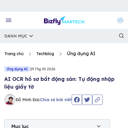
Về trang chủ Bizfly
DANH MỤC
Ứng dụng AI
Trang chủ
Techblog
Ứng dụng AI
29 Thg 05 2026
AI OCR hồ sơ bất động sản: Tự động nhập
liệu giấy tờ
Đỗ Minh Đức
Chia sẻ bài viết
Mục lục