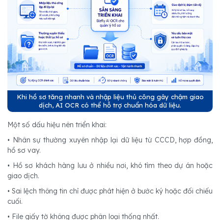
Khi hồ sơ tăng nhanh và nhập liệu thủ công gây chậm giao
dịch, AI OCR có thể hỗ trợ chuẩn hóa dữ liệu.
Một số dấu hiệu nên triển khai:
• Nhân sự thường xuyên nhập lại dữ liệu từ CCCD, hợp đồng,
hồ sơ vay.
• Hồ sơ khách hàng lưu ở nhiều nơi, khó tìm theo dự án hoặc
giao dịch.
• Sai lệch thông tin chỉ được phát hiện ở bước ký hoặc đối chiếu
cuối.
• File giấy tờ không được phân loại thống nhất.