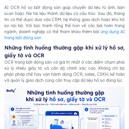
AI OCR hồ sơ bất động sản giúp chuyển dữ liệu từ ảnh, bản
scan hoặc file tài liệu thành dữ liệu có cấu trúc. Sau đó, thông
tin có thể được đưa vào CRM, hệ thống giao dịch hoặc kho hồ
sơ nội bộ. Với bức tranh tổng thể hơn về các bài toán trong
ngành, doanh nghiệp có thể tham khảo thêm bài
ứng dụng AI
trong bất động sản
.
Những tình huống thường gặp khi xử lý hồ sơ,
giấy tờ và OCR
OCR trong bất động sản có giá trị nhất ở các điểm chạm phải
xử lý nhiều giấy tờ và cần độ chính xác cao. Không chỉ bộ
phận pháp chế hay vận hành dùng OCR; sales, CSKH, kế toán
và quản lý giao dịch cũng cần truy cập dữ liệu hồ sơ đúng lúc.