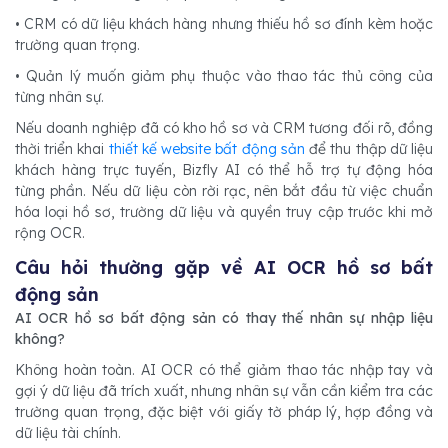
• CRM có dữ liệu khách hàng nhưng thiếu hồ sơ đính kèm hoặc
trường quan trọng.
• Quản lý muốn giảm phụ thuộc vào thao tác thủ công của
từng nhân sự.
Nếu doanh nghiệp đã có kho hồ sơ và CRM tương đối rõ, đồng
thời triển khai
thiết kế website bất động sản
để thu thập dữ liệu
khách hàng trực tuyến, Bizfly AI có thể hỗ trợ tự động hóa
từng phần. Nếu dữ liệu còn rời rạc, nên bắt đầu từ việc chuẩn
hóa loại hồ sơ, trường dữ liệu và quyền truy cập trước khi mở
rộng OCR.
Câu hỏi thường gặp về AI OCR hồ sơ bất
động sản
AI OCR hồ sơ bất động sản có thay thế nhân sự nhập liệu
không?
Không hoàn toàn. AI OCR có thể giảm thao tác nhập tay và
gợi ý dữ liệu đã trích xuất, nhưng nhân sự vẫn cần kiểm tra các
trường quan trọng, đặc biệt với giấy tờ pháp lý, hợp đồng và
dữ liệu tài chính.