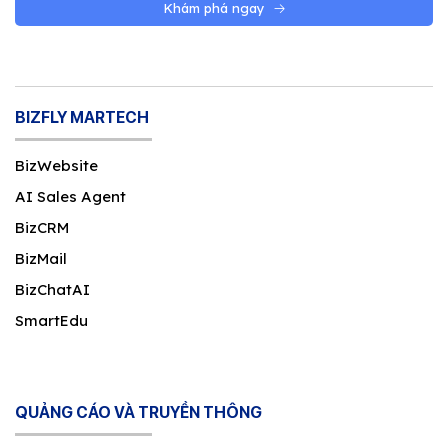
Khám phá ngay
BIZFLY MARTECH
BizWebsite
AI Sales Agent
BizCRM
BizMail
BizChatAI
SmartEdu
QUẢNG CÁO VÀ TRUYỀN THÔNG