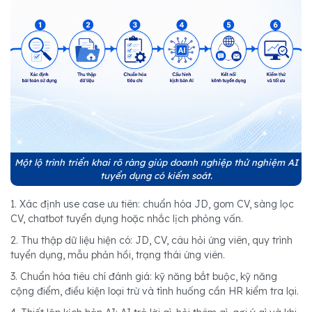
Một lộ trình triển khai rõ ràng giúp doanh nghiệp thử nghiệm AI
tuyển dụng có kiểm soát.
1. Xác định use case ưu tiên: chuẩn hóa JD, gom CV, sàng lọc
CV, chatbot tuyển dụng hoặc nhắc lịch phỏng vấn.
2. Thu thập dữ liệu hiện có: JD, CV, câu hỏi ứng viên, quy trình
tuyển dụng, mẫu phản hồi, trạng thái ứng viên.
3. Chuẩn hóa tiêu chí đánh giá: kỹ năng bắt buộc, kỹ năng
cộng điểm, điều kiện loại trừ và tình huống cần HR kiểm tra lại.