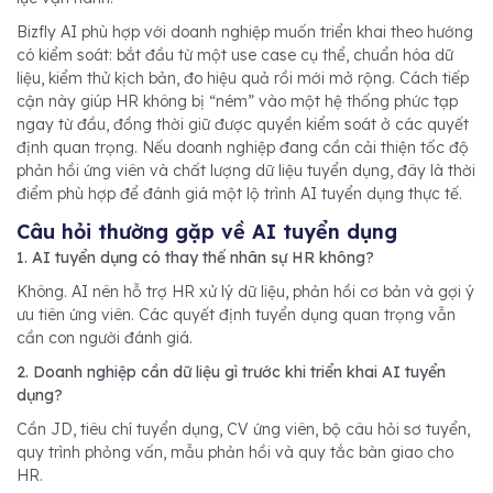
Bizfly AI phù hợp với doanh nghiệp muốn triển khai theo hướng
có kiểm soát: bắt đầu từ một use case cụ thể, chuẩn hóa dữ
liệu, kiểm thử kịch bản, đo hiệu quả rồi mới mở rộng. Cách tiếp
cận này giúp HR không bị “ném” vào một hệ thống phức tạp
ngay từ đầu, đồng thời giữ được quyền kiểm soát ở các quyết
định quan trọng. Nếu doanh nghiệp đang cần cải thiện tốc độ
phản hồi ứng viên và chất lượng dữ liệu tuyển dụng, đây là thời
điểm phù hợp để đánh giá một lộ trình AI tuyển dụng thực tế.
Câu hỏi thường gặp về AI tuyển dụng
1. AI tuyển dụng có thay thế nhân sự HR không?
Không. AI nên hỗ trợ HR xử lý dữ liệu, phản hồi cơ bản và gợi ý
ưu tiên ứng viên. Các quyết định tuyển dụng quan trọng vẫn
cần con người đánh giá.
2. Doanh nghiệp cần dữ liệu gì trước khi triển khai AI tuyển
dụng?
Cần JD, tiêu chí tuyển dụng, CV ứng viên, bộ câu hỏi sơ tuyển,
quy trình phỏng vấn, mẫu phản hồi và quy tắc bàn giao cho
HR.