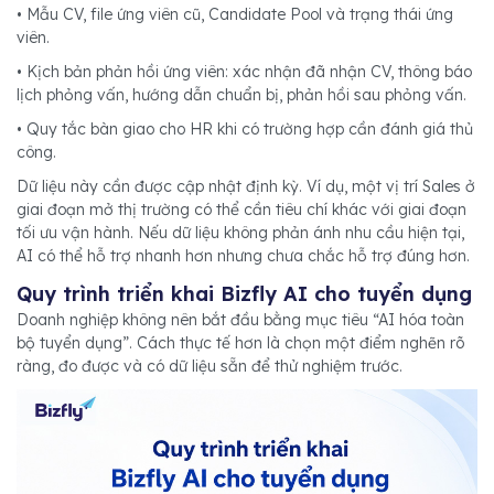
• Mẫu CV, file ứng viên cũ, Candidate Pool và trạng thái ứng
viên.
• Kịch bản phản hồi ứng viên: xác nhận đã nhận CV, thông báo
lịch phỏng vấn, hướng dẫn chuẩn bị, phản hồi sau phỏng vấn.
• Quy tắc bàn giao cho HR khi có trường hợp cần đánh giá thủ
công.
Dữ liệu này cần được cập nhật định kỳ. Ví dụ, một vị trí Sales ở
giai đoạn mở thị trường có thể cần tiêu chí khác với giai đoạn
tối ưu vận hành. Nếu dữ liệu không phản ánh nhu cầu hiện tại,
AI có thể hỗ trợ nhanh hơn nhưng chưa chắc hỗ trợ đúng hơn.
Quy trình triển khai Bizfly AI cho tuyển dụng
Doanh nghiệp không nên bắt đầu bằng mục tiêu “AI hóa toàn
bộ tuyển dụng”. Cách thực tế hơn là chọn một điểm nghẽn rõ
ràng, đo được và có dữ liệu sẵn để thử nghiệm trước.