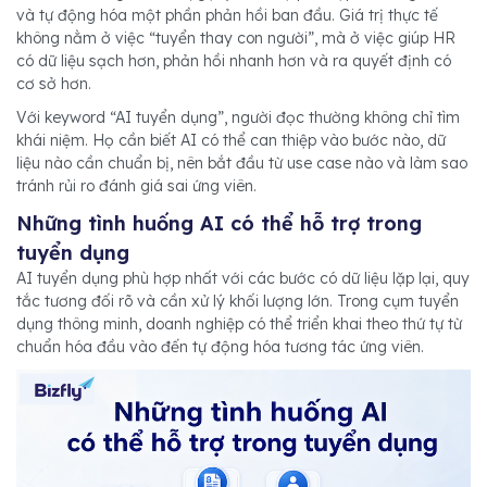
và tự động hóa một phần phản hồi ban đầu. Giá trị thực tế
không nằm ở việc “tuyển thay con người”, mà ở việc giúp HR
có dữ liệu sạch hơn, phản hồi nhanh hơn và ra quyết định có
cơ sở hơn.
Với keyword “AI tuyển dụng”, người đọc thường không chỉ tìm
khái niệm. Họ cần biết AI có thể can thiệp vào bước nào, dữ
liệu nào cần chuẩn bị, nên bắt đầu từ use case nào và làm sao
tránh rủi ro đánh giá sai ứng viên.
Những tình huống AI có thể hỗ trợ trong
tuyển dụng
AI tuyển dụng phù hợp nhất với các bước có dữ liệu lặp lại, quy
tắc tương đối rõ và cần xử lý khối lượng lớn. Trong cụm tuyển
dụng thông minh, doanh nghiệp có thể triển khai theo thứ tự từ
chuẩn hóa đầu vào đến tự động hóa tương tác ứng viên.