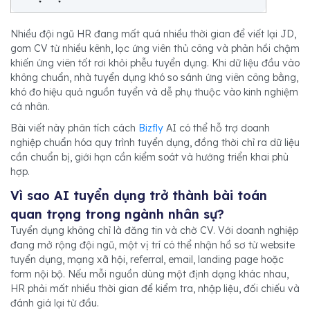
Nhiều đội ngũ HR đang mất quá nhiều thời gian để viết lại JD,
gom CV từ nhiều kênh, lọc ứng viên thủ công và phản hồi chậm
khiến ứng viên tốt rơi khỏi phễu tuyển dụng. Khi dữ liệu đầu vào
không chuẩn, nhà tuyển dụng khó so sánh ứng viên công bằng,
khó đo hiệu quả nguồn tuyển và dễ phụ thuộc vào kinh nghiệm
cá nhân.
Bài viết này phân tích cách
Bizfly
AI có thể hỗ trợ doanh
nghiệp chuẩn hóa quy trình tuyển dụng, đồng thời chỉ ra dữ liệu
cần chuẩn bị, giới hạn cần kiểm soát và hướng triển khai phù
hợp.
Vì sao AI tuyển dụng trở thành bài toán
quan trọng trong ngành nhân sự?
Tuyển dụng không chỉ là đăng tin và chờ CV. Với doanh nghiệp
đang mở rộng đội ngũ, một vị trí có thể nhận hồ sơ từ website
tuyển dụng, mạng xã hội, referral, email, landing page hoặc
form nội bộ. Nếu mỗi nguồn dùng một định dạng khác nhau,
HR phải mất nhiều thời gian để kiểm tra, nhập liệu, đối chiếu và
đánh giá lại từ đầu.