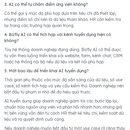
3. AI có thể tự chấm điểm ứng viên không?
Có thể gợi ý mức độ phù hợp dựa trên tiêu chí đã thiết lập,
nhưng điểm số chỉ nên là dữ liệu tham khảo. HR cần kiểm tra
lại trong các trường hợp quan trọng.
4. Bizfly AI có thể tích hợp với kênh tuyển dụng hiện có
không?
Tùy hệ thống doanh nghiệp đang dùng. Bizfly AI có thể được
tư vấn theo luồng triển khai với website, form, kênh chat, CRM
hoặc hệ thống nội bộ nếu dữ liệu và kết nối phù hợp.
5. Mất bao lâu để triển khai AI tuyển dụng?
Thời gian phụ thuộc vào mức độ sẵn sàng của dữ liệu, số use
case, số kênh tích hợp và yêu cầu kiểm thử. Doanh nghiệp nên
bắt đầu từ phạm vi nhỏ để đo hiệu quả trước.
AI tuyển dụng giúp doanh nghiệp giảm tải các bước lặp lại,
chuẩn hóa nguồn ứng viên và phản hồi nhanh hơn, nhưng giá
trị bền vững vẫn đến từ cách HR thiết kế tiêu chí, kiểm soát dữ
liệu và ra quyết định cuối cùng.
Nếu doanh nghiệp muốn bắt đầu từ một use case rõ ràng thay