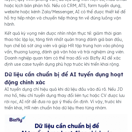
hoặc kịch bản phản hồi. Nếu có CRM, ATS, form tuyển dụng,
website hoặc kênh Zalo/Messenger, AI có thể được thiết kế để
hỗ trợ tiếp nhận và chuyển tiếp thông tin về đúng luồng vận
hành.
Kết quả kỳ vọng nên được nhìn nhận thực tế: giảm thời gian
thao tác lặp lại, tăng tính nhất quán trong đánh giá ban đầu,
hạn chế bỏ sót ứng viên và giúp HR tập trung hơn vào phỏng
vấn, thương lượng, đánh giá văn hóa và trải nghiệm ứng viên.
Doanh nghiệp quan tâm có thể trao đổi với Bizfly AI để xác
định use case tuyển dụng phù hợp trước khi triển khai rộng.
Dữ liệu cần chuẩn bị để AI tuyển dụng hoạt
động chính xác
AI tuyển dụng chỉ hiệu quả khi dữ liệu đầu vào đủ rõ. Nếu JD
mơ hồ, tiêu chí tuyển dụng thay đổi liên tục hoặc CV được lưu
rời rạc, AI rất dễ đưa ra gợi ý thiếu ổn định. Vì vậy, trước khi
triển khai, HR nên chuẩn hóa dữ liệu theo từng nhóm.