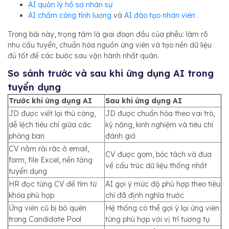
AI quản lý hồ sơ nhân sự
AI chấm công tính lương
và
AI đào tạo nhân viên
.
Trong bài này, trọng tâm là giai đoạn đầu của phễu: làm rõ
nhu cầu tuyển, chuẩn hóa nguồn ứng viên và tạo nền dữ liệu
đủ tốt để các bước sau vận hành nhất quán.
So sánh trước và sau khi ứng dụng AI trong
tuyển dụng
Trước khi ứng dụng AI
Sau khi ứng dụng AI
JD được viết lại thủ công,
JD được chuẩn hóa theo vai trò,
dễ lệch tiêu chí giữa các
kỹ năng, kinh nghiệm và tiêu chí
phòng ban
đánh giá
CV nằm rải rác ở email,
CV được gom, bóc tách và đưa
form, file Excel, nền tảng
về cấu trúc dữ liệu thống nhất
tuyển dụng
HR đọc từng CV để tìm từ
AI gợi ý mức độ phù hợp theo tiêu
khóa phù hợp
chí đã định nghĩa trước
Ứng viên cũ bị bỏ quên
Hệ thống có thể gợi ý lại ứng viên
trong Candidate Pool
từng phù hợp với vị trí tương tự