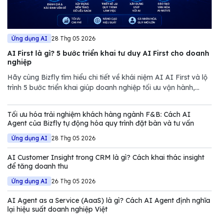
Ứng dụng AI
28 Thg 05 2026
AI First là gì? 5 bước triển khai tư duy AI First cho doanh
nghiệp
Hãy cùng Bizfly tìm hiểu chi tiết về khái niệm AI AI First và lộ
trình 5 bước triển khai giúp doanh nghiệp tối ưu vận hành,
giảm chi phí và nâng cao năng lực cạnh tranh trong thị trường
đầy biến động.
Tối ưu hóa trải nghiệm khách hàng ngành F&B: Cách AI
Agent của Bizfly tự động hóa quy trình đặt bàn và tư vấn
Ứng dụng AI
28 Thg 05 2026
AI Customer Insight trong CRM là gì? Cách khai thác insight
để tăng doanh thu
Ứng dụng AI
26 Thg 05 2026
AI Agent as a Service (AaaS) là gì? Cách AI Agent định nghĩa
lại hiệu suất doanh nghiệp Việt