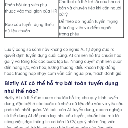
Chatbot có thể trả lời câu hỏi cơ
Phản hồi ứng viên phụ
bản và chuyển tiếp khi cần người
thuộc vào thời gian của HR
xử lý
Dễ theo dõi nguồn tuyển, trạng
Báo cáo tuyển dụng thiếu
thái ứng viên và điểm nghẽn
dữ liệu chuẩn
trong phễu
Lưu ý bảng so sánh này không có nghĩa AI tự động đưa ra
quyết định tuyển dụng cuối cùng. AI chỉ nên hỗ trợ chuẩn hóa,
gợi ý và tăng tốc các bước lặp lại. Những quyết định liên quan
đến năng lực, văn hóa, lương thưởng, điều khoản hợp đồng
hoặc trường hợp nhạy cảm vẫn cần người phụ trách đánh giá.
Bizfly AI có thể hỗ trợ bài toán tuyển dụng
như thế nào?
Bizfly AI có thể được xem như lớp hỗ trợ cho quy trình tuyển
dụng, đặc biệt ở các bước có nhiều dữ liệu đầu vào và yêu cầu
phản hồi nhất quán. Với bài toán AI tuyển dụng, doanh nghiệp
có thể dùng AI để phân loại nhu cầu tuyển, chuẩn hóa mô tả
công việc, đọc thông tin cơ bản từ CV, gợi ý nhóm ứng viên
tiềm năng và trả lời các câu hỏi thường gặp của ứng viên.