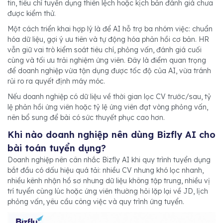
tin, tiêu chí tuyển dụng thiên lệch hoặc kịch bản đánh giá chưa
được kiểm thử.
Một cách triển khai hợp lý là để AI hỗ trợ ba nhóm việc: chuẩn
hóa dữ liệu, gợi ý ưu tiên và tự động hóa phản hồi cơ bản. HR
vẫn giữ vai trò kiểm soát tiêu chí, phỏng vấn, đánh giá cuối
cùng và tối ưu trải nghiệm ứng viên. Đây là điểm quan trọng
để doanh nghiệp vừa tận dụng được tốc độ của AI, vừa tránh
rủi ro ra quyết định máy móc.
Nếu doanh nghiệp có dữ liệu về thời gian lọc CV trước/sau, tỷ
lệ phản hồi ứng viên hoặc tỷ lệ ứng viên đạt vòng phỏng vấn,
nên bổ sung để bài có sức thuyết phục cao hơn.
Khi nào doanh nghiệp nên dùng Bizfly AI cho
bài toán tuyển dụng?
Doanh nghiệp nên cân nhắc Bizfly AI khi quy trình tuyển dụng
bắt đầu có dấu hiệu quá tải: nhiều CV nhưng khó lọc nhanh,
nhiều kênh nhận hồ sơ nhưng dữ liệu không tập trung, nhiều vị
trí tuyển cùng lúc hoặc ứng viên thường hỏi lặp lại về JD, lịch
phỏng vấn, yêu cầu công việc và quy trình ứng tuyển.