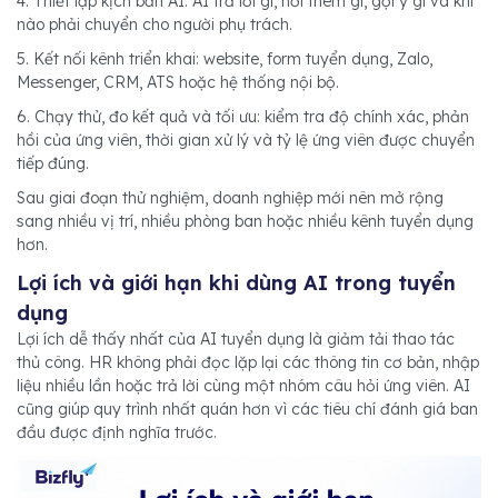
4. Thiết lập kịch bản AI: AI trả lời gì, hỏi thêm gì, gợi ý gì và khi
nào phải chuyển cho người phụ trách.
5. Kết nối kênh triển khai: website, form tuyển dụng, Zalo,
Messenger, CRM, ATS hoặc hệ thống nội bộ.
6. Chạy thử, đo kết quả và tối ưu: kiểm tra độ chính xác, phản
hồi của ứng viên, thời gian xử lý và tỷ lệ ứng viên được chuyển
tiếp đúng.
Sau giai đoạn thử nghiệm, doanh nghiệp mới nên mở rộng
sang nhiều vị trí, nhiều phòng ban hoặc nhiều kênh tuyển dụng
hơn.
Lợi ích và giới hạn khi dùng AI trong tuyển
dụng
Lợi ích dễ thấy nhất của AI tuyển dụng là giảm tải thao tác
thủ công. HR không phải đọc lặp lại các thông tin cơ bản, nhập
liệu nhiều lần hoặc trả lời cùng một nhóm câu hỏi ứng viên. AI
cũng giúp quy trình nhất quán hơn vì các tiêu chí đánh giá ban
đầu được định nghĩa trước.