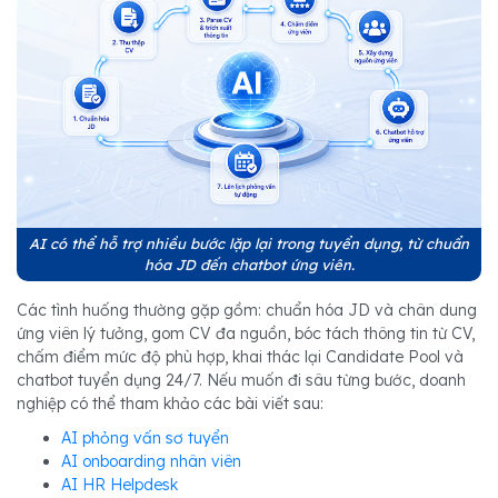
AI có thể hỗ trợ nhiều bước lặp lại trong tuyển dụng, từ chuẩn
hóa JD đến chatbot ứng viên.
Các tình huống thường gặp gồm: chuẩn hóa JD và chân dung
ứng viên lý tưởng, gom CV đa nguồn, bóc tách thông tin từ CV,
chấm điểm mức độ phù hợp, khai thác lại Candidate Pool và
chatbot tuyển dụng 24/7. Nếu muốn đi sâu từng bước, doanh
nghiệp có thể tham khảo các bài viết sau:
AI phỏng vấn sơ tuyển
AI onboarding nhân viên
AI HR Helpdesk