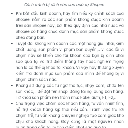
Cách tránh bị dính vào sao quả tạ Shopee
Khi bắt đầu kinh doanh, hãy tìm hiểu kỹ chính sách của
Shopee, nắm rõ các sản phẩm không được kinh doanh
trên sàn Shopee này, bởi theo quy định của nhà nước và
Shopee có hàng chục danh mục sản phẩm không được
phép đăng bán.
Tuyệt đối không kinh doanh các mặt hàng giả, nhái, kém
chất lượng, sản phẩm vi phạm bản quyền,... vì các lỗi vi
phạm này sẽ khiến cho tài khoản của bạn bị dính phải
sao quả tạ và trừ điểm thẳng tay hoặc nghiêm trọng
hơn là có thể bị khóa tài khoản. Vì vậy hãy thường xuyên
kiểm tra danh mục sản phẩm của mình để không bị vi
phạm chính sách nào.
Không sử dụng các từ ngữ thô tục, nhạy cảm, chứa tên
sàn khác,... để đặt tên shop, đăng tải nội dung bán hàng.
Từ khóa sản phẩm nên tránh như: Fake, auth, F1, F2,...
Chú trọng việc chăm sóc khách hàng, tư vấn nhiệt tình,
hỗ trợ khách hàng kịp thời nếu cần. Tránh việc trả lời
chậm trễ, tư vấn không chuyên nghiệp tạo cảm giác khó
chịu cho khách hàng. Đây cũng là một nguyên nhân
quan trọng dẫn tới bị tính điểm phạt sao quả tạ.