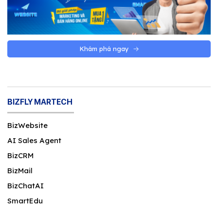
Khám phá ngay
BIZFLY MARTECH
BizWebsite
AI Sales Agent
BizCRM
BizMail
BizChatAI
SmartEdu