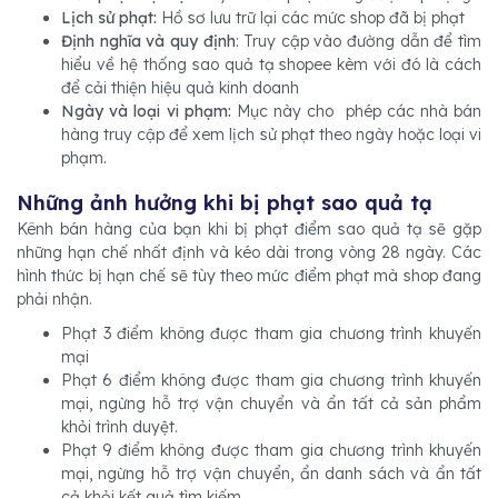
Lịch sử phạt:
Hồ sơ lưu trữ lại các mức shop đã bị phạt
Định nghĩa và quy định
: Truy cập vào đường dẫn để tìm
hiểu về hệ thống sao quả tạ shopee kèm với đó là cách
để cải thiện hiệu quả kinh doanh
Ngày và loại vi phạm:
Mục này cho phép các nhà bán
hàng truy cập để xem lịch sử phạt theo ngày hoặc loại vi
phạm.
Những ảnh hưởng khi bị phạt sao quả tạ
Kênh bán hàng của bạn khi bị phạt điểm sao quả tạ sẽ gặp
những hạn chế nhất định và kéo dài trong vòng 28 ngày. Các
hình thức bị hạn chế sẽ tùy theo mức điểm phạt mà shop đang
phải nhận.
Phạt 3 điểm không được tham gia chương trình khuyến
mại
Phạt 6 điểm không được tham gia chương trình khuyến
mại, ngừng hỗ trợ vận chuyển và ẩn tất cả sản phẩm
khỏi trình duyệt.
Phạt 9 điểm không được tham gia chương trình khuyến
mại, ngừng hỗ trợ vận chuyển, ẩn danh sách và ẩn tất
cả khỏi kết quả tìm kiếm