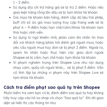
1 – 2 điểm.
Sử dụng địa chỉ trả hàng giả sẽ bị trừ 2 điểm. Hoặc nếu
giao kiện hàng rỗng lần đầu sẽ bị tạm khóa tài khoản.
Giả mạo tài khoản bán hàng, đánh cắp dữ liệu trái phép,
buff chỉ số ảo giả mạo lượng truy cập trang web sẽ bị
phạt 6 – 9 điểm hoặc hạn chế/cấm/khóa tài khoản tạm
thời hoặc vĩnh viễn.
Sử dụng từ ngữ khiếm nhã, phản cảm khi nhắn tin trao
đổi với khách hàng/phản hồi đánh giá người mua, hoặc
yêu cầu người mua hủy đơn sẽ bị phạt 2 điểm. Ngoài ra,
spam tin nhắn hoặc thực hiện các giao dịch ngoài
Shopee sẽ bị cấm, hạn chế hoặc tạm khóa tài khoản.
Vi phạm nghiêm trọng trên Shopee Live như nội dung
nhạy cảm, quấy rối người khác,… sẽ bị phạt 3 điểm. Vẫn
cố tình lặp lại những vi phạm này trên Shopee Live sẽ
tạm khóa tài khoản.
Cách tra điểm phạt sao quả tạ trên Shopee
Muốn kiểm tra xem bạn có bị đánh điểm sao quả tạ hay không
hãy truy cập vào hồ sơ shop và chọn “Sao quả tạ”. Khi đó giao
diện sẽ hiển thị các thông tin như: