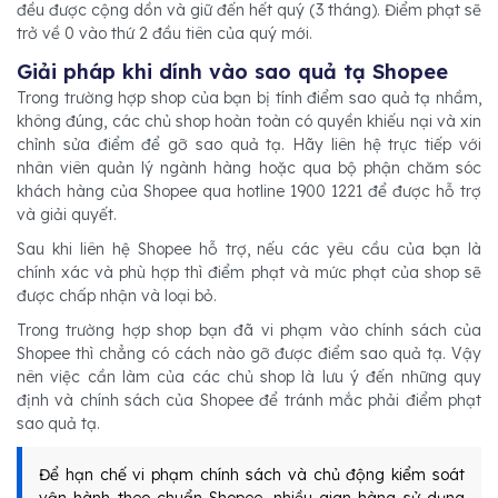
đều được cộng dồn và giữ đến hết quý (3 tháng). Điểm phạt sẽ
trở về 0 vào thứ 2 đầu tiên của quý mới.
Giải pháp khi dính vào sao quả tạ Shopee
Trong trường hợp shop của bạn bị tính điểm sao quả tạ nhầm,
không đúng, các chủ shop hoàn toàn có quyền khiếu nại và xin
chỉnh sửa điểm để gỡ sao quả tạ. Hãy liên hệ trực tiếp với
nhân viên quản lý ngành hàng hoặc qua bộ phận chăm sóc
khách hàng của Shopee qua hotline 1900 1221 để được hỗ trợ
và giải quyết.
Sau khi liên hệ Shopee hỗ trợ, nếu các yêu cầu của bạn là
chính xác và phù hợp thì điểm phạt và mức phạt của shop sẽ
được chấp nhận và loại bỏ.
Trong trường hợp shop bạn đã vi phạm vào chính sách của
Shopee thì chẳng có cách nào gỡ được điểm sao quả tạ. Vậy
nên việc cần làm của các chủ shop là lưu ý đến những quy
định và chính sách của Shopee để tránh mắc phải điểm phạt
sao quả tạ.
Để hạn chế vi phạm chính sách và chủ động kiểm soát