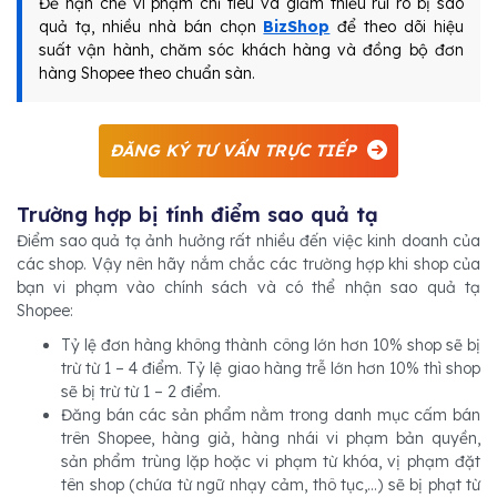
Để hạn chế vi phạm chỉ tiêu và giảm thiểu rủi ro bị sao
quả tạ, nhiều nhà bán chọn
BizShop
để theo dõi hiệu
suất vận hành, chăm sóc khách hàng và đồng bộ đơn
hàng Shopee theo chuẩn sàn.
ĐĂNG KÝ TƯ VẤN TRỰC TIẾP
Trường hợp bị tính điểm sao quả tạ
Điểm sao quả tạ ảnh hưởng rất nhiều đến việc kinh doanh của
các shop. Vậy nên hãy nắm chắc các trường hợp khi shop của
bạn vi phạm vào chính sách và có thể nhận sao quả tạ
Shopee:
Tỷ lệ đơn hàng không thành công lớn hơn 10% shop sẽ bị
trừ từ 1 – 4 điểm. Tỷ lệ giao hàng trễ lớn hơn 10% thì shop
sẽ bị trừ từ 1 – 2 điểm.
Đăng bán các sản phẩm nằm trong danh mục cấm bán
trên Shopee, hàng giả, hàng nhái vi phạm bản quyền,
sản phẩm trùng lặp hoặc vi phạm từ khóa, vị phạm đặt
tên shop (chứa từ ngữ nhạy cảm, thô tục,…) sẽ bị phạt từ