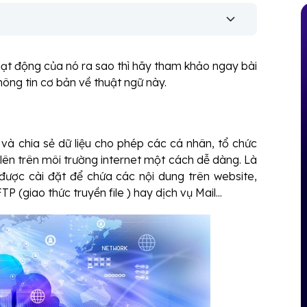
ạt động của nó ra sao thì hãy tham khảo ngay bài
ông tin cơ bản về thuật ngữ này.
 và chia sẻ dữ liệu cho phép các cá nhân, tổ chức
ên trên môi trường internet một cách dễ dàng. Là
 được cài đặt để chứa các nội dung trên website,
 (giao thức truyền file ) hay dịch vụ Mail...