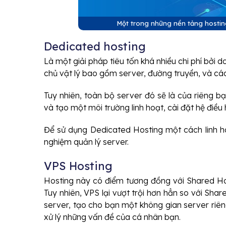
Một trong những nền tảng hostin
Dedicated hosting
Là một giải pháp tiêu tốn khá nhiều chi phí bởi
chủ vật lý bao gồm server, đường truyền, và cá
Tuy nhiên, toàn bộ server đó sẽ là của riêng b
và tạo một môi trường linh hoạt, cài đặt hệ điều
Để sử dụng Dedicated Hosting một cách linh ho
nghiệm quản lý server.
VPS Hosting
Hosting này có điểm tương đồng với Shared Host
Tuy nhiên, VPS lại vượt trội hơn hẳn so với Sha
server, tạo cho bạn một không gian server riêng
xử lý những vấn đề của cá nhân bạn.