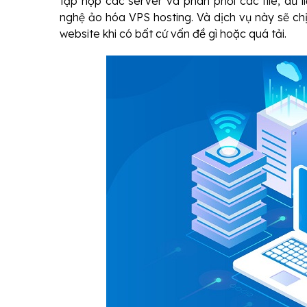
tập hợp các server và phân phối các file, dữ 
nghệ ảo hóa VPS hosting. Và dịch vụ này sẽ chị
website khi có bất cứ vấn đề gì hoặc quá tải.