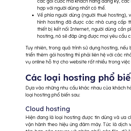
các gói cước mà khách hàng đăng ký, các 
hợp với người dùng nhất có thể.
Về phía người dùng (người thuê hosting), v
hình hosting đã được các nhà cung cấp th
thiết bị kết nối Internet, người dùng cần
hosting, nó sẽ đáp ứng được mọi yêu cầu c
Tuy nhiên, trong quá trình sử dụng hosting, n
triển thêm gói hosting thì phải liên hệ với các n
vụ online hỗ trợ cho website rất nhiều trong việc 
Các loại hosting phổ bi
Dựa vào những nhu cầu khác nhau của khách hà
loại hosting phổ biến sau:
Cloud hosting
Hiện đang là loại hosting được tin dùng và ưa c
vận hành theo hiệu ứng đám mây. Tức là dịch v