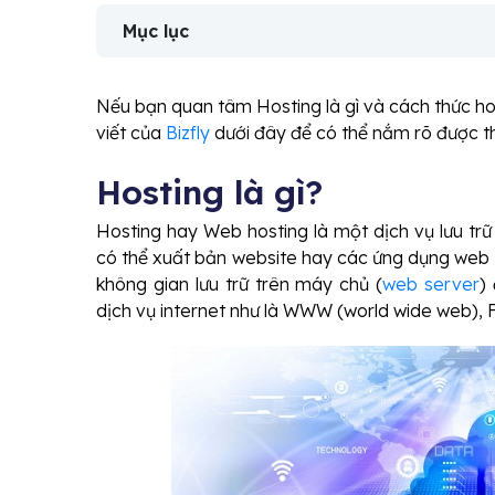
Mục lục
Nếu bạn quan tâm Hosting là gì và cách thức ho
viết của
Bizfly
dưới đây để có thể nắm rõ được th
Hosting là gì?
Hosting hay Web hosting là một dịch vụ lưu trữ
có thể xuất bản website hay các ứng dụng web l
không gian lưu trữ trên máy chủ (
web server
)
dịch vụ internet như là WWW (world wide web), FTP