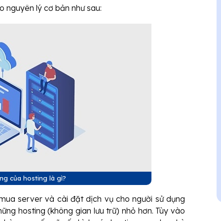
o nguyên lý cơ bản như sau:
ng của hosting là gì?
 mua server và cài đặt dịch vụ cho người sử dụng
ững hosting (không gian lưu trữ) nhỏ hơn. Tùy vào