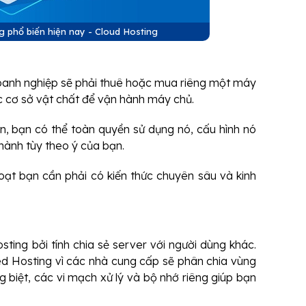
g phổ biến hiện nay - Cloud Hosting
 doanh nghiệp sẽ phải thuê hoặc mua riêng một máy
c cơ sở vật chất để vận hành máy chủ.
ạn, bạn có thể toàn quyền sử dụng nó, cấu hình nó
 hành tùy theo ý của bạn.
ạt bạn cần phải có kiến thức chuyên sâu và kinh
ing bởi tính chia sẻ server với người dùng khác.
red Hosting vì các nhà cung cấp sẽ phân chia vùng
 biệt, các vi mạch xử lý và bộ nhớ riêng giúp bạn