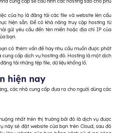
nhà cung cấp sẽ cấu hình các hosting sao cho phù
iệc của họ là đăng tải các file và website lên cấu
ực hiện sẵn. Để có khả năng truy cập hosting từ
 phải gửi yêu cầu đến tên miền hoặc địa chỉ IP của
ủa bạn.
ếu bạn có thêm vấn đề hay nhu cầu muốn được phát
hà cung cấp dịch vụ hosting đó. Hosting là một dịch
đăng tải những tệp file, dữ liệu khổng lồ.
ến hiện nay
ng, các nhà cung cấp đưa ra cho người dùng các
huộng nhất trên thị trường bởi đó là dịch vụ được
ụ này sẽ đặt website của bạn trên Cloud, sau đó