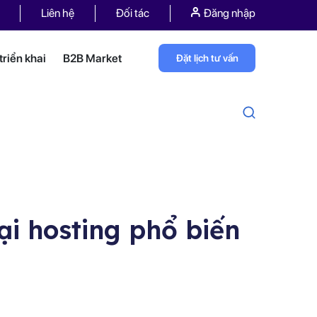
Liên hệ
Đối tác
Đăng nhập
riển khai
B2B Market
Đặt lịch tư vấn
ại hosting phổ biến