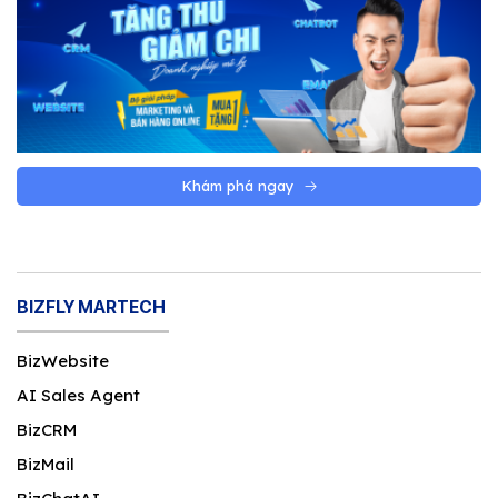
Khám phá ngay
BIZFLY MARTECH
BizWebsite
AI Sales Agent
BizCRM
BizMail