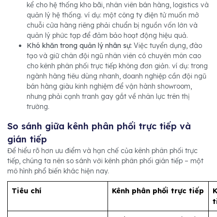
kể cho hệ thống kho bãi, nhân viên bán hàng, logistics và
quản lý hệ thống. ví dụ: một công ty điện tử muốn mở
chuỗi cửa hàng riêng phải chuẩn bị nguồn vốn lớn và
quản lý phức tạp để đảm bảo hoạt động hiệu quả.
Khó khăn trong quản lý nhân sự:
Việc tuyển dụng, đào
tạo và giữ chân đội ngũ nhân viên có chuyên môn cao
cho kênh phân phối trực tiếp không đơn giản. ví dụ: trong
ngành hàng tiêu dùng nhanh, doanh nghiệp cần đội ngũ
bán hàng giàu kinh nghiệm để vận hành showroom,
nhưng phải cạnh tranh gay gắt về nhân lực trên thị
trường.
So sánh giữa kênh phân phối trực tiếp và
gián tiếp
Để hiểu rõ hơn ưu điểm và hạn chế của kênh phân phối trực
tiếp, chúng ta nên so sánh với kênh phân phối gián tiếp – một
mô hình phổ biến khác hiện nay.
Tiêu chí
Kênh phân phối trực tiếp
K
t