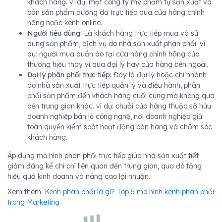
khách hàng. ví dụ: một công ty mỹ phẩm tự sản xuất và
bán sản phẩm dưỡng da trực tiếp qua cửa hàng chính
hãng hoặc kênh online.
Người tiêu dùng:
Là khách hàng trực tiếp mua và sử
dụng sản phẩm, dịch vụ do nhà sản xuất phân phối. ví
dụ: người mua quần áo tại cửa hàng chính hãng của
thương hiệu thay vì qua đại lý hay cửa hàng bên ngoài.
Đại lý phân phối trực tiếp:
Đây là đại lý hoặc chi nhánh
do nhà sản xuất trực tiếp quản lý và điều hành, phân
phối sản phẩm đến khách hàng cuối cùng mà không qua
bên trung gian khác. ví dụ: chuỗi cửa hàng thuộc sở hữu
doanh nghiệp bán lẻ công nghệ, nơi doanh nghiệp giữ
toàn quyền kiểm soát hoạt động bán hàng và chăm sóc
khách hàng.
Áp dụng mô hình phân phối trực tiếp giúp nhà sản xuất tiết
giảm đáng kể chi phí liên quan đến trung gian, qua đó tăng
hiệu quả kinh doanh và nâng cao lợi nhuận.
Xem thêm:
Kênh phân phối là gì? Top 5 mô hình kênh phân phối
trong Marketing