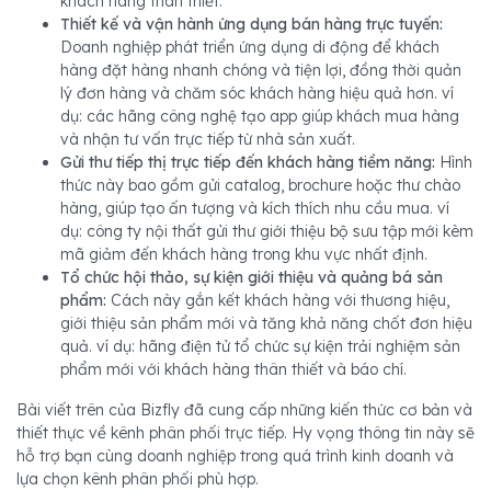
khách hàng thân thiết.
Thiết kế và vận hành ứng dụng bán hàng trực tuyến:
Doanh nghiệp phát triển ứng dụng di động để khách
hàng đặt hàng nhanh chóng và tiện lợi, đồng thời quản
lý đơn hàng và chăm sóc khách hàng hiệu quả hơn. ví
dụ: các hãng công nghệ tạo app giúp khách mua hàng
và nhận tư vấn trực tiếp từ nhà sản xuất.
Gửi thư tiếp thị trực tiếp đến khách hàng tiềm năng:
Hình
thức này bao gồm gửi catalog, brochure hoặc thư chào
hàng, giúp tạo ấn tượng và kích thích nhu cầu mua. ví
dụ: công ty nội thất gửi thư giới thiệu bộ sưu tập mới kèm
mã giảm đến khách hàng trong khu vực nhất định.
Tổ chức hội thảo, sự kiện giới thiệu và quảng bá sản
phẩm:
Cách này gắn kết khách hàng với thương hiệu,
giới thiệu sản phẩm mới và tăng khả năng chốt đơn hiệu
quả. ví dụ: hãng điện tử tổ chức sự kiện trải nghiệm sản
phẩm mới với khách hàng thân thiết và báo chí.
Bài viết trên của Bizfly đã cung cấp những kiến thức cơ bản và
thiết thực về kênh phân phối trực tiếp. Hy vọng thông tin này sẽ
hỗ trợ bạn cùng doanh nghiệp trong quá trình kinh doanh và
lựa chọn kênh phân phối phù hợp.