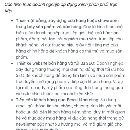
Các hình thức doanh nghiệp áp dụng kênh phân phối trực 
tiếp
Thuê mặt bằng, xây dựng cửa hàng hoặc showroom
trưng bày sản phẩm và bán hàng:
Đây là hình thức phổ
biến giúp doanh nghiệp trực tiếp giới thiệu và bán sản
phẩm, đồng thời tạo trải nghiệm mua sắm trực tiếp cho
khách hàng. ví dụ: thương hiệu giày nổi tiếng mở cửa
hàng chính hãng để khách hàng có thể thử và mua sản
phẩm.
Thiết kế website bán hàng và tối ưu SEO:
Doanh nghiệp
xây dựng trang thương mại điện tử, đồng thời tối ưu hóa
SEO để khách hàng dễ dàng tìm kiếm và mua sản phẩm
trực tuyến, mở rộng phạm vi tiếp cận khách hàng. Ví dụ
tại một công ty mỹ phẩm gia tăng đơn hàng thông qua
website chính thức sau khi cải thiện SEO.
Tiếp cận khách hàng qua Email Marketing:
Sử dụng
email gửi thông tin sản phẩm, chương trình khuyến mãi
hoặc ưu đãi đến khách hàng tiềm năng, duy trì mối quan
hệ và thúc đẩy mua hàng. ví dụ: cửa hàng thời trang gửi
newsletter cập nhật xu hướng mới và mã giảm giá cho