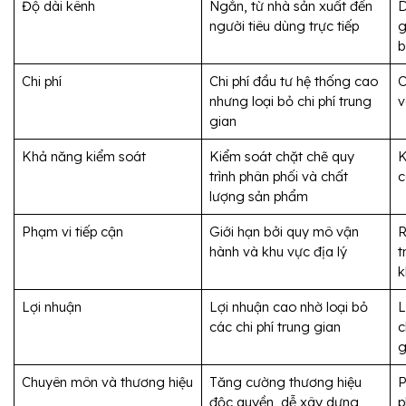
Độ dài kênh
Ngắn, từ nhà sản xuất đến 
D
người tiêu dùng trực tiếp
g
b
Chi phí
Chi phí đầu tư hệ thống cao 
C
nhưng loại bỏ chi phí trung 
v
gian
Khả năng kiểm soát
Kiểm soát chặt chẽ quy 
K
trình phân phối và chất 
c
lượng sản phẩm
Phạm vi tiếp cận
Giới hạn bởi quy mô vận 
R
hành và khu vực địa lý
t
k
Lợi nhuận
Lợi nhuận cao nhờ loại bỏ 
L
các chi phí trung gian
c
g
Chuyên môn và thương hiệu
Tăng cường thương hiệu 
P
độc quyền, dễ xây dựng 
p