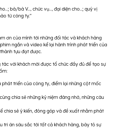
o...; bà/bà V..., chức vụ..., đại diện cho...; quý vị
ào từ công ty."
i cảm ơn của mình tới những đối tác và khách hàng
him ngắn và video kể lại hành trình phát triển của
thành tựu đạt được.
 tác với khách mời được tổ chức đầy đủ để tạo sự
gồm:
và phát triển của công ty, điểm lại những cột mốc
 cùng chia sẻ những kỷ niệm đáng nhớ, những câu
để chia sẻ ý kiến, đóng góp và đề xuất nhằm phát
u tri ân sâu sắc tới tất cả khách hàng, bày tỏ sự