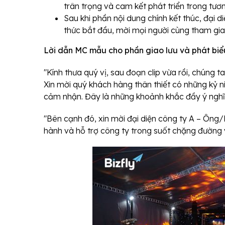
trân trọng và cam kết phát triển trong tương
Sau khi phần nội dung chính kết thúc, đại d
thức bắt đầu, mời mọi người cùng tham gia
Lời dẫn MC mẫu cho phần giao lưu và phát biể
"Kính thưa quý vị, sau đoạn clip vừa rồi, chúng 
Xin mời quý khách hàng thân thiết có những kỷ ni
cảm nhận. Đây là những khoảnh khắc đầy ý nghĩa
"Bên cạnh đó, xin mời đại diện công ty A – Ông/B
hành và hỗ trợ công ty trong suốt chặng đường 