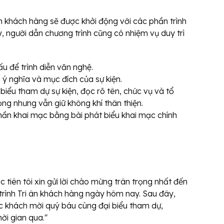
 ân khách hàng sẽ được khởi động với các phần trình
y, người dẫn chương trình cũng có nhiệm vụ duy trì
ấu để trình diễn văn nghệ.
u ý nghĩa và mục đích của sự kiện.
 biểu tham dự sự kiện, đọc rõ tên, chức vụ và tổ
ọng nhưng vẫn giữ không khí thân thiện.
phần khai mạc bằng bài phát biểu khai mạc chính
c tiên tôi xin gửi lời chào mừng trân trọng nhất đến
trình Tri ân khách hàng ngày hôm nay. Sau đây,
các khách mời quý báu cùng đại biểu tham dự,
ời gian qua."