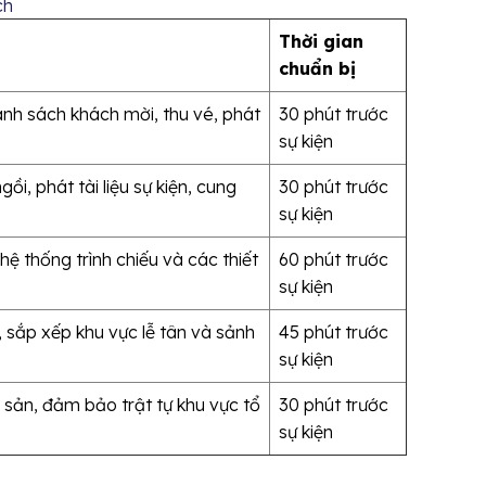
ch
Thời gian
chuẩn bị
anh sách khách mời, thu vé, phát
30 phút trước
sự kiện
i, phát tài liệu sự kiện, cung
30 phút trước
sự kiện
ệ thống trình chiếu và các thiết
60 phút trước
sự kiện
 sắp xếp khu vực lễ tân và sảnh
45 phút trước
sự kiện
i sản, đảm bảo trật tự khu vực tổ
30 phút trước
sự kiện