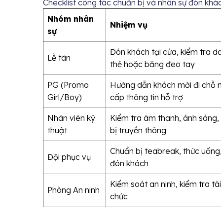
Checklist công tác chuẩn bị và nhân sự đón khá
Nhóm nhân
Nhiệm vụ
sự
Đón khách tại cửa, kiểm tra d
Lễ tân
thẻ hoặc băng đeo tay
PG (Promo
Hướng dẫn khách mời đi chỗ ngồ
Girl/Boy)
cấp thông tin hỗ trợ
Nhân viên kỹ
Kiểm tra âm thanh, ánh sáng, h
thuật
bị truyền thông
Chuẩn bị teabreak, thức uống,
Đội phục vụ
đón khách
Kiểm soát an ninh, kiểm tra tà
Phòng An ninh
chức