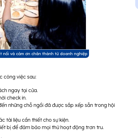
kết nối và cảm ơn chân thành từ doanh nghiệp
ác công việc sau:
hách ngay tại cửa.
ời check in.
đến những chỗ ngồi đã được sắp xếp sẵn trong hội
tài liệu cần thiết cho sự kiện.
hiết bị để đảm bảo mọi thứ hoạt động trơn tru.