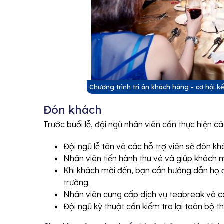
Chương trình tri ân khách hàng - cơ hội 
Đón khách
Trước buổi lễ, đội ngũ nhân viên cần thực hiện c
Đội ngũ lễ tân và các hỗ trợ viên sẽ đón k
Nhân viên tiến hành thu vé và giúp khách m
Khi khách mời đến, bạn cần hướng dẫn họ 
trường.
Nhân viên cung cấp dịch vụ teabreak và các 
Đội ngũ kỹ thuật cần kiểm tra lại toàn bộ t