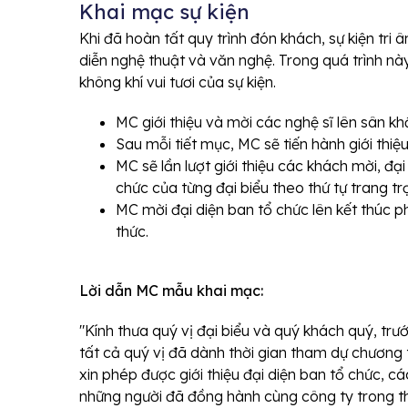
Khai mạc sự kiện
Khi đã hoàn tất quy trình đón khách, sự kiện tri
diễn nghệ thuật và văn nghệ. Trong quá trình nà
không khí vui tươi của sự kiện.
MC giới thiệu và mời các nghệ sĩ lên sân kh
Sau mỗi tiết mục, MC sẽ tiến hành giới thiệ
MC sẽ lần lượt giới thiệu các khách mời, đại
chức của từng đại biểu theo thứ tự trang tr
MC mời đại diện ban tổ chức lên kết thúc 
thức.
Lời dẫn MC mẫu khai mạc:
"Kính thưa quý vị đại biểu và quý khách quý, trướ
tất cả quý vị đã dành thời gian tham dự chương 
xin phép được giới thiệu đại diện ban tổ chức, 
những người đã đồng hành cùng công ty trong th