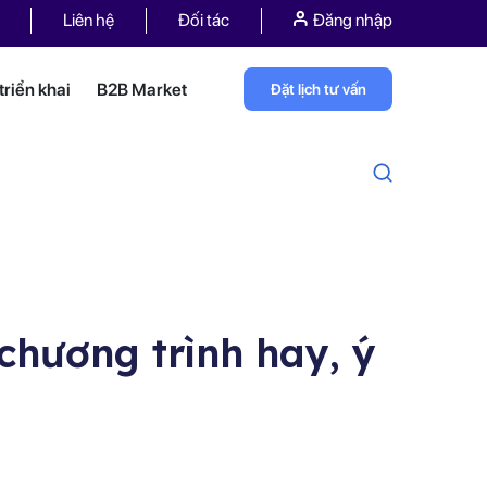
Liên hệ
Đối tác
Đăng nhập
riển khai
B2B Market
Đặt lịch tư vấn
chương trình hay, ý