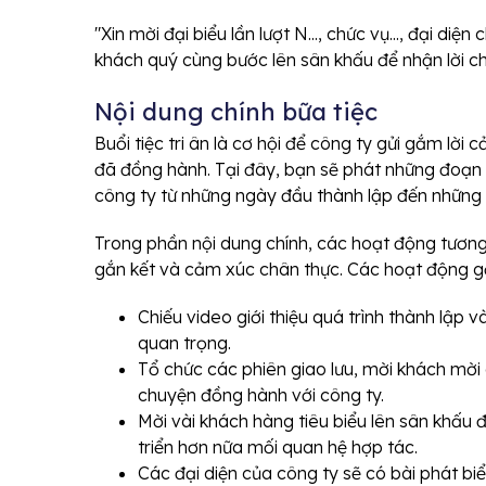
"Xin mời đại biểu lần lượt N..., chức vụ..., đại diện ch
khách quý cùng bước lên sân khấu để nhận lời ch
Nội dung chính bữa tiệc
Buổi tiệc tri ân là cơ hội để công ty gửi gắm lờ
đã đồng hành. Tại đây, bạn sẽ phát những đoạn p
công ty từ những ngày đầu thành lập đến những 
Trong phần nội dung chính, các hoạt động tương
gắn kết và cảm xúc chân thực. Các hoạt động 
Chiếu video giới thiệu quá trình thành lập 
quan trọng.
Tổ chức các phiên giao lưu, mời khách mời
chuyện đồng hành với công ty.
Mời vài khách hàng tiêu biểu lên sân khấu 
triển hơn nữa mối quan hệ hợp tác.
Các đại diện của công ty sẽ có bài phát biể