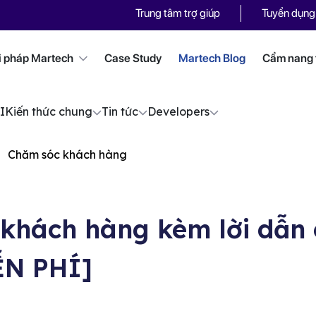
Trung tâm trợ giúp
Tuyển dụng
i pháp Martech
Case Study
Martech Blog
Cẩm nang t
I
Kiến thức chung
Tin tức
Developers
Chăm sóc khách hàng
 khách hàng kèm lời dẫn 
ỄN PHÍ]