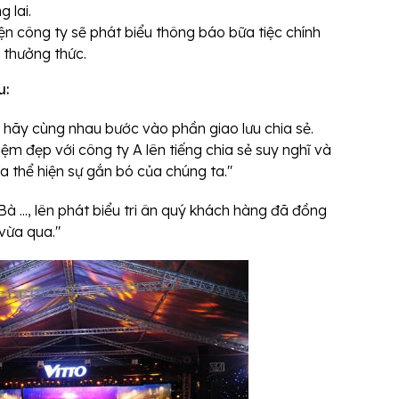
 lai.
iện công ty sẽ phát biểu thông báo bữa tiệc chính
 thưởng thức.
u:
ta hãy cùng nhau bước vào phần giao lưu chia sẻ.
ệm đẹp với công ty A lên tiếng chia sẻ suy nghĩ và
 thể hiện sự gắn bó của chúng ta."
à ..., lên phát biểu tri ân quý khách hàng đã đồng
vừa qua."