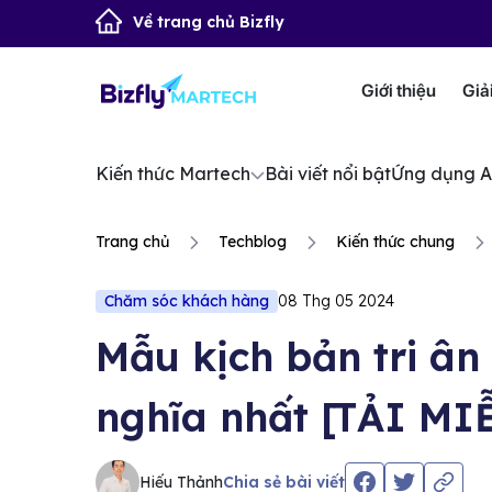
Về trang chủ Bizfly
Giới thiệu
Giả
Kiến thức Martech
Bài viết nổi bật
Ứng dụng A
Trang chủ
Techblog
Kiến thức chung
Chăm sóc khách hàng
08 Thg 05 2024
Mẫu kịch bản tri ân
nghĩa nhất [TẢI MI
Hiếu Thảnh
Chia sẻ bài viết