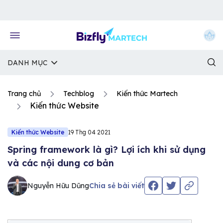
Về trang chủ Bizfly
DANH MỤC
Trang chủ
Techblog
Kiến thức Martech
Kiến thức Website
Kiến thức Website
19 Thg 04 2021
Spring framework là gì? Lợi ích khi sử dụng
và các nội dung cơ bản
Nguyễn Hữu Dũng
Chia sẻ bài viết