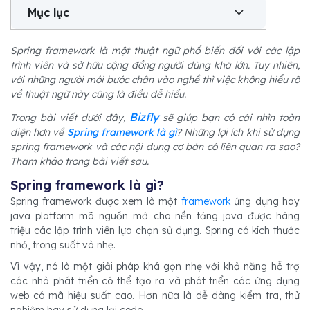
Mục lục
Spring framework là một thuật ngữ phổ biến đối với các lập
trình viên và sở hữu cộng đồng người dùng khá lớn. Tuy nhiên,
với những người mới bước chân vào nghề thì việc không hiểu rõ
về thuật ngữ này cũng là điều dễ hiểu.
Bizfly
Trong bài viết dưới đây,
sẽ giúp bạn có cái nhìn toàn
diện hơn về
Spring framework là gì
? Những lợi ích khi sử dụng
spring framework và các nội dung cơ bản có liên quan ra sao?
Tham khảo trong bài viết sau.
Spring framework là gì?
Spring framework được xem là một
framework
ứng dụng hay
java platform mã nguồn mở cho nền tảng java được hàng
triệu các lập trình viên lựa chọn sử dụng. Spring có kích thước
nhỏ, trong suốt và nhẹ.
Vì vậy, nó là một giải pháp khá gọn nhẹ với khả năng hỗ trợ
các nhà phát triển có thể tạo ra và phát triển các ứng dụng
web có mã hiệu suất cao. Hơn nữa là dễ dàng kiểm tra, thử