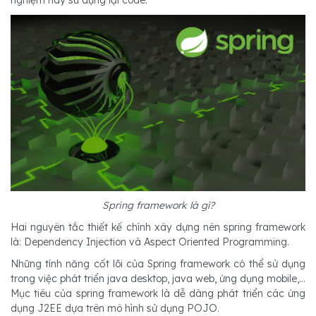
nghiệm hay sử dụng lại code.
Spring framework là gì?
Hai nguyên tắc thiết kế chính xây dựng nên spring framework
là: Dependency Injection và Aspect Oriented Programming.
Những tính năng cốt lõi của Spring framework có thể sử dụng
trong việc phát triển java desktop, java web, ứng dụng mobile,...
Mục tiêu của spring framework là dễ dàng phát triển các ứng
dụng J2EE dựa trên mô hình sử dụng POJO.