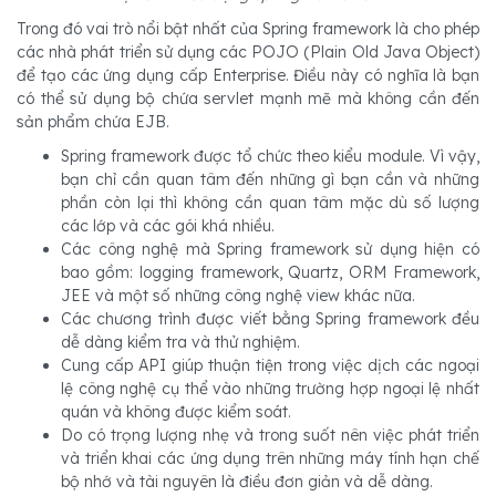
Trong đó vai trò nổi bật nhất của Spring framework là cho phép
các nhà phát triển sử dụng các POJO (Plain Old Java Object)
để tạo các ứng dụng cấp Enterprise. Điều này có nghĩa là bạn
có thể sử dụng bộ chứa servlet mạnh mẽ mà không cần đến
sản phẩm chứa EJB.
Spring framework được tổ chức theo kiểu module. Vì vậy,
bạn chỉ cần quan tâm đến những gì bạn cần và những
phần còn lại thì không cần quan tâm mặc dù số lượng
các lớp và các gói khá nhiều.
Các công nghệ mà Spring framework sử dụng hiện có
bao gồm: logging framework, Quartz, ORM Framework,
JEE và một số những công nghệ view khác nữa.
Các chương trình được viết bằng Spring framework đều
dễ dàng kiểm tra và thử nghiệm.
Cung cấp API giúp thuận tiện trong việc dịch các ngoại
lệ công nghệ cụ thể vào những trường hợp ngoại lệ nhất
quán và không được kiểm soát.
Do có trọng lượng nhẹ và trong suốt nên việc phát triển
và triển khai các ứng dụng trên những máy tính hạn chế
bộ nhớ và tài nguyên là điều đơn giản và dễ dàng.