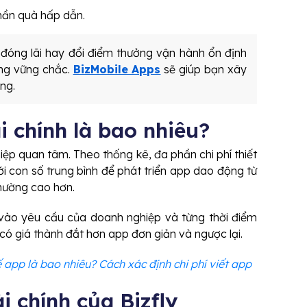
ần quà hấp dẫn.
 đóng lãi hay đổi điểm thưởng vận hành ổn định
ảng vững chắc.
BizMobile Apps
sẽ giúp bạn xây
ng.
ài chính là bao nhiêu?
hiệp quan tâm. Theo thống kê, đa phần chi phí thiết
ới con số trung bình để phát triển app dao động từ
 thường cao hơn.
 vào yêu cầu của doanh nghiệp và từng thời điểm
có giá thành đắt hơn app đơn giản và ngược lại.
ế app là bao nhiêu? Cách xác định chi phí viết app
i chính của Bizfly