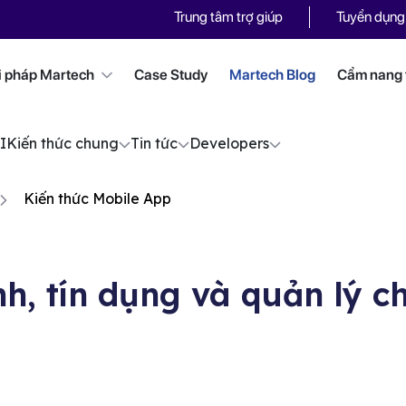
Trung tâm trợ giúp
Tuyển dụng
i pháp Martech
Case Study
Martech Blog
Cẩm nang t
I
Kiến thức chung
Tin tức
Developers
Kiến thức Mobile App
nh, tín dụng và quản lý c