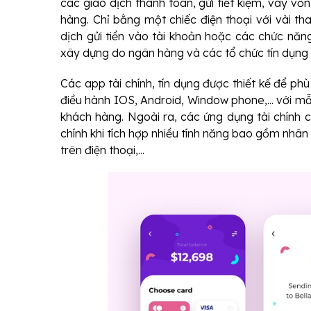
các giao dịch thanh toán, gửi tiết kiệm, vay v
hàng. Chỉ bằng một chiếc điện thoại với vài th
dịch gửi tiền vào tài khoản hoặc các chức năng
xây dựng do ngân hàng và các tổ chức tín dụn
Các app tài chính, tín dụng được thiết kế để phù
điều hành IOS, Android, Window phone,... với mẫ
khách hàng.
Ngoài ra, c
ác ứng dụng tài chính 
chính
khi
tích hợp nhiều tính năng bao gồm nhân 
trên điện thoại,...