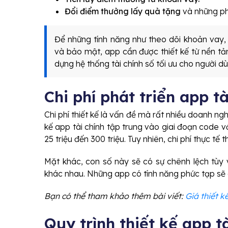
Đổi điểm thưởng lấy quà tặng
và những ph
Để những tính năng như theo dõi khoản vay,
và bảo mật, app cần được thiết kế từ nền t
dựng hệ thống tài chính số tối ưu cho người dù
Chi phí phát triển app t
Chi phí thiết kế là vấn đề mà rất nhiều doanh ng
kế app tài chính tập trung vào giai đoạn code v
25 triệu đến 300 triệu. Tuy nhiên, chi phí thực tế
Mặt khác, con số này sẽ có sự chênh lệch tùy
khác nhau. Những app có tính năng phức tạp sẽ 
Bạn có thể tham khảo thêm bài viết:
Giá thiết k
Quy trình thiết kế app tà