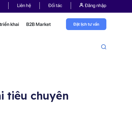
Liên hệ
Đối tác
Đăng nhập
riển khai
B2B Market
Đặt lịch tư vấn
hi tiêu chuyên