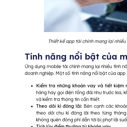
Thiết kế app tài chính mang lại nhiều
Tính năng nổi bật của m
Ứng dụng mobile tài chính mang lại nhiều tính 
doanh nghiệp. Một số tính năng nổi bật của app t
Kiểm tra những khoản vay và tiết kiệm 
hàng hay gọi điện tổng đài như trước kia, 
và kiểm tra thông tin cần thiết.
Theo dõi kì đóng lãi:
Bên cạnh các khoản 
theo dõi chu kì đóng lãi theo từng tháng
không quên đóng phí dẫn tới bị phạt lãi suấ
Tích lũy điểm thưởng từ khoản vay.