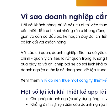
Vì sao doanh nghiệp cần
Đối với khách hàng, dù là bất cứ ai thì việc thực 
cần thiết để tránh khỏi những rủi ro không đáng
giản và cần có đầu óc, kế hoạch đầy đủ, chi tiết
có ích đối với khách hàng.
Với các cơ quan, doanh nghiệp đặc thù có yêu cầ
chính - quản lý chi tiêu là rất quan trọng. Không 
qua giấy tờ và ghi chép bởi sẽ có sai lệch khá ca
doanh nghiệp quản lý dễ dàng hơn, để tập trung
Xem thêm:
9 lý do nên thuê một công ty thiết k
Một số lợi ích khi thiết kế app tà
Cho phép doanh nghiệp xây dựng lòng tin 
Khẳng định sự hiện diện của doanh nghiệp 