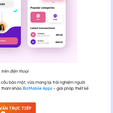
 trên điện thoại
cầu bảo mật, vừa mang lại trải nghiệm người
hể tham khảo
BizMobile Apps
– giải pháp thiết kế
VẤN TRỰC TIẾP