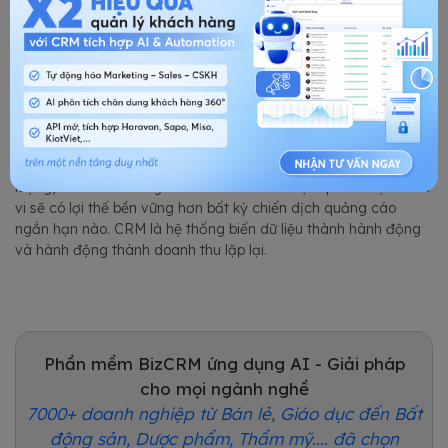
Kết luận
Quản lý khách hàng thân thiết bằng CRM không còn là lợi thế
cạnh tranh của riêng các chuỗi khách sạn quốc tế đây đang
trở thành tiêu chuẩn vận hành tối thiểu để tồn tại trong bối
cảnh cạnh tranh ngày càng khốc liệt từ OTA và các đối thủ
mới gia nhập thị trường.
Khách sạn nào xây dựng được tệp khách hàng thân thiết chất
lượng, chăm sóc đúng cách và khai thác hiệu quả dữ liệu hành
vi sẽ có lợi thế bền vững hơn bất kỳ chiến dịch quảng cáo
ngắn hạn nào. CRM là hệ thống biến dữ liệu thành hành động
và hành động thành doanh thu lặp lại.
Phần mềm BizCRM ứng dụng AI - Giải pháp
cho mọi ngành nghề
7000+ doanh nghiệp từ Bán lẻ, Giáo dục đến Bất
động sản, Dược phẩm, Thẩm mỹ.... đã chọn