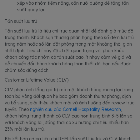
xếp vào nhóm tiềm năng, cần nuôi dưỡng để tăng tần
suất quay lại
Tần suất lưu trú
Tần suất lưu trú là tiêu chí trực quan nhất để đánh giá mức độ
trung thành. Khách sạn thường phân hạng theo số đêm lưu trú
trong năm hoặc số lần đặt phòng trong một khoảng thời gian
nhất định. Tiêu chí này đặc biệt quan trọng với phân khúc
khách công tác nhóm có tần suất cao, ít nhạy cảm về giá và
dễ chuyển đổi thành khách hàng thân thiết dài hạn nếu được
chăm sóc đúng cách.
Customer Lifetime Value (CLV)
CLV phản ánh tổng giá trị mà một khách hàng mang lại trong
toàn bộ vòng đời quan hệ bao gồm doanh thu từ phòng, dịch
vụ bổ sung, giới thiệu khách mới và ảnh hưởng đến review trực
tuyến. Theo
nghiên cứu của Cornell Hospitality Research
,
khách hàng trung thành có CLV cao hơn trung bình 3–5 lần so
với khách vãng lai, đồng thời có xu hướng chi tiêu nhiều hơn
23% mỗi lần lưu trú.
Khi kết hợp cả ba tiêu chí RFM, tần suất lưu trú và CLV, khách