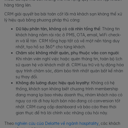
hàng tăng lên.
CRM giải quyết ba bài toán cốt lõi mà khách sạn không thể xử
lý hiệu quả bằng phương pháp thủ công:
Dữ liệu phân tán, không có cái nhìn tổng thể
: Thông tin
khách hàng nằm rải rác ở PMS, OTA, email, WiFi check-
in và lễ tân CRM tổng hợp tất cả về một nền tảng duy
nhất, tạo hồ sơ 360° cho từng khách.
Chăm sóc không nhất quán, phụ thuộc vào con người
:
Khi nhân viên nghỉ việc hoặc quên thông tin, toàn bộ lịch
sử quan hệ với khách mất đi. CRM lưu trữ và tự động hóa
quy trình chăm sóc, đảm bảo tính nhất quán bất kể nhân
sự thay đổi.
Không đo lường được hiệu quả loyalty:
Không có hệ
thống, khách sạn không biết chương trình membership
đang mang lại bao nhiêu doanh thu, nhóm khách nào có
nguy cơ rời đi hay kịch bản nào đang có conversion tốt
nhất. CRM cung cấp dashboard và báo cáo theo thời
gian thực để trả lời chính xác những câu hỏi này.
Theo
nghiên cứu của Deloitte về ngành hospitality
, các khách