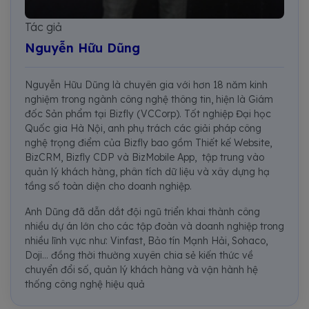
Tác giả
Nguyễn Hữu Dũng
Nguyễn Hữu Dũng là chuyên gia với hơn 18 năm kinh
nghiệm trong ngành công nghệ thông tin, hiện là Giám
đốc Sản phẩm tại Bizfly (VCCorp). Tốt nghiệp Đại học
Quốc gia Hà Nội, anh phụ trách các giải pháp công
nghệ trọng điểm của Bizfly bao gồm Thiết kế Website,
BizCRM, Bizfly CDP và BizMobile App, tập trung vào
quản lý khách hàng, phân tích dữ liệu và xây dựng hạ
tầng số toàn diện cho doanh nghiệp.
Anh Dũng đã dẫn dắt đội ngũ triển khai thành công
nhiều dự án lớn cho các tập đoàn và doanh nghiệp trong
nhiều lĩnh vực như: Vinfast, Bảo tín Mạnh Hải, Sohaco,
Doji... đồng thời thường xuyên chia sẻ kiến thức về
chuyển đổi số, quản lý khách hàng và vận hành hệ
thống công nghệ hiệu quả