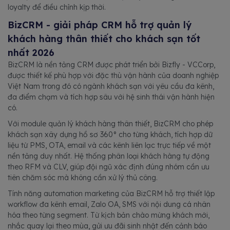
loyalty để điều chỉnh kịp thời.
BizCRM - giải pháp CRM hỗ trợ quản lý
khách hàng thân thiết cho khách sạn tốt
nhất 2026
BizCRM là nền tảng CRM được phát triển bởi Bizfly - VCCorp,
được thiết kế phù hợp với đặc thù vận hành của doanh nghiệp
Việt Nam trong đó có ngành khách sạn với yêu cầu đa kênh,
đa điểm chạm và tích hợp sâu với hệ sinh thái vận hành hiện
có.
Với module quản lý khách hàng thân thiết, BizCRM cho phép
khách sạn xây dựng hồ sơ 360° cho từng khách, tích hợp dữ
liệu từ PMS, OTA, email và các kênh liên lạc trực tiếp về một
nền tảng duy nhất. Hệ thống phân loại khách hàng tự động
theo RFM và CLV, giúp đội ngũ xác định đúng nhóm cần ưu
tiên chăm sóc mà không cần xử lý thủ công.
Tính năng automation marketing của BizCRM hỗ trợ thiết lập
workflow đa kênh email, Zalo OA, SMS với nội dung cá nhân
hóa theo từng segment. Từ kịch bản chào mừng khách mới,
nhắc quay lại theo mùa, gửi ưu đãi sinh nhật đến cảnh báo