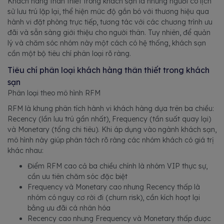
Khách hàng thân thiết trong khách sạn là những người có lịch
sử lưu trú lặp lại, thể hiện mức độ gắn bó với thương hiệu qua
hành vi đặt phòng trực tiếp, tương tác với các chương trình ưu
đãi và sẵn sàng giới thiệu cho người thân. Tuy nhiên, để quản
lý và chăm sóc nhóm này một cách có hệ thống, khách sạn
cần một bộ tiêu chí phân loại rõ ràng.
Tiêu chí phân loại khách hàng thân thiết trong khách
sạn
Phân loại theo mô hình RFM
RFM là khung phân tích hành vi khách hàng dựa trên ba chiều:
Recency (lần lưu trú gần nhất), Frequency (tần suất quay lại)
và Monetary (tổng chi tiêu). Khi áp dụng vào ngành khách sạn,
mô hình này giúp phân tách rõ ràng các nhóm khách có giá trị
khác nhau:
Điểm RFM cao cả ba chiều chính là nhóm VIP thực sự,
cần ưu tiên chăm sóc đặc biệt
Frequency và Monetary cao nhưng Recency thấp là
nhóm có nguy cơ rời đi (churn risk), cần kích hoạt lại
bằng ưu đãi cá nhân hóa
Recency cao nhưng Frequency và Monetary thấp được