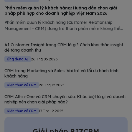
Phần mềm quản lý khách hàng: Hướng dẫn chọn giải
pháp phù hợp cho doanh nghiệp Việt Nam 2026
Phần mềm quản lý khách hàng (Customer Relationship
Management - CRM) đang trở thành phần mềm không thể
thiếu trong chiến lược số hóa của các doanh nghiệp hiện đại.
Trong bài viết này, Bizfly tổng hợp và phân tích chi tiết các
AI Customer Insight trong CRM là gì? Cách khai thác insight
giải pháp CRM tốt nhất
để tăng doanh thu
Ứng dụng AI
26 Thg 05 2026
CRM trong Marketing và Sales: Vai trò và tối ưu hành trình
khách hàng
Kiến thức về CRM
26 Thg 12 2025
CRM All-in-One và CRM chuyên sâu: Khác biệt là gì và doanh
nghiệp nên chọn giải pháp nào?
Kiến thức về CRM
17 Thg 12 2025
Giải pháp BIZCRM