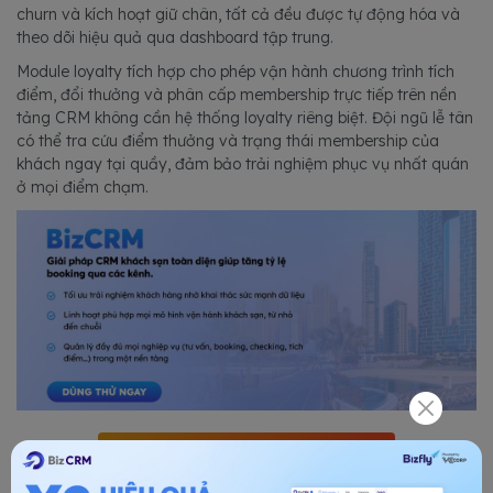
churn và kích hoạt giữ chân, tất cả đều được tự động hóa và
theo dõi hiệu quả qua dashboard tập trung.
Module loyalty tích hợp cho phép vận hành chương trình tích
điểm, đổi thưởng và phân cấp membership trực tiếp trên nền
tảng CRM không cần hệ thống loyalty riêng biệt. Đội ngũ lễ tân
có thể tra cứu điểm thưởng và trạng thái membership của
khách ngay tại quầy, đảm bảo trải nghiệm phục vụ nhất quán
ở mọi điểm chạm.
ĐĂNG KÝ TƯ VẤN