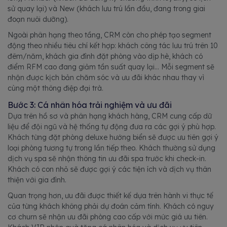
sử quay lại) và New (khách lưu trú lần đầu, đang trong giai
đoạn nuôi dưỡng).
Ngoài phân hạng theo tầng, CRM còn cho phép tạo segment
động theo nhiều tiêu chí kết hợp: khách công tác lưu trú trên 10
đêm/năm, khách gia đình đặt phòng vào dịp hè, khách có
điểm RFM cao đang giảm tần suất quay lại... Mỗi segment sẽ
nhận được kịch bản chăm sóc và ưu đãi khác nhau thay vì
cùng một thông điệp đại trà.
Bước 3: Cá nhân hóa trải nghiệm và ưu đãi
Dựa trên hồ sơ và phân hạng khách hàng, CRM cung cấp dữ
liệu để đội ngũ và hệ thống tự động đưa ra các gợi ý phù hợp.
Khách từng đặt phòng deluxe hướng biển sẽ được ưu tiên gợi ý
loại phòng tương tự trong lần tiếp theo. Khách thường sử dụng
dịch vụ spa sẽ nhận thông tin ưu đãi spa trước khi check-in.
Khách có con nhỏ sẽ được gợi ý các tiện ích và dịch vụ thân
thiện với gia đình.
Quan trọng hơn, ưu đãi được thiết kế dựa trên hành vi thực tế
của từng khách không phải dự đoán cảm tính. Khách có nguy
cơ churn sẽ nhận ưu đãi phòng cao cấp với mức giá ưu tiên.