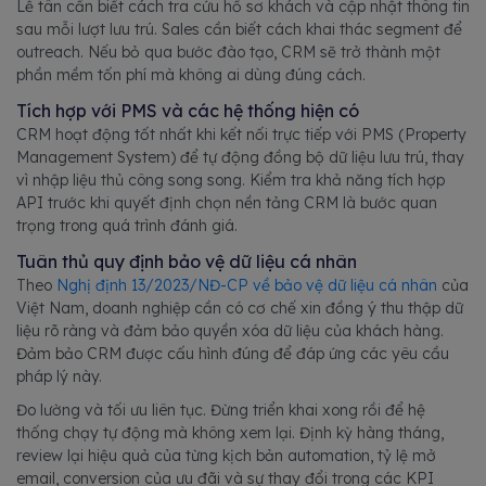
Lễ tân cần biết cách tra cứu hồ sơ khách và cập nhật thông tin
sau mỗi lượt lưu trú. Sales cần biết cách khai thác segment để
outreach. Nếu bỏ qua bước đào tạo, CRM sẽ trở thành một
phần mềm tốn phí mà không ai dùng đúng cách.
Tích hợp với PMS và các hệ thống hiện có
CRM hoạt động tốt nhất khi kết nối trực tiếp với PMS (Property
Management System) để tự động đồng bộ dữ liệu lưu trú, thay
vì nhập liệu thủ công song song. Kiểm tra khả năng tích hợp
API trước khi quyết định chọn nền tảng CRM là bước quan
trọng trong quá trình đánh giá.
Tuân thủ quy định bảo vệ dữ liệu cá nhân
Theo
Nghị định 13/2023/NĐ-CP về bảo vệ dữ liệu cá nhân
của
Việt Nam, doanh nghiệp cần có cơ chế xin đồng ý thu thập dữ
liệu rõ ràng và đảm bảo quyền xóa dữ liệu của khách hàng.
Đảm bảo CRM được cấu hình đúng để đáp ứng các yêu cầu
pháp lý này.
Đo lường và tối ưu liên tục. Đừng triển khai xong rồi để hệ
thống chạy tự động mà không xem lại. Định kỳ hàng tháng,
review lại hiệu quả của từng kịch bản automation, tỷ lệ mở
email, conversion của ưu đãi và sự thay đổi trong các KPI