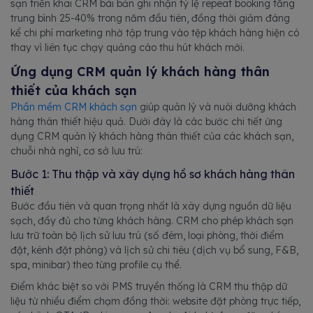
sạn triển khai CRM bài bản ghi nhận tỷ lệ repeat booking tăng
trung bình 25-40% trong năm đầu tiên, đồng thời giảm đáng
kể chi phí marketing nhờ tập trung vào tệp khách hàng hiện có
thay vì liên tục chạy quảng cáo thu hút khách mới.
Ứng dụng CRM quản lý khách hàng thân
thiết của khách sạn
Phần mềm CRM khách sạn
giúp quản lý và nuôi dưỡng khách
hàng thân thiết hiệu quả. Dưới đây là các bước chi tiết ứng
dụng CRM quản lý khách hàng thân thiết của các khách sạn,
chuỗi nhà nghỉ, cơ sở lưu trú:
Bước 1: Thu thập và xây dựng hồ sơ khách hàng thân
thiết
Bước đầu tiên và quan trọng nhất là xây dựng nguồn dữ liệu
sạch, đầy đủ cho từng khách hàng. CRM cho phép khách sạn
lưu trữ toàn bộ lịch sử lưu trú (số đêm, loại phòng, thời điểm
đặt, kênh đặt phòng) và lịch sử chi tiêu (dịch vụ bổ sung, F&B,
spa, minibar) theo từng profile cụ thể.
Điểm khác biệt so với PMS truyền thống là CRM thu thập dữ
liệu từ nhiều điểm chạm đồng thời: website đặt phòng trực tiếp,