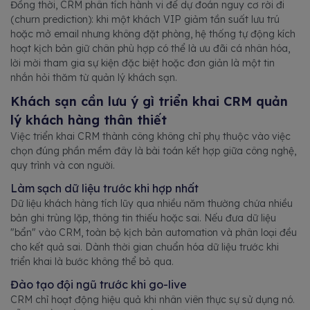
Đồng thời, CRM phân tích hành vi để dự đoán nguy cơ rời đi
(churn prediction): khi một khách VIP giảm tần suất lưu trú
hoặc mở email nhưng không đặt phòng, hệ thống tự động kích
hoạt kịch bản giữ chân phù hợp có thể là ưu đãi cá nhân hóa,
lời mời tham gia sự kiện đặc biệt hoặc đơn giản là một tin
nhắn hỏi thăm từ quản lý khách sạn.
Khách sạn cần lưu ý gì triển khai CRM quản
lý khách hàng thân thiết
Việc triển khai CRM thành công không chỉ phụ thuộc vào việc
chọn đúng phần mềm đây là bài toán kết hợp giữa công nghệ,
quy trình và con người.
Làm sạch dữ liệu trước khi hợp nhất
Dữ liệu khách hàng tích lũy qua nhiều năm thường chứa nhiều
bản ghi trùng lặp, thông tin thiếu hoặc sai. Nếu đưa dữ liệu
"bẩn" vào CRM, toàn bộ kịch bản automation và phân loại đều
cho kết quả sai. Dành thời gian chuẩn hóa dữ liệu trước khi
triển khai là bước không thể bỏ qua.
Đào tạo đội ngũ trước khi go-live
CRM chỉ hoạt động hiệu quả khi nhân viên thực sự sử dụng nó.