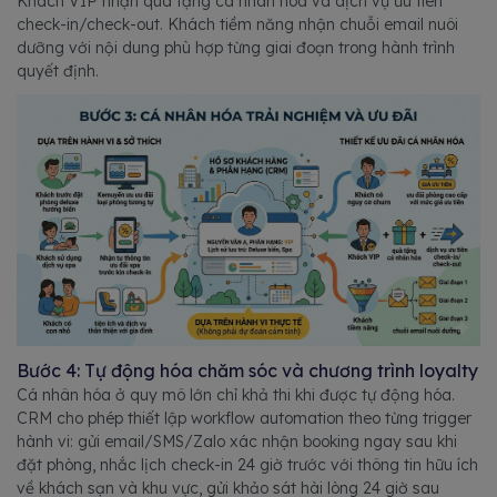
Khách VIP nhận quà tặng cá nhân hóa và dịch vụ ưu tiên
check-in/check-out. Khách tiềm năng nhận chuỗi email nuôi
dưỡng với nội dung phù hợp từng giai đoạn trong hành trình
quyết định.
Bước 4: Tự động hóa chăm sóc và chương trình loyalty
Cá nhân hóa ở quy mô lớn chỉ khả thi khi được tự động hóa.
CRM cho phép thiết lập workflow automation theo từng trigger
hành vi: gửi email/SMS/Zalo xác nhận booking ngay sau khi
đặt phòng, nhắc lịch check-in 24 giờ trước với thông tin hữu ích
về khách sạn và khu vực, gửi khảo sát hài lòng 24 giờ sau