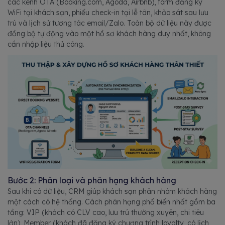
các kênh OTA (Booking.com, Agoda, Airbnb), form đăng ký
WiFi tại khách sạn, phiếu check-in tại lễ tân, khảo sát sau lưu
trú và lịch sử tương tác email/Zalo. Toàn bộ dữ liệu này được
đồng bộ tự động vào một hồ sơ khách hàng duy nhất, không
cần nhập liệu thủ công.
Bước 2: Phân loại và phân hạng khách hàng
Sau khi có dữ liệu, CRM giúp khách sạn phân nhóm khách hàng
một cách có hệ thống. Cách phân hạng phổ biến nhất gồm ba
tầng: VIP (khách có CLV cao, lưu trú thường xuyên, chi tiêu
lớn), Member (khách đã đăng ký chương trình loyalty, có lịch