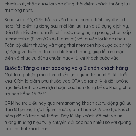
check-out, nhắc quay lại vào đúng thời điểm khách thường lưu
trú trong năm.
Song song đó, CRM hỗ trợ vận hành chương trình loyalty tích
hợp: tích điểm tự động sau mỗi lần lưu trú và sử dụng dịch vụ,
đổi điểm lấy đêm ở miễn phí hoặc nâng hạng phòng, phân cấp
membership (Silver/Gold/Platinum) với quyền lợi khác nhau.
Toàn bộ điểm thưởng và trạng thái membership được cập nhật
tự động và hiển thị trên profile khách hàng, giúp lễ tân nhận
diện và phục vụ đúng chuẩn ngay từ khi khách bước vào.
Bước 5: Tăng direct booking và giữ chân khách hàng
Một trong những mục tiêu chiến lược quan trọng nhất khi triển
khai CRM là giảm phụ thuộc vào OTA và tăng tỷ lệ đặt phòng
trực tiếp kênh có biên lợi nhuận cao hơn đáng kể do không phải
trả hoa hồng 15-25%.
CRM hỗ trợ điều này qua remarketing khách cũ: tự động gửi ưu
đãi đặt phòng trực tiếp với mức giá tốt hơn OTA cho tệp khách
hàng đã có trong hệ thống. Đây là tệp khách đã biết và tin
tưởng thương hiệu tỷ lệ chuyển đổi cao hơn nhiều so với quảng
cáo thu hút khách mới.