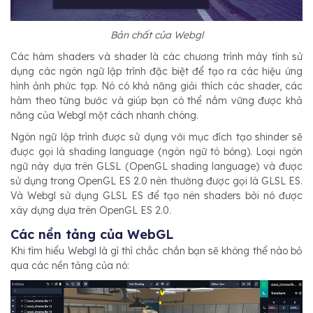
Bản chất của Webgl
Các hàm shaders và shader là các chương trình máy tính sử
dụng các ngôn ngữ lập trình đặc biệt để tạo ra các hiệu ứng
hình ảnh phức tạp. Nó có khả năng giải thích các shader, các
hàm theo từng bước và giúp bạn có thể nắm vững được khả
năng của Webgl một cách nhanh chóng.
Ngôn ngữ lập trình được sử dụng với mục đích tạo shinder sẽ
được gọi là shading language (ngôn ngữ tô bóng). Loại ngôn
ngữ này dựa trên GLSL (OpenGL shading language) và được
sử dụng trong OpenGL ES 2.0 nên thường được gọi là GLSL ES.
Và Webgl sử dụng GLSL ES để tạo nên shaders bởi nó được
xây dựng dựa trên OpenGL ES 2.0.
Các nền tảng của WebGL
Khi tìm hiểu Webgl là gì thì chắc chắn bạn sẽ không thể nào bỏ
qua các nền tảng của nó: