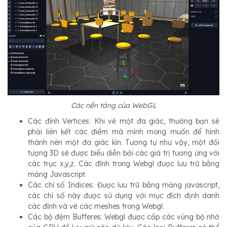
Các nền tảng của WebGL
Các đỉnh Vertices: Khi vẽ một đa giác, thường bạn sẽ
phải liên kết các điểm mà mình mong muốn để hình
thành nên một đa giác kín. Tương tự như vậy, một đối
tượng 3D sẽ được biểu diễn bởi các giá trị tương ứng với
các trục x,y,z. Các đỉnh trong Webgl được lưu trữ bằng
mảng Javascript.
Các chỉ số Indices: Được lưu trữ bằng mảng javascript,
các chỉ số này được sử dụng với mục đích định danh
các đỉnh và vẽ các meshes trong Webgl.
Các bộ đệm Bufferes: Webgl được cấp các vùng bộ nhớ