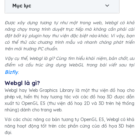
Mục lục
Được xây dựng tương tự như một trang web, Webgl có khả
năng chạy trong trình duyệt trực tiếp mà không cần phải cài
đặt bất kỳ plugin hay thư viện đặc biệt nào khác. Vì vậy, bạn
có thể thử các chương trình mẫu và nhanh chóng phát triển
trên môi trường PC chuẩn.
Vậy cụ thể, Webgl là gì? Cùng tìm hiểu khái niệm, bản chất, ưu
điểm và cấu trúc ứng dụng WebGL trong bài viết sau tại
Bizfly
.
Webgl là gì?
Webgl hay Web Graphics Library là một thư viện đồ hoạ cho
phép vẽ, hiển thị hay tương tác với các đồ hoạ 3D được dẫn
xuất từ OpenGL ES (thư viện đồ hoạ 2D và 3D trên hệ thống
nhúng) dành cho trang web.
Với các chức năng cơ bản tương tự OpenGL ES, Webgl có khả
năng hoạt động tốt trên các phần cứng của đồ họa 3D hiện
đại.