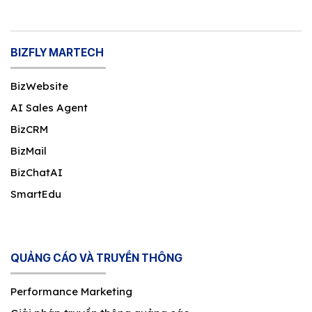
BIZFLY MARTECH
BizWebsite
AI Sales Agent
BizCRM
BizMail
BizChatAI
SmartEdu
QUẢNG CÁO VÀ TRUYỀN THÔNG
Performance Marketing