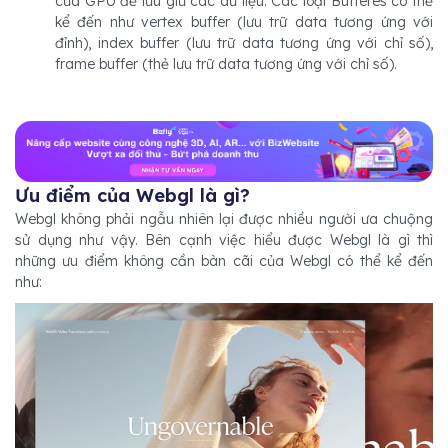
của GPU để lưu giữ các dữ liệu. Các loại Bufferes có thể
kể đến như vertex buffer (lưu trữ data tương ứng với
đỉnh), index buffer (lưu trữ data tương ứng với chỉ số),
frame buffer (thẻ lưu trữ data tương ứng với chỉ số).
Ưu điểm của Webgl là gì?
Webgl không phải ngẫu nhiên lại được nhiều người ưa chuộng
sử dụng như vậy. Bên cạnh việc hiểu được Webgl là gì thì
những ưu điểm không cần bàn cãi của Webgl có thể kể đến
như: