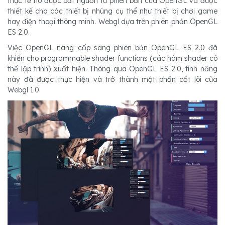
thực tế nó được bắt nguồn từ phiên bản của OpenGL và được
thiết kế cho các thiết bị nhúng cụ thể như thiết bị chơi game
hay điện thoại thông minh. Webgl dựa trên phiên phản OpenGL
ES 2.0.
Việc OpenGL nâng cấp sang phiên bản OpenGL ES 2.0 đã
khiến cho programmable shader functions (các hàm shader có
thể lập trình) xuất hiện. Thông qua OpenGL ES 2.0, tính năng
này đã được thực hiện và trở thành một phần cốt lõi của
Webgl 1.0.