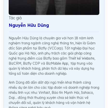
Tác giả
Nguyễn Hữu Dũng
Nguyễn Hữu Dũng là chuyên gia với hơn 18 năm kinh
nghiệm trong ngành công nghệ thông tin, hiện là Giám
đốc Sản phẩm tại Bizfly (VCCorp). Tốt nghiệp Đại học
Quốc gia Hà Nội, anh phụ trách các giải pháp công
nghệ trọng điểm của Bizfly bao gồm Thiết kế Website,
BizCRM, Bizfly CDP và BizMobile App, tập trung vào
quản lý khách hàng, phân tích dữ liệu và xây dựng hạ
tầng số toàn diện cho doanh nghiệp.
Anh Dũng đã dẫn dắt đội ngũ triển khai thành công
nhiều dự án lớn cho các tập đoàn và doanh nghiệp trong
nhiều lĩnh vực như: Vinfast, Bảo tín Mạnh Hải, Sohaco,
Doji... đồng thời thường xuyên chia sẻ kiến thức về
chuyển đổi số, quản lý khách hàng và vận hành hệ
thống công nghệ hiệu quả