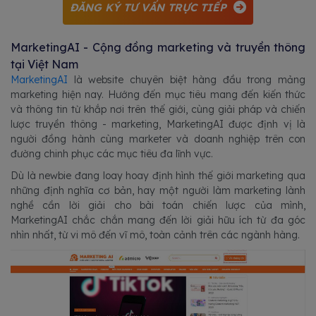
ĐĂNG KÝ TƯ VẤN TRỰC TIẾP
MarketingAI - Cộng đồng marketing và truyền thông
tại Việt Nam
MarketingAI
là website chuyên biệt hàng đầu trong mảng
marketing hiện nay. Hướng đến mục tiêu mang đến kiến thức
và thông tin từ khắp nơi trên thế giới, cùng giải pháp và chiến
lược truyền thông - marketing, MarketingAI được định vị là
người đồng hành cùng marketer và doanh nghiệp trên con
đường chinh phục các mục tiêu đa lĩnh vực.
Dù là newbie đang loay hoay định hình thế giới marketing qua
những định nghĩa cơ bản, hay một người làm marketing lành
nghề cần lời giải cho bài toán chiến lược của mình,
MarketingAI chắc chắn mang đến lời giải hữu ích từ đa góc
nhìn nhất, từ vi mô đến vĩ mô, toàn cảnh trên các ngành hàng.