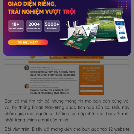
Contentmarketinginstitute.com
Content Marketing Institute là trang web uy tín, miễn phí về lĩnh
vực marketing, được người dùng cực kỳ yêu thích. Bởi ở
đây độc giả thường xuyên được cập nhật rất nhiều bài viết bổ
ích từ sự chia sẻ của các chuyên gia về content marketing
hàng đầu thế giới.
Bạn có thể tìm tất cả những thông tin mà bạn cần cùng với
với hệ thống Email Marketing được tích hợp sẵn có. Điều này
nhằm giúp mọi người có thể liên tục cập nhật các bài viết mới
nhất trong chính email của mình.
Bài viết trên, Bizfly đã mang đến cho bạn đọc top 12
website