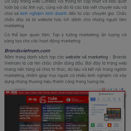
Do vậy trang web Cafebiz với thông tin cập nhật và bao quát
toàn bộ các lĩnh vực, cùng với đó là các bài viết chuyên sâu và
chia sẻ
kinh nghiệm kinh doanh
đến từ các chuyên gia. Chắc
chắn đây sẽ là website hữu ích dành cho những người làm
marketing.
Có thể bạn quan tâm: Top ý tưởng marketing ấn tượng và
sáng tạo cho các hoạt động marketing
Brandsvietnam.com
Nằm trong danh sách top các
website về marketing
- Brands
Vietnam là cái tên chắc chắn đứng đầu. Bởi đây là trang web
mang nền tảng sẻ chia tri thức, dữ liệu và kết nối trong ngành
marketing, nhằm giúp mọi người có nhiều kinh nghiệm và xây
dựng những thương hiệu thành công trong tương lai.