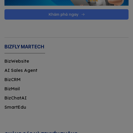
Khám phá ngay
BIZFLY MARTECH
BizWebsite
AI Sales Agent
BizCRM
BizMail
BizChatAI
SmartEdu