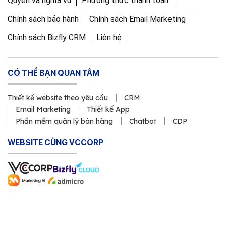
Quyền và nghĩa vụ
Phương thức thanh toán
Chính sách bảo hành
Chính sách Email Marketing
Chính sách Bizfly CRM
Liên hệ
CÓ THỂ BẠN QUAN TÂM
Thiết kế website theo yêu cầu
CRM
Email Marketing
Thiết kế App
Phần mềm quản lý bán hàng
Chatbot
CDP
WEBSITE CÙNG VCCORP
Copyright © 2011 Công ty Cổ phần VCCorp
Số Giấy CN ĐKDN mã số 0101871229 do Sở Kế hoạch và Đầu