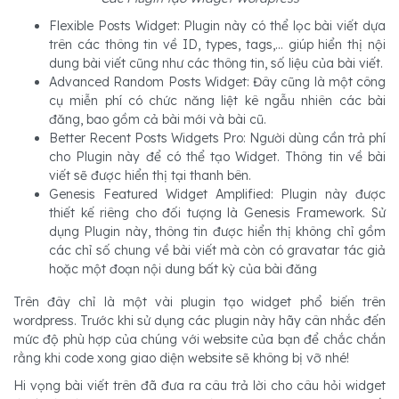
Flexible Posts Widget: Plugin này có thể lọc bài viết dựa
trên các thông tin về ID, types, tags,... giúp hiển thị nội
dung bài viết cũng như các thông tin, số liệu của bài viết.
Advanced Random Posts Widget: Đây cũng là một công
cụ miễn phí có chức năng liệt kê ngẫu nhiên các bài
đăng, bao gồm cả bài mới và bài cũ.
Better Recent Posts Widgets Pro: Người dùng cần trả phí
cho Plugin này để có thể tạo Widget. Thông tin về bài
viết sẽ được hiển thị tại thanh bên.
Genesis Featured Widget Amplified: Plugin này được
thiết kế riêng cho đối tượng là Genesis Framework. Sử
dụng Plugin này, thông tin được hiển thị không chỉ gồm
các chỉ số chung về bài viết mà còn có gravatar tác giả
hoặc một đoạn nội dung bất kỳ của bài đăng
Trên đây chỉ là một vài plugin tạo widget phổ biến trên
wordpress. Trước khi sử dụng các plugin này hãy cân nhắc đến
mức độ phù hợp của chúng với website của bạn để chắc chắn
rằng khi code xong giao diện website sẽ không bị vỡ nhé!
Hi vọng bài viết trên đã đưa ra câu trả lời cho câu hỏi widget