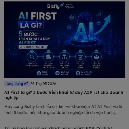
Ứng dụng AI
28 Thg 05 2026
AI First là gì? 5 bước triển khai tư duy AI First cho doanh
nghiệp
Hãy cùng Bizfly tìm hiểu chi tiết về khái niệm AI AI First và lộ
trình 5 bước triển khai giúp doanh nghiệp tối ưu vận hành,
giảm chi phí và nâng cao năng lực cạnh tranh trong thị trường
đầy biến động.
Tối ưu hóa trải nghiệm khách hàng ngành F&B: Cách AI