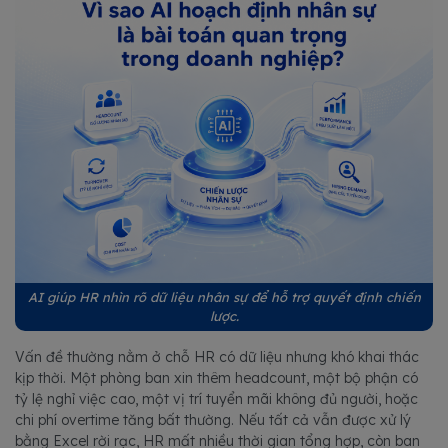
AI giúp HR nhìn rõ dữ liệu nhân sự để hỗ trợ quyết định chiến
lược.
Vấn đề thường nằm ở chỗ HR có dữ liệu nhưng khó khai thác
kịp thời. Một phòng ban xin thêm headcount, một bộ phận có
tỷ lệ nghỉ việc cao, một vị trí tuyển mãi không đủ người, hoặc
chi phí overtime tăng bất thường. Nếu tất cả vẫn được xử lý
bằng Excel rời rạc, HR mất nhiều thời gian tổng hợp, còn ban