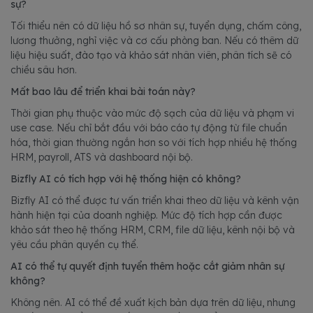
sự?
Tối thiểu nên có dữ liệu hồ sơ nhân sự, tuyển dụng, chấm công,
lương thưởng, nghỉ việc và cơ cấu phòng ban. Nếu có thêm dữ
liệu hiệu suất, đào tạo và khảo sát nhân viên, phân tích sẽ có
chiều sâu hơn.
Mất bao lâu để triển khai bài toán này?
Thời gian phụ thuộc vào mức độ sạch của dữ liệu và phạm vi
use case. Nếu chỉ bắt đầu với báo cáo tự động từ file chuẩn
hóa, thời gian thường ngắn hơn so với tích hợp nhiều hệ thống
HRM, payroll, ATS và dashboard nội bộ.
Bizfly AI có tích hợp với hệ thống hiện có không?
Bizfly AI có thể được tư vấn triển khai theo dữ liệu và kênh vận
hành hiện tại của doanh nghiệp. Mức độ tích hợp cần được
khảo sát theo hệ thống HRM, CRM, file dữ liệu, kênh nội bộ và
yêu cầu phân quyền cụ thể.
AI có thể tự quyết định tuyển thêm hoặc cắt giảm nhân sự
không?
Không nên. AI có thể đề xuất kịch bản dựa trên dữ liệu, nhưng