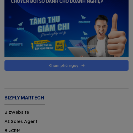
Khám phá ngay
BIZFLY MARTECH
BizWebsite
AI Sales Agent
BizCRM