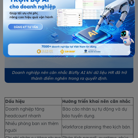
Doanh nghiệp nên cân nhắc Bizfly AI khi dữ liệu HR đã trở
thành điểm nghẽn trong ra quyết định.
Dấu hiệu
Hướng triển khai nên cân nhắc
Doanh nghiệp tăng
Báo cáo nhân sự tự động và dự
headcount nhanh
báo tuyển dụng.
Nhiều phòng ban xin thêm
Workforce planning theo kịch bản.
người
Chi phí nhân sự tăng nhưng
Phân tích payroll, overtime, phúc