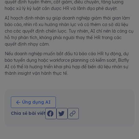
quyết định tuyển thêm, cắt giảm, điều chuyển, tăng lương
hoặc xử lý kỷ luật cần được HR và lãnh đạo phê duyệt.
AI hoạch định nhân sự giúp doanh nghiệp giảm thời gian làm
báo cáo, nhìn rõ xu hướng nhân lực và có thêm cơ sở dữ liệu
cho các quyết định chiến lược. Tuy nhiên, AI chỉ nên là công cụ
hỗ trợ phân tích, không phải người thay thế HR trong các
quyết định nhạy cảm.
Nếu doanh nghiệp muốn bắt đầu từ báo cáo HR tự động, dự
báo tuyển dụng hoặc workforce planning có kiểm soát, Bizfly
AI có thể là hướng triển khai phù hợp để biến dữ liệu nhân sự
thành insight vận hành thực tế.
Ứng dụng AI
Chia sẻ bài viết