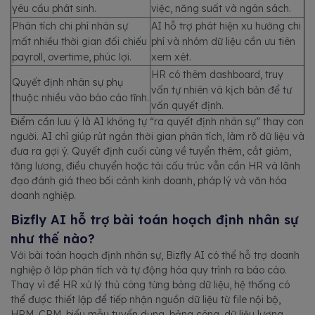
yêu cầu phát sinh.
việc, năng suất và ngân sách.
Phân tích chi phí nhân sự
AI hỗ trợ phát hiện xu hướng chi
mất nhiều thời gian đối chiếu
phí và nhóm dữ liệu cần ưu tiên
payroll, overtime, phúc lợi.
xem xét.
HR có thêm dashboard, truy
Quyết định nhân sự phụ
vấn tự nhiên và kịch bản để tư
thuộc nhiều vào báo cáo tĩnh.
vấn quyết định.
Điểm cần lưu ý là AI không tự “ra quyết định nhân sự” thay con
người. AI chỉ giúp rút ngắn thời gian phân tích, làm rõ dữ liệu và
đưa ra gợi ý. Quyết định cuối cùng về tuyển thêm, cắt giảm,
tăng lương, điều chuyển hoặc tái cấu trúc vẫn cần HR và lãnh
đạo đánh giá theo bối cảnh kinh doanh, pháp lý và văn hóa
doanh nghiệp.
Bizfly AI hỗ trợ bài toán hoạch định nhân sự
như thế nào?
Với bài toán hoạch định nhân sự, Bizfly AI có thể hỗ trợ doanh
nghiệp ở lớp phân tích và tự động hóa quy trình ra báo cáo.
Thay vì để HR xử lý thủ công từng bảng dữ liệu, hệ thống có
thể được thiết lập để tiếp nhận nguồn dữ liệu từ file nội bộ,
HRM, CRM, biểu mẫu tuyển dụng, bảng công, dữ liệu lương