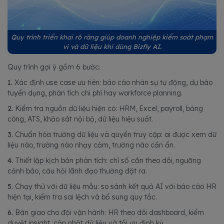
Quy trình triển khai rõ ràng giúp doanh nghiệp kiểm soát phạm
vi và dữ liệu khi dùng Bizfly AI.
Quy trình gợi ý gồm 6 bước:
1.
Xác định use case ưu tiên: báo cáo nhân sự tự động, dự báo
tuyển dụng, phân tích chi phí hay workforce planning.
2.
Kiểm tra nguồn dữ liệu hiện có: HRM, Excel, payroll, bảng
công, ATS, khảo sát nội bộ, dữ liệu hiệu suất.
3.
Chuẩn hóa trường dữ liệu và quyền truy cập: ai được xem dữ
liệu nào, trường nào nhạy cảm, trường nào cần ẩn.
4.
Thiết lập kịch bản phân tích: chỉ số cần theo dõi, ngưỡng
cảnh báo, câu hỏi lãnh đạo thường đặt ra.
5.
Chạy thử với dữ liệu mẫu: so sánh kết quả AI với báo cáo HR
hiện tại, kiểm tra sai lệch và bổ sung quy tắc.
6.
Bàn giao cho đội vận hành: HR theo dõi dashboard, kiểm
duyệt insight, cập nhật dữ liệu và tối ưu định kỳ.