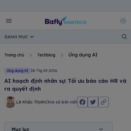
Về trang chủ Bizfly
DANH MỤC
Ứng dụng AI
Trang chủ
Techblog
Ứng dụng AI
28 Thg 05 2026
AI hoạch định nhân sự: Tối ưu báo cáo HR và
ra quyết định
Lê Khắc Thịnh
Chia sẻ bài viết
Mục lục