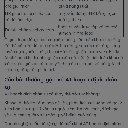
khó giải thích
lợi và năng suất.
HR phải trả lời nhiều câu
Truy vấn dữ liệu HR bằng ngôn
hỏi từ lãnh đạo
ngữ tự nhiên.
Phân quyền truy cập và cơ chế
Dữ liệu nhân sự nhạy cảm
human-in-the-loop.
Ở giai đoạn đầu, doanh nghiệp không cần triển khai quá rộng.
Có thể bắt đầu từ báo cáo HR tự động, sau đó mở rộng sang
tuyển dụng, hiệu suất, chi phí và trải nghiệm nhân viên. Bizfly
AI phù hợp khi doanh nghiệp muốn có một lộ trình triển khai có
kiểm soát, giữ vai trò ra quyết định ở con người và dùng AI như
công cụ tăng tốc phân tích.
Câu hỏi thường gặp về AI hoạch định nhân
sự
AI hoạch định nhân sự có thay thế đội HR không?
Không. AI hỗ trợ tổng hợp dữ liệu, phân tích xu hướng và gợi ý
kịch bản, nhưng HR vẫn là người kiểm tra bối cảnh, đánh giá
yếu tố con người và tư vấn quyết định cuối cùng.
Doanh nghiệp cần dữ liệu gì để triển khai AI hoạch định nhân