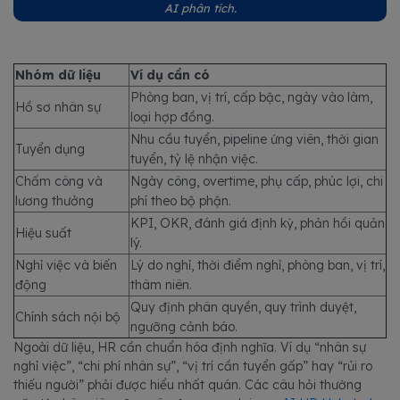
AI phân tích.
Nhóm dữ liệu
Ví dụ cần có
Phòng ban, vị trí, cấp bậc, ngày vào làm,
Hồ sơ nhân sự
loại hợp đồng.
Nhu cầu tuyển, pipeline ứng viên, thời gian
Tuyển dụng
tuyển, tỷ lệ nhận việc.
Chấm công và
Ngày công, overtime, phụ cấp, phúc lợi, chi
lương thưởng
phí theo bộ phận.
KPI, OKR, đánh giá định kỳ, phản hồi quản
Hiệu suất
lý.
Nghỉ việc và biến
Lý do nghỉ, thời điểm nghỉ, phòng ban, vị trí,
động
thâm niên.
Quy định phân quyền, quy trình duyệt,
Chính sách nội bộ
ngưỡng cảnh báo.
Ngoài dữ liệu, HR cần chuẩn hóa định nghĩa. Ví dụ “nhân sự
nghỉ việc”, “chi phí nhân sự”, “vị trí cần tuyển gấp” hay “rủi ro
thiếu người” phải được hiểu nhất quán. Các câu hỏi thường