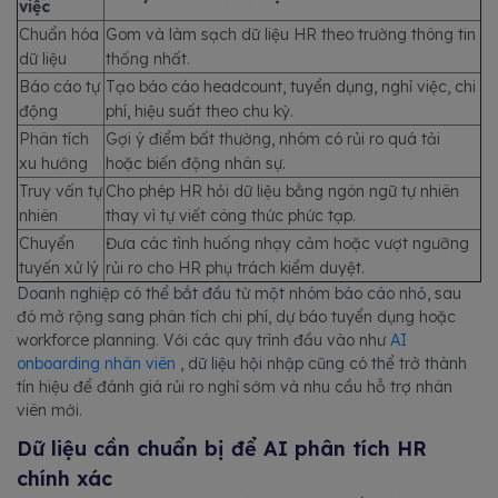
việc
Chuẩn hóa
Gom và làm sạch dữ liệu HR theo trường thông tin
dữ liệu
thống nhất.
Báo cáo tự
Tạo báo cáo headcount, tuyển dụng, nghỉ việc, chi
động
phí, hiệu suất theo chu kỳ.
Phân tích
Gợi ý điểm bất thường, nhóm có rủi ro quá tải
xu hướng
hoặc biến động nhân sự.
Truy vấn tự
Cho phép HR hỏi dữ liệu bằng ngôn ngữ tự nhiên
nhiên
thay vì tự viết công thức phức tạp.
Chuyển
Đưa các tình huống nhạy cảm hoặc vượt ngưỡng
tuyến xử lý
rủi ro cho HR phụ trách kiểm duyệt.
Doanh nghiệp có thể bắt đầu từ một nhóm báo cáo nhỏ, sau
đó mở rộng sang phân tích chi phí, dự báo tuyển dụng hoặc
workforce planning. Với các quy trình đầu vào như
AI
onboarding nhân viên
, dữ liệu hội nhập cũng có thể trở thành
tín hiệu để đánh giá rủi ro nghỉ sớm và nhu cầu hỗ trợ nhân
viên mới.
Dữ liệu cần chuẩn bị để AI phân tích HR
chính xác