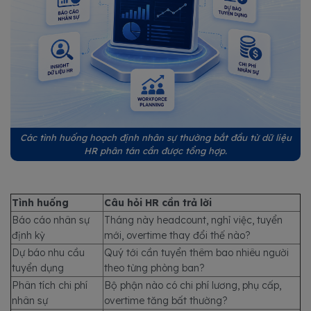
Các tình huống hoạch định nhân sự thường bắt đầu từ dữ liệu
HR phân tán cần được tổng hợp.
Tình huống
Câu hỏi HR cần trả lời
Báo cáo nhân sự
Tháng này headcount, nghỉ việc, tuyển
định kỳ
mới, overtime thay đổi thế nào?
Dự báo nhu cầu
Quý tới cần tuyển thêm bao nhiêu người
tuyển dụng
theo từng phòng ban?
Phân tích chi phí
Bộ phận nào có chi phí lương, phụ cấp,
nhân sự
overtime tăng bất thường?