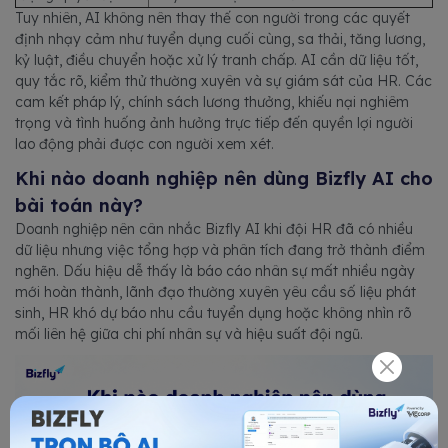
Tuy nhiên, AI không nên thay thế con người trong các quyết
định nhạy cảm như tuyển dụng cuối cùng, sa thải, tăng lương,
kỷ luật, điều chuyển hoặc xử lý tranh chấp. AI cần dữ liệu tốt,
quy tắc rõ, kiểm thử thường xuyên và sự giám sát của HR. Các
cam kết pháp lý, chính sách lương thưởng, khiếu nại nghiêm
trọng và tình huống ảnh hưởng trực tiếp đến quyền lợi người
lao động phải được con người xem xét.
Khi nào doanh nghiệp nên dùng Bizfly AI cho
bài toán này?
Doanh nghiệp nên cân nhắc Bizfly AI khi đội HR đã có nhiều
dữ liệu nhưng việc tổng hợp và phân tích đang trở thành điểm
nghẽn. Dấu hiệu dễ thấy là báo cáo nhân sự mất nhiều ngày
mới hoàn thành, lãnh đạo thường xuyên yêu cầu số liệu phát
sinh, HR khó dự báo nhu cầu tuyển dụng hoặc không nhìn rõ
mối liên hệ giữa chi phí nhân sự và hiệu suất đội ngũ.