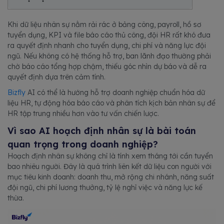
Khi dữ liệu nhân sự nằm rải rác ở bảng công, payroll, hồ sơ
tuyển dụng, KPI và file báo cáo thủ công, đội HR rất khó đưa
ra quyết định nhanh cho tuyển dụng, chi phí và năng lực đội
ngũ. Nếu không có hệ thống hỗ trợ, ban lãnh đạo thường phải
chờ báo cáo tổng hợp chậm, thiếu góc nhìn dự báo và dễ ra
quyết định dựa trên cảm tính.
Bizfly
AI có thể là hướng hỗ trợ doanh nghiệp chuẩn hóa dữ
liệu HR, tự động hóa báo cáo và phân tích kịch bản nhân sự để
HR tập trung nhiều hơn vào tư vấn chiến lược.
Vì sao AI hoạch định nhân sự là bài toán
quan trọng trong doanh nghiệp?
Hoạch định nhân sự không chỉ là tính xem tháng tới cần tuyển
bao nhiêu người. Đây là quá trình liên kết dữ liệu con người với
mục tiêu kinh doanh: doanh thu, mở rộng chi nhánh, năng suất
đội ngũ, chi phí lương thưởng, tỷ lệ nghỉ việc và năng lực kế
thừa.