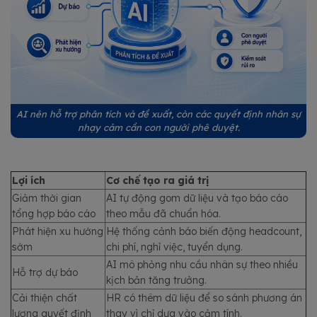
AI nên hỗ trợ phân tích và đề xuất, còn các quyết định nhân sự
nhạy cảm cần con người phê duyệt.
Lợi ích
Cơ chế tạo ra giá trị
Giảm thời gian
AI tự động gom dữ liệu và tạo báo cáo
tổng hợp báo cáo
theo mẫu đã chuẩn hóa.
Phát hiện xu hướng
Hệ thống cảnh báo biến động headcount,
sớm
chi phí, nghỉ việc, tuyển dụng.
AI mô phỏng nhu cầu nhân sự theo nhiều
Hỗ trợ dự báo
kịch bản tăng trưởng.
Cải thiện chất
HR có thêm dữ liệu để so sánh phương án
lượng quyết định
thay vì chỉ dựa vào cảm tính.