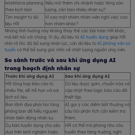
Workforce planning
Nếu mở thêm chi nhánh hoặc tăng sản
theo kịch bản
lượng, cần bao nhiêu nhân sự?
Tìm insight từ dữ
Vì sao một nhóm nhân viên nghỉ việc cao
liệu HR
hơn nhóm khác?
Những tình huống này không thay thế các bài toán HR khác,
mà kết nối với chúng. Ví dụ, dữ liệu từ
AI tuyển dụng
giúp HR
nhìn rõ tốc độ bổ sung nhân lực, còn dữ liệu từ
AI phỏng vấn sơ
tuyển
có thể bổ sung góc nhìn về chất lượng nguồn ứng viên.
So sánh trước và sau khi ứng dụng AI
trong hoạch định nhân sự
Trước khi ứng dụng AI
Sau khi ứng dụng AI
HR tổng hợp báo cáo từ
Dữ liệu được gom, chuẩn hóa và
nhiều file, dễ trễ hạn và sai
cập nhật theo logic báo cáo đã
lệch số liệu.
thiết lập.
Ban lãnh đạo phải hỏi từng
AI gợi ý các điểm bất thường và
phòng ban để hiểu nguyên
câu hỏi phân tích cần kiểm tra
nhân biến động nhân sự.
thêm.
Dự báo tuyển dụng chủ yếu
HR có thể mô phỏng nhu cầu
dựa trên kinh nghiệm hoặc
tuyển theo tăng trưởng, nghỉ