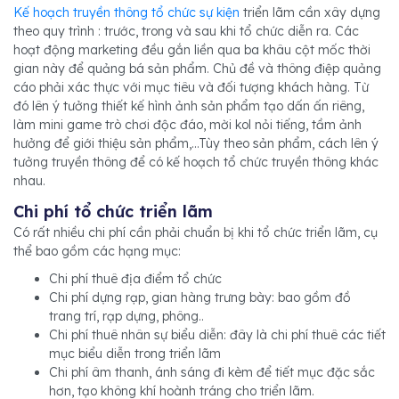
Kế hoạch truyền thông tổ chức sự kiện
triển lãm cần xây dựng
theo quy trình : trước, trong và sau khi tổ chức diễn ra. Các
hoạt động marketing đều gắn liền qua ba khâu cột mốc thời
gian này để quảng bá sản phẩm. Chủ đề và thông điệp quảng
cáo phải xác thực với mục tiêu và đối tượng khách hàng. Từ
đó lên ý tưởng thiết kế hình ảnh sản phẩm tạo dấn ấn riêng,
làm mini game trò chơi độc đáo, mời kol nỏi tiếng, tầm ảnh
hưởng để giới thiệu sản phẩm,...Tùy theo sản phẩm, cách lên ý
tưởng truyền thông để có kế hoạch tổ chức truyền thông khác
nhau.
Chi phí tổ chức triển lãm
Có rất nhiều chi phí cần phải chuẩn bị khi tổ chức triển lãm, cụ
thể bao gồm các hạng mục:
Chi phí thuê địa điểm tổ chức
Chi phí dựng rạp, gian hàng trưng bày: bao gồm đồ
trang trí, rạp dựng, phông..
Chi phí thuê nhân sự biểu diễn: đây là chi phí thuê các tiết
mục biểu diễn trong triển lãm
Chi phí âm thanh, ánh sáng đi kèm để tiết mục đặc sắc
hơn, tạo không khí hoành tráng cho triển lãm.