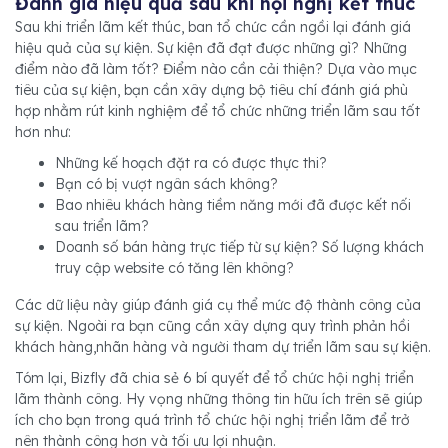
Đánh giá hiệu quả sau khi hội nghị kết thúc
Sau khi triển lãm kết thúc, ban tổ chức cần ngồi lại đánh giá
hiệu quả của sự kiện. Sự kiện đã đạt được những gì? Những
điểm nào đã làm tốt? Điểm nào cần cải thiện? Dựa vào mục
tiêu của sự kiện, bạn cần xây dựng bộ tiêu chí đánh giá phù
hợp nhằm rút kinh nghiệm để tổ chức những triển lãm sau tốt
hơn như:
Những kế hoạch đặt ra có được thực thi?
Bạn có bị vượt ngân sách không?
Bao nhiêu khách hàng tiềm năng mới đã được kết nối
sau triển lãm?
Doanh số bán hàng trực tiếp từ sự kiện? Số lượng khách
truy cập website có tăng lên không?
Các dữ liệu này giúp đánh giá cụ thể mức độ thành công của
sự kiện. Ngoài ra bạn cũng cần xây dựng quy trình phản hồi
khách hàng,nhãn hàng và người tham dự triển lãm sau sự kiện.
Tóm lại, Bizfly đã chia sẻ 6 bí quyết để tổ chức hội nghị triển
lãm thành công. Hy vọng những thông tin hữu ích trên sẽ giúp
ích cho bạn trong quá trình tổ chức hội nghị triển lãm để trở
nên thành công hơn và tối ưu lợi nhuận.