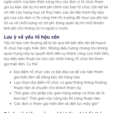
ngân sách của bản thân cũng như các đơn vị tổ chức tham
gia sự kiện. Để dự trù kinh phí chính xác ban tổ chức cần liệt kê
chi tiết các hạng mục sẽ thực hiện, sau đó tiến hành lấy báo
giá của các đơn vị thi công trên thị trường để chọn lựa đối tác
tối ưu về chất lượng và chi phí. Đừng quên dự trù một khoản
kinh phí cho những rủi ro ngoài ý muốn.
Lưu ý về yếu tố hậu cần
Yếu tố hậu cần thường dễ bị bỏ qua khi bắt đầu lên kế hoạch
tổ chức hội nghị triển lãm. Những điều tưởng chừng như không
quan trọng này lại quyết định đến sự thành công của triển lãm,
tạo điều kiện thuận lợi cho các nhãn hàng, tổ chức khi tham
gia triển lãm. Cụ thể :
Địa điểm tổ chức cần có bãi đậu xe để các bên tham
gia triển lãm dễ dàng bốc dỡ hàng hóa
Lựa chọn địa điểm tổ chức có giao thông thông thoáng,
thuận tiện di chuyển cho khách tham dự
Thời gian cho phép các gian hàng setup và tháo dỡ là
bao lâu? Thời gian này càng lâu thì càng thuận tiện.
Các đơn vị tham gia triển lãm sẽ đến lúc mấy giờ?