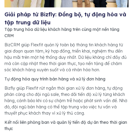
Giải pháp từ Bizfly: Đồng bộ, tự động hóa và
tập trung dữ liệu
Tập trung hóa dữ liệu khách hàng trên cùng một nền tảng
CRM
BizCRM giúp Flexfit quản lý toàn bộ thông tin khách hàng từ
giai đoạn quan tâm, ký hợp đồng, triển khai, nghiệm thu đến
hậu mãi trên một hệ thống duy nhất. Dữ liệu không chỉ đầy đủ
mà còn cập nhật theo thời gian thực, tạo nền tảng để chăm
sóc khách hàng xuyên suốt và cá nhân hóa hơn.
Tự động hóa quy trình bán hàng và xử lý đơn hàng
Bizfly giúp Flexfit rút ngắn thời gian xử lý đơn hàng, tự động
phân công cho đội ngũ sale, theo dõi tiến độ xử lý từng khách
hàng, cảnh báo khi có sự chậm trễ hoặc phát sinh vấn đề. Nhờ
đó, đội ngũ bán hàng có thể tập trung vào việc tư vấn và
thuyết phục khách thay vì xử lý thủ công.
Kết nối liên phòng ban và quản lý tiến độ dự án theo thời gian
thực