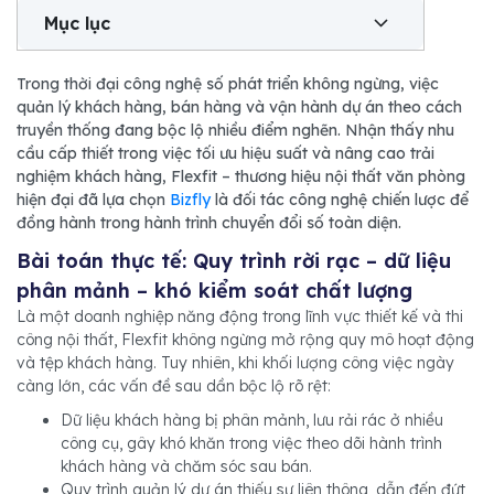
Mục lục
Trong thời đại công nghệ số phát triển không ngừng, việc
quản lý khách hàng, bán hàng và vận hành dự án theo cách
truyền thống đang bộc lộ nhiều điểm nghẽn. Nhận thấy nhu
cầu cấp thiết trong việc tối ưu hiệu suất và nâng cao trải
nghiệm khách hàng, Flexfit – thương hiệu nội thất văn phòng
hiện đại đã lựa chọn
Bizfly
là đối tác công nghệ chiến lược để
đồng hành trong hành trình chuyển đổi số toàn diện.
Bài toán thực tế: Quy trình rời rạc – dữ liệu
phân mảnh – khó kiểm soát chất lượng
Là một doanh nghiệp năng động trong lĩnh vực thiết kế và thi
công nội thất, Flexfit không ngừng mở rộng quy mô hoạt động
và tệp khách hàng. Tuy nhiên, khi khối lượng công việc ngày
càng lớn, các vấn đề sau dần bộc lộ rõ rệt:
Dữ liệu khách hàng bị phân mảnh, lưu rải rác ở nhiều
công cụ, gây khó khăn trong việc theo dõi hành trình
khách hàng và chăm sóc sau bán.
Quy trình quản lý dự án thiếu sự liên thông, dẫn đến đứt