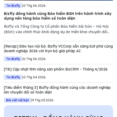
Tin Bizfly
10 Thg 06 2026
Bizfly đồng hành cùng Bảo hiểm BSH trên hành trình xây
dựng nền tảng bảo hiểm số toàn diện
Bizfly và Tổng Công ty Cổ phần Bảo hiểm Sài Gòn – Hà Nội
(BSH) vừa chính thức khởi động dự án triển khai chuyển đổi
số, đánh dấu bước hợp tác chiến lược đưa BSH chuyển từ mô
hình bán hàng truyền thống sang vận hành dựa trên dữ liệu
[Recap] Đào tạo nội bộ: Bizfly VCCorp sẵn sàng bứt phá cùng
doanh nghiệp 2026 với trọn bộ giải pháp AI
Tin Bizfly
01 Thg 06 2026
[TB] Cập nhật tính năng sản phẩm BizCRM - Tháng 4/2026
Tin Bizfly
10 Thg 04 2026
[Tiêu điểm tháng 3] Bizfly đồng hành cùng các doanh nghiệp
lớn chuyển đổi số toàn diện
Bài viết nổi bật
19 Thg 03 2026