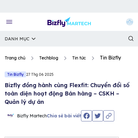
Về trang chủ Bizfly
DANH MỤC
Tin Bizfly
Trang chủ
Techblog
Tin tức
Tin Bizfly
27 Thg 06 2025
Bizfly đồng hành cùng Flexfit: Chuyển đổi số
toàn diện hoạt động Bán hàng – CSKH –
Quản lý dự án
Bizfly Martech
Chia sẻ bài viết