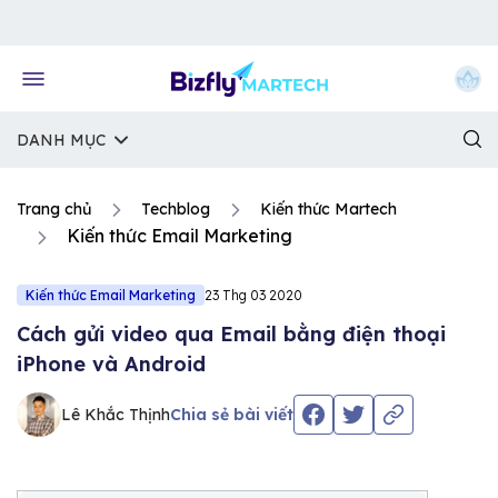
Về trang chủ Bizfly
DANH MỤC
Trang chủ
Techblog
Kiến thức Martech
Kiến thức Email Marketing
Kiến thức Email Marketing
23 Thg 03 2020
Cách gửi video qua Email bằng điện thoại
iPhone và Android
Lê Khắc Thịnh
Chia sẻ bài viết