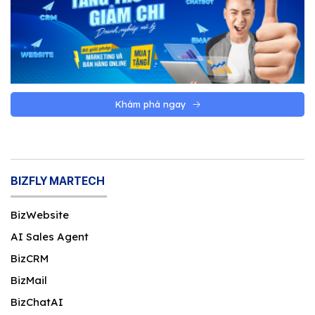
Khám phá ngay
BIZFLY MARTECH
BizWebsite
AI Sales Agent
BizCRM
BizMail
BizChatAI