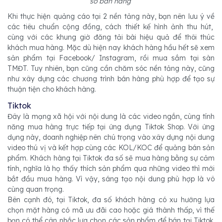
số bán hàng
Khi thực hiện quảng cáo tại 2 nền tảng này, bạn nên lưu ý về
các tiêu chuẩn cộng đồng, cách thiết kế hình ảnh thu hút,
cùng với các khung giờ đăng tải bài hiệu quả để thôi thúc
khách mua hàng. Mặc dù hiện nay khách hàng hầu hết sẽ xem
sản phẩm tại Facebook/ Instagram, rồi mua sắm tại sàn
TMĐT. Tuy nhiên, bạn cũng cần chăm sóc nền tảng này, cũng
như xây dựng các chương trình bán hàng phù hợp để tạo sự
thuận tiện cho khách hàng.
Tiktok
Đây là mạng xã hội với nội dung là các video ngắn, cùng tính
năng mua hàng trực tiếp tại ứng dụng Tiktok Shop. Với ứng
dụng này, doanh nghiệp nên chú trọng vào xây dựng nội dung
video thú vị và kết hợp cùng các KOL/KOC để quảng bán sản
phẩm. Khách hàng tại Tiktok đa số sẽ mua hàng bằng sự cảm
tính, nghĩa là họ thấy thích sản phẩm qua những video thì mới
bắt đầu mua hàng. Vì vậy, sáng tạo nội dung phù hợp là vô
cùng quan trọng.
Bên cạnh đó, tại Tiktok, đa số khách hàng có xu hướng lựa
chọn mặt hàng có mã ưu đãi cao hoặc giá thành thấp, vì thế
bạn có thể cân nhắc lựa chọn các sản phẩm để bán tại Tiktok,