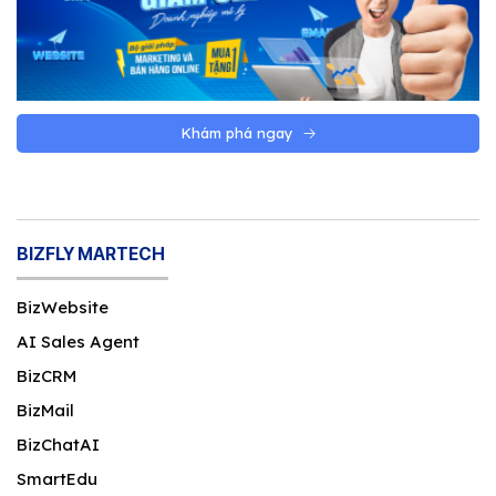
Khám phá ngay
BIZFLY MARTECH
BizWebsite
AI Sales Agent
BizCRM
BizMail
BizChatAI
SmartEdu