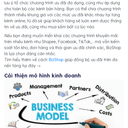
lưu ý tổ chức chương trình ưu đãi đa dạng, cũng như áp dụng
cho toàn bộ các kênh bán hàng. Bạn có thể chia chương trình
thành nhiều khung giờ với các mức ưu đãi khác nhau tại từng
kênh online, từ đó sẽ giúp khách hàng sẽ luôn xem được thông
tin về ưu đãi, cũng như mua sắm bất cứ lúc nào.
Nếu bạn đang muốn triển khai các chương trình khuyến mãi
trên nhiều kênh như Shopee, Facebook, TikTok,... mà vẫn kiểm
soát tồn kho, đơn hàng và thời gian ưu đãi chính xác, BizShop
là lựa chọn đáng cân nhắc.
Tìm hiểu thêm về cách
BizShop
giúp đồng bộ ưu đãi trên đa
nền tảng tại đây ->
Cải thiện mô hình kinh doanh