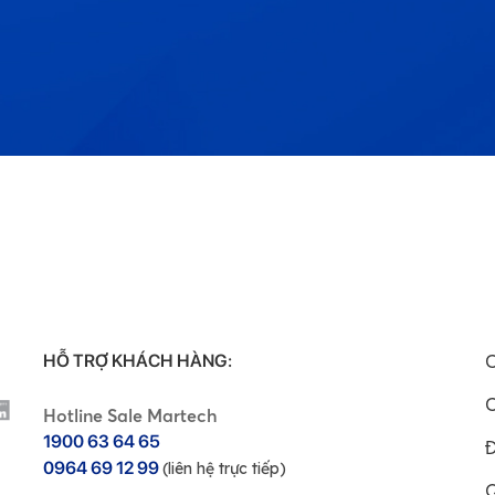
HỖ TRỢ KHÁCH HÀNG:
C
C
Hotline Sale Martech
1900 63 64 65
Đ
0964 69 12 99
(liên hệ trực tiếp)
Q