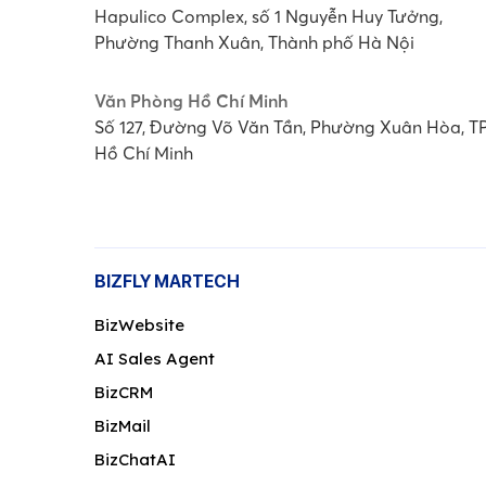
Hapulico Complex, số 1 Nguyễn Huy Tưởng,
Phường Thanh Xuân, Thành phố Hà Nội
Văn Phòng Hồ Chí Minh
Số 127, Đường Võ Văn Tần, Phường Xuân Hòa, T
Hồ Chí Minh
BIZFLY MARTECH
BizWebsite
AI Sales Agent
BizCRM
BizMail
BizChatAI