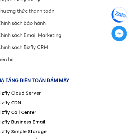
hương thức thanh toán
hính sách bảo hành
hính sách Email Marketing
hính sách Bizfly CRM
iên hệ
HẠ TẦNG ĐIỆN TOÁN ĐÁM MÂY
izfly Cloud Server
izfly CDN
izfly Call Center
izfly Business Email
izfly Simple Storage