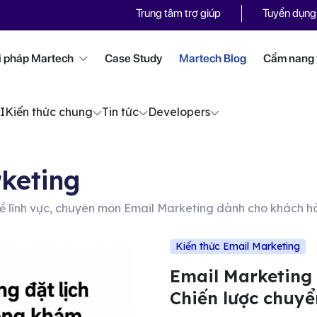
Trung tâm trợ giúp
Tuyển dụng
i pháp Martech
Case Study
Martech Blog
Cẩm nang t
I
Kiến thức chung
Tin tức
Developers
keting
 về lĩnh vực, chuyên môn Email Marketing dành cho khách 
Kiến thức Email Marketing
Email Marketing 
Chiến lược chuyể