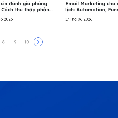
 xin đánh giá phòng
Email Marketing cho 
 Cách thu thập phản
lịch: Automation, Fun
 xây dựng uy tín hiệu
KPI Cần Biết
06 2026
17 Thg 06 2026
8
9
10