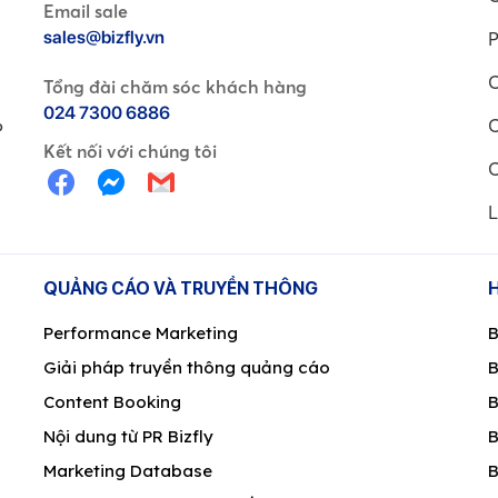
Email sale
sales@bizfly.vn
P
C
Tổng đài chăm sóc khách hàng
024 7300 6886
C
P
Kết nối với chúng tôi
C
L
QUẢNG CÁO VÀ TRUYỀN THÔNG
Performance Marketing
B
Giải pháp truyền thông quảng cáo
B
Content Booking
B
Nội dung từ PR Bizfly
B
Marketing Database
B