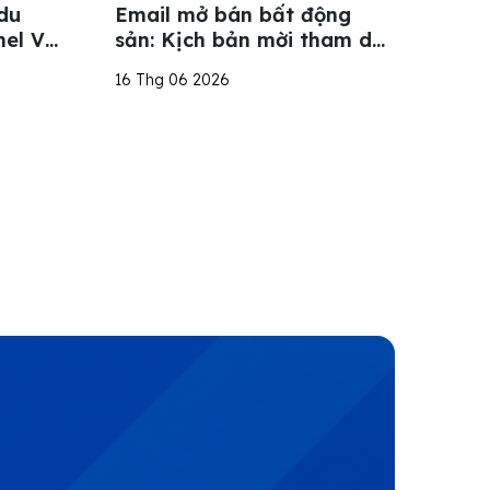
du
Email mở bán bất động
nel Và
sản: Kịch bản mời tham dự
sự kiện và đặt lịch tư vấn
16 Thg 06 2026