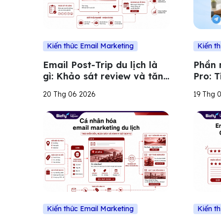
Kiến thức Email Marketing
Kiến t
Email Post-Trip du lịch là
Phần 
gì: Khảo sát review và tăng
Pro: T
khách hàng quay lại
ro và 
20 Thg 06 2026
19 Thg 
Kiến thức Email Marketing
Kiến t