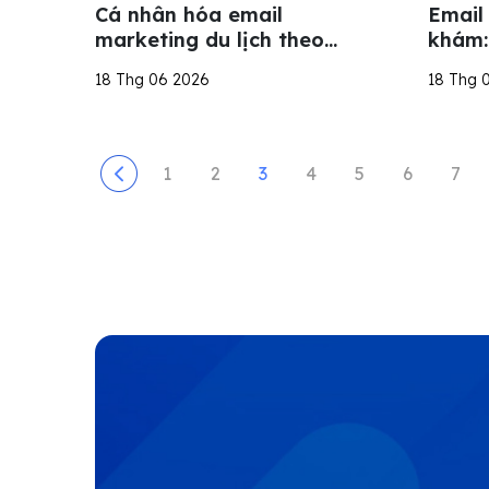
Cá nhân hóa email
Email
marketing du lịch theo
khám:
điểm đến, ngân sách và
hồi và
18 Thg 06 2026
18 Thg 
hành vi đặt dịch vụ
quả
1
2
3
4
5
6
7