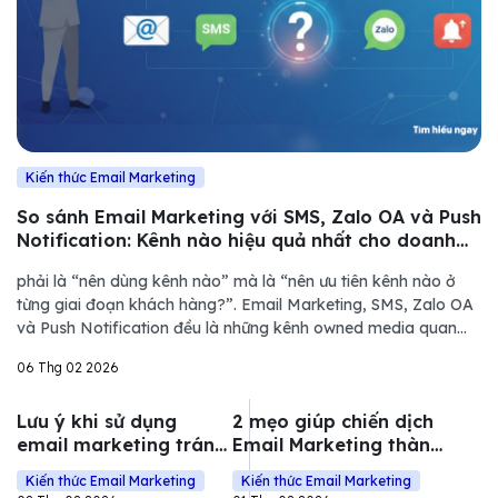
Kiến thức Email Marketing
So sánh Email Marketing với SMS, Zalo OA và Push
Notification: Kênh nào hiệu quả nhất cho doanh
nghiệp?
phải là “nên dùng kênh nào” mà là “nên ưu tiên kênh nào ở
từng giai đoạn khách hàng?”. Email Marketing, SMS, Zalo OA
và Push Notification đều là những kênh owned media quan
trọng, nhưng mỗi kênh lại có vai trò hoàn toàn khác nhau
06 Thg 02 2026
trong hành trình khách hà
Lưu ý khi sử dụng
2 mẹo giúp chiến dịch
email marketing tránh
Email Marketing thành
spam hiệu quả
công 2026
Kiến thức Email Marketing
Kiến thức Email Marketing