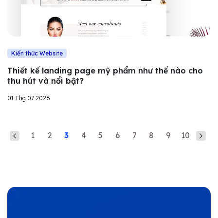
Kiến thức Website
Thiết kế landing page mỹ phẩm như thế nào cho
thu hút và nổi bật?
01 Thg 07 2026
1
2
3
4
5
6
7
8
9
10