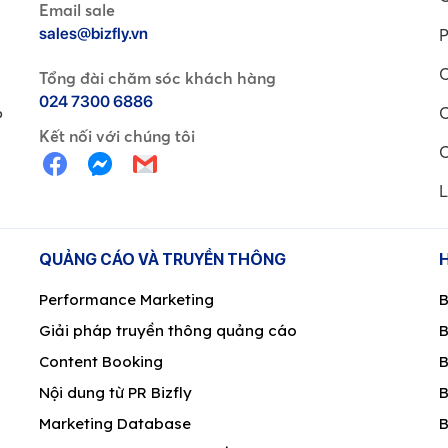
Email sale
sales@bizfly.vn
P
C
Tổng đài chăm sóc khách hàng
024 7300 6886
C
P
Kết nối với chúng tôi
C
L
QUẢNG CÁO VÀ TRUYỀN THÔNG
Performance Marketing
B
Giải pháp truyền thông quảng cáo
B
Content Booking
B
Nội dung từ PR Bizfly
B
Marketing Database
B