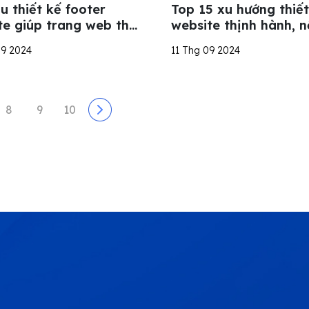
u thiết kế footer
Top 15 xu hướng thiết
te giúp trang web thu
website thịnh hành, n
tăng tương tác
nhất 2026
09 2024
11 Thg 09 2024
8
9
10