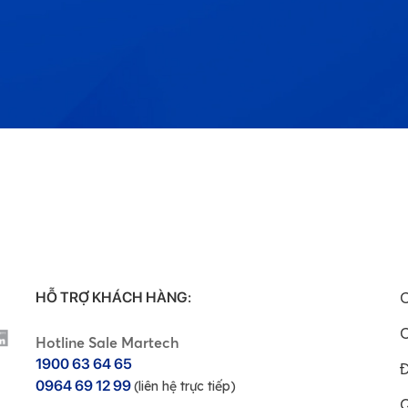
HỖ TRỢ KHÁCH HÀNG:
C
C
Hotline Sale Martech
1900 63 64 65
Đ
0964 69 12 99
(liên hệ trực tiếp)
Q