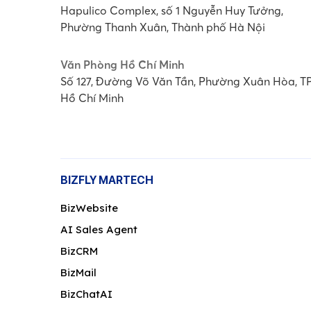
Hapulico Complex, số 1 Nguyễn Huy Tưởng,
Phường Thanh Xuân, Thành phố Hà Nội
Văn Phòng Hồ Chí Minh
Số 127, Đường Võ Văn Tần, Phường Xuân Hòa, T
Hồ Chí Minh
BIZFLY MARTECH
BizWebsite
AI Sales Agent
BizCRM
BizMail
BizChatAI