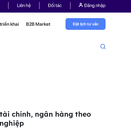
Liên hệ
Đối tác
Đăng nhập
riển khai
B2B Market
Đặt lịch tư vấn
 tài chính, ngân hàng theo
 nghiệp