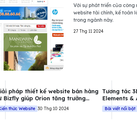
Với sự phát triển của công 
website tài chính, kế toán
trong ngành này.
27 Thg 11 2024
iải pháp thiết kế website bán hàng
Tương tác 3
ừ Bizfly giúp Orion tăng trưởng
Elements & 
oanh thu dịp Tết Nguyên Đán
thiết kế we
Kiến thức Website
30 Thg 10 2024
Bài viết nổi bật