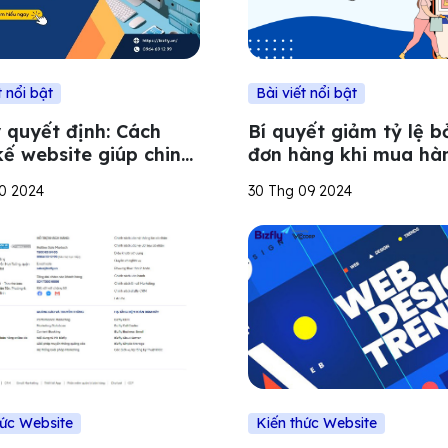
t nổi bật
Bài viết nổi bật
y quyết định: Cách
Bí quyết giảm tỷ lệ bỏ
kế website giúp chinh
đơn hàng khi mua hà
khách hàng và tối ưu
trên website
10 2024
30 Thg 09 2024
rình mua hàng
hức Website
Kiến thức Website