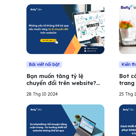
Bài viết nổi bật
Kiến t
Bạn muốn tăng tỷ lệ
Bot c
chuyển đổi trên website?
trang
Đừng bỏ qua những yếu tố
nào?
28 Thg 10 2024
25 Thg 
sau đây!