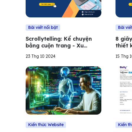
Bài viết nổi bật
Bài viế
Scrollytelling: Kể chuyện
8 giâ
bằng cuộn trang - Xu
thiết 
hướng thiết kế website
phục 
23 Thg 10 2024
15 Thg 
không thể bỏ qua
quy t
Kiến thức Website
Kiến t