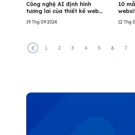
Công nghệ AI định hình
10 mẫ
tương lai của thiết kế web
websi
như thế nào?
hút, 
19 Thg 09 2024
12 Thg 
1
2
3
4
5
6
7