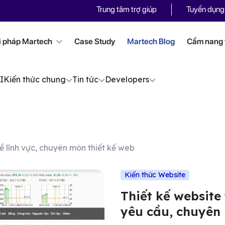
Trung tâm trợ giúp
Tuyển dụng
i pháp Martech
Case Study
Martech Blog
Cẩm nang t
I
Kiến thức chung
Tin tức
Developers
ề lĩnh vực, chuyên môn thiết kế web
Kiến thức Website
Thiết kế website
yêu cầu, chuyên