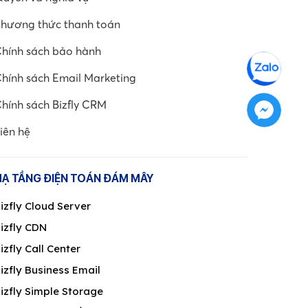
hương thức thanh toán
hính sách bảo hành
hính sách Email Marketing
hính sách Bizfly CRM
iên hệ
HẠ TẦNG ĐIỆN TOÁN ĐÁM MÂY
izfly Cloud Server
izfly CDN
izfly Call Center
izfly Business Email
izfly Simple Storage