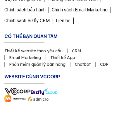
Chính sách bảo hành
Chính sách Email Marketing
Chính sách Bizfly CRM
Liên hệ
CÓ THỂ BẠN QUAN TÂM
Thiết kế website theo yêu cầu
CRM
Email Marketing
Thiết kế App
Phần mềm quản lý bán hàng
Chatbot
CDP
WEBSITE CÙNG VCCORP
Copyright © 2011 Công ty Cổ phần VCCorp
Số Giấy CN ĐKDN mã số 0101871229 do Sở Kế hoạch và Đầu
tư cấp ngày 23/3/2011