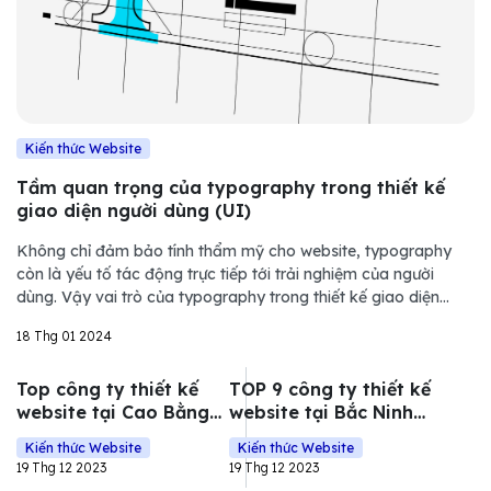
Kiến thức Website
Tầm quan trọng của typography trong thiết kế
giao diện người dùng (UI)
Không chỉ đảm bảo tính thẩm mỹ cho website, typography
còn là yếu tố tác động trực tiếp tới trải nghiệm của người
dùng. Vậy vai trò của typography trong thiết kế giao diện
người dùng (UI) là gì? Bài viết sau đây của Bizfly sẽ chia sẻ
18 Thg 01 2024
kỹ hơn về vấn đề này.
Top công ty thiết kế
TOP 9 công ty thiết kế
website tại Cao Bằng
website tại Bắc Ninh
uy tín, chuẩn SEO
chuyên nghiệp, chuẩn
Kiến thức Website
Kiến thức Website
SEO
19 Thg 12 2023
19 Thg 12 2023