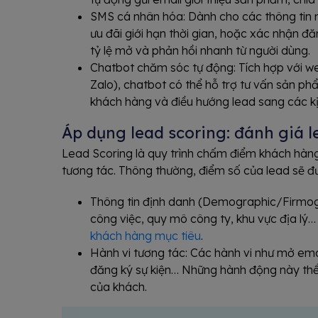
SMS cá nhân hóa: Dành cho các thông tin 
ưu đãi giới hạn thời gian, hoặc xác nhận đ
tỷ lệ mở và phản hồi nhanh từ người dùng.
Chatbot chăm sóc tự động: Tích hợp với w
Zalo), chatbot có thể hỗ trợ tư vấn sản phẩ
khách hàng và điều hướng lead sang các kị
Áp dụng lead scoring: đánh giá l
Lead Scoring là quy trình chấm điểm khách hàn
tương tác. Thông thường, điểm số của lead sẽ đ
Thông tin định danh (Demographic/Firmogr
công việc, quy mô công ty, khu vực địa lý
khách hàng mục tiêu
.
Hành vi tương tác: Các hành vi như mở email, 
đăng ký sự kiện… Những hành động này th
của khách.