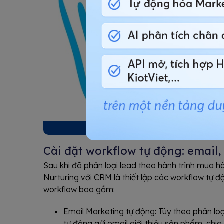
Bước đầu tiên doanh nghiệp cần xác đị
Cài đặt workflow tự động: email
Sau khi đã phân loại lead theo hành trình mua h
Nurturing với CRM là thiết lập các workflow tự độ
workflow bao gồm:
Email Marketing tự động: Tùy theo phân lo
tự động gửi email giới thiệu sản phẩm, chia