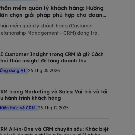
Phần mềm quản lý khách hàng: Hướng
dẫn chọn giải pháp phù hợp cho doanh
nghiệp Việt Nam 2026
hần mềm quản lý khách hàng (Customer
elationship Management - CRM) đang trở
hành phần mềm không thể thiếu trong chiến
ược số hóa của các doanh nghiệp hiện đại.
I Customer Insight trong CRM là gì? Cách
rong bài viết này, Bizfly tổng hợp và phân tích
hai thác insight để tăng doanh thu
hi tiết các giải pháp CRM tốt nhất
Ứng dụng AI
26 Thg 05 2026
RM trong Marketing và Sales: Vai trò và tối
u hành trình khách hàng
Kiến thức về CRM
26 Thg 12 2025
RM All-in-One và CRM chuyên sâu: Khác biệt