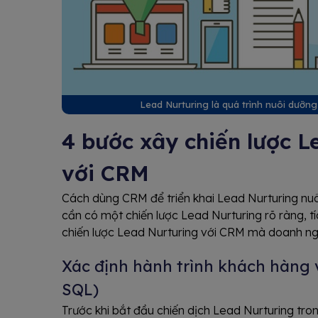
Lead Nurturing là quá trình nuôi dưỡ
4 bước xây chiến lược L
với CRM
Cách dùng CRM để triển khai Lead Nurturing nu
cần có một chiến lược Lead Nurturing rõ ràng, 
chiến lược Lead Nurturing với CRM mà doanh ng
Xác định hành trình khách hàng 
SQL)
Trước khi bắt đầu chiến dịch Lead Nurturing tro