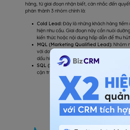
hàng, từ giai đoạn nhận biết, cân nhắc đến quy
phân thành 3 nhóm chính là:
Cold Lead:
Đây là những khách hàng tiềm 
hiện nhu cầu. Giai đoạn này cần nuôi dưỡng
kiến thức hoặc nội dung hấp dẫn để thu hút
MQL (Marketing Qualified Lead):
Nhóm nà
với doanh nghiệp (như tải tài liệu, đăng ký
dấu hiệu quan tâm và cần tiếp tục được ma
SQL (Sales Qualified Lead):
Đây là những 
cận trực tiếp. Họ có nhu cầu rõ ràng và đã