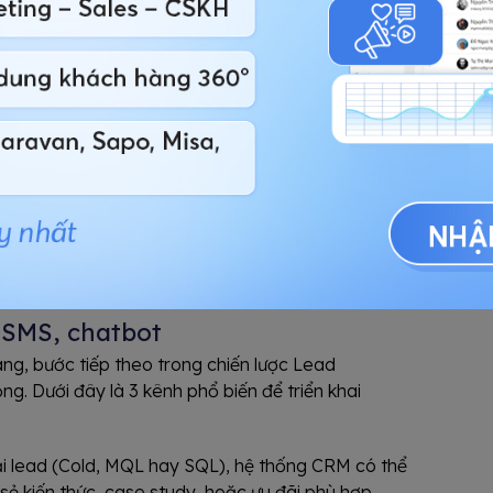
nh hành trình khách hàng, phân loại Lead
, SMS, chatbot
àng, bước tiếp theo trong chiến lược Lead
ng. Dưới đây là 3 kênh phổ biến để triển khai
ại lead (Cold, MQL hay SQL), hệ thống CRM có thể
 sẻ kiến thức, case study, hoặc ưu đãi phù hợp.