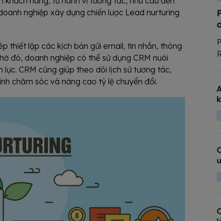
n khách hàng, từ hành vi tương tác, nhu cầu đến
 doanh nghiệp xây dựng chiến lược Lead nurturing
P
 thiết lập các kịch bản gửi email, tin nhắn, thông
R
 Nhờ đó, doanh nghiệp có thể sử dụng CRM nuôi
t
 lực. CRM cũng giúp theo dõi lịch sử tương tác,
l
rình chăm sóc và nâng cao tỷ lệ chuyển đổi.
A
T
k
c
C
ư
C