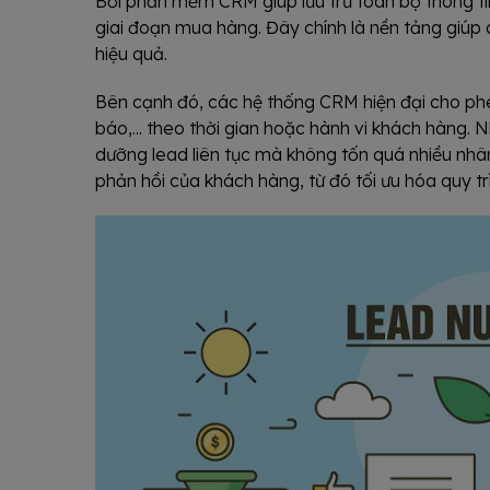
Bởi phần mềm CRM giúp lưu trữ toàn bộ thông ti
giai đoạn mua hàng. Đây chính là nền tảng giúp
hiệu quả.
Bên cạnh đó, các hệ thống CRM hiện đại cho phép
báo,... theo thời gian hoặc hành vi khách hàng.
dưỡng lead liên tục mà không tốn quá nhiều nhân
phản hồi của khách hàng, từ đó tối ưu hóa quy t