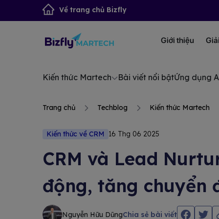
Về trang chủ Bizfly
Giới thiệu
Giả
Kiến thức Martech
Bài viết nổi bật
Ứng dụng A
Trang chủ
Techblog
Kiến thức Martech
Kiến thức về CRM
16 Thg 06 2025
CRM và Lead Nurtur
động, tăng chuyển 
Nguyễn Hữu Dũng
Chia sẻ bài viết