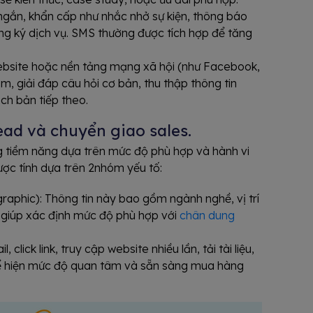
ngắn, khẩn cấp như nhắc nhở sự kiện, thông báo
ăng ký dịch vụ. SMS thường được tích hợp để tăng
ebsite hoặc nền tảng mạng xã hội (như Facebook,
m, giải đáp câu hỏi cơ bản, thu thập thông tin
ch bản tiếp theo.
ead và chuyển giao sales.
g tiềm năng dựa trên mức độ phù hợp và hành vi
ược tính dựa trên 2nhóm yếu tố:
aphic): Thông tin này bao gồm ngành nghề, vị trí
… giúp xác định mức độ phù hợp với
chân dung
click link, truy cập website nhiều lần, tải tài liệu,
ể hiện mức độ quan tâm và sẵn sàng mua hàng