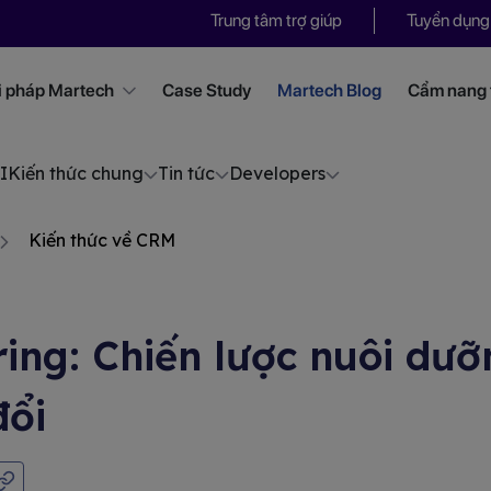
Trung tâm trợ giúp
Tuyển dụng
i pháp Martech
Case Study
Martech Blog
Cẩm nang t
I
Kiến thức chung
Tin tức
Developers
Kiến thức về CRM
ing: Chiến lược nuôi dưỡ
đổi