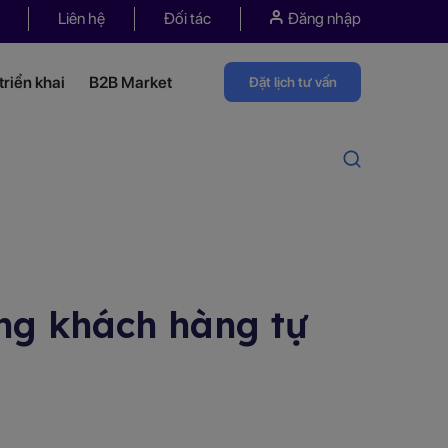
Liên hệ
Đối tác
Đăng nhập
riển khai
B2B Market
Đặt lịch tư vấn
ng khách hàng tự