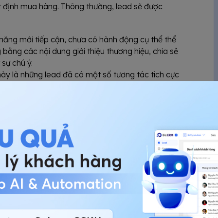
ết định mua hàng. Thông thường, lead sẽ được
năng mới tiếp cận, chưa có hành động cụ thể thể
 bằng các nội dung giới thiệu thương hiệu, chia sẻ
 sự chú ý.
y là những lead đã có một số tương tác tích cực
 nhận tin, tham gia webinar…). Đây là nhóm đã có
rketing nuôi dưỡng trước khi chuyển cho sales.
lead đã đủ điều kiện để đội ngũ kinh doanh tiếp
 sẵn sàng cho bước ra quyết định.