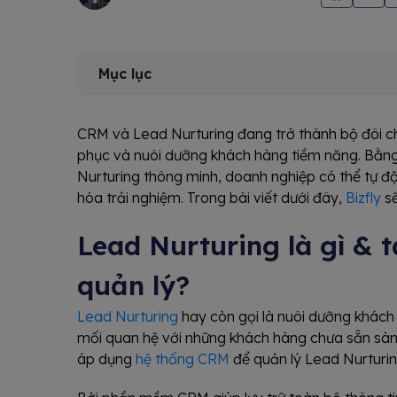
Mục lục
CRM và Lead Nurturing đang trở thành bộ đôi chi
phục và nuôi dưỡng khách hàng tiềm năng. Bằng
Nurturing thông minh, doanh nghiệp có thể tự đ
hóa trải nghiệm. Trong bài viết dưới đây,
Bizfly
sẽ
Lead Nurturing là gì & 
quản lý?
Lead Nurturing
hay còn gọi là nuôi dưỡng khách 
mối quan hệ với những khách hàng chưa sẵn sà
áp dụng
hệ thống CRM
để quản lý Lead Nurturin