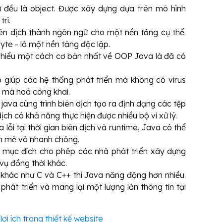
hứ đều là object. Được xây dựng dựa trên mô hình
rì.
ên dịch thành ngôn ngữ cho một nền tảng cụ thể.
te - là một nền tảng độc lập.
 hiểu một cách cơ bản nhất về OOP Java là đã có
 giúp các hệ thống phát triển mà không có virus
n mã hoá công khai.
h java cùng trình biên dịch tạo ra định dạng các tệp
ịch có khả năng thực hiện được nhiều bộ vi xử lý.
 lỗi tại thời gian biên dịch và runtime, Java có thể
nh mẽ và nhanh chóng.
i mục đích cho phép các nhà phát triển xây dựng
vụ đồng thời khác.
h khác như C và C++ thì Java năng động hơn nhiều.
 phát triển và mang lại một lượng lớn thông tin tại
ợi ích trong thiết kế website