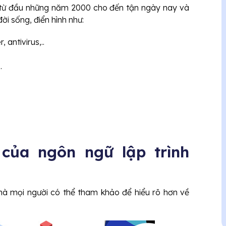
u từ đầu những năm 2000 cho đến tận ngày nay và
ời sống, điển hình như:
antivirus,..
.
của ngôn ngữ lập trình
à mọi người có thể tham khảo để hiểu rõ hơn về