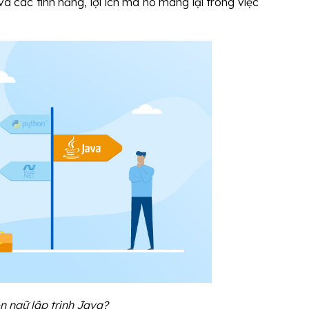
và các tính năng, lợi ích mà nó mang lại trong việc
n ngữ lập trình Java?