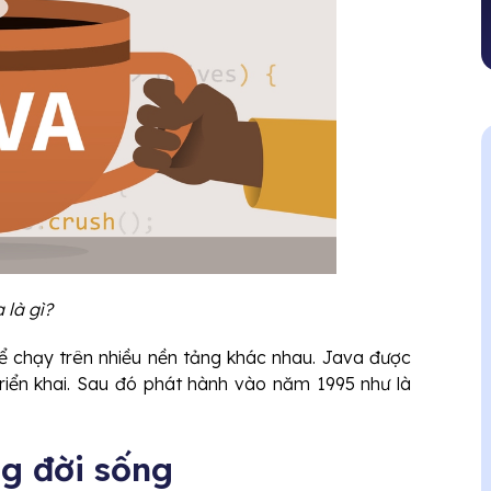
 là gì?
hể chạy trên nhiều nền tảng khác nhau. Java được
triển khai. Sau đó phát hành vào năm 1995 như là
ng đời sống