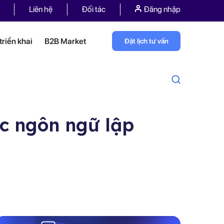
Liên hệ
Đối tác
Đăng nhập
riển khai
B2B Market
Đặt lịch tư vấn
ọc ngôn ngữ lập