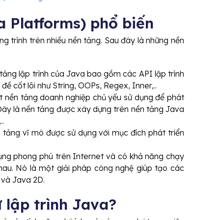
a Platforms) phổ biến
g trình trên nhiều nền tảng. Sau đây là những nền
 tảng lập trình của Java bao gồm các API lập trình
ủ đề cốt lõi như String, OOPs, Regex, Inner,..
t nền tảng doanh nghiệp chủ yếu sử dụng để phát
Đây là nền tảng được xây dựng trên nền tảng Java
..
 tảng vĩ mô được sử dụng với mục đích phát triển
ụng phong phú trên Internet và có khả năng chạy
nhau. Nó là một giải pháp công nghệ giúp tạo các
 và Java 2D.
 lập trình Java?