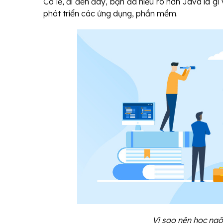
Có lẽ, đi đến đây, bạn đã hiểu rõ hơn Java là gì 
phát triển các ứng dụng, phần mềm.
Vì sao nên học ngô