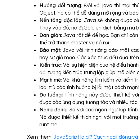
Hướng đối tượng:
Đối với java thì mọi t
Object, nó có thể dễ dàng mở rộng và bảo t
Nền tảng độc lập
: Java sẽ không được bi
Thay vào đó, nó được biên dịch bằng mã by
Đơn giản:
Java rất dễ để học. Bạn chỉ cần
thể trở thành master về nó rồi.
Bảo mật:
Java với tính năng bảo mật cao
hay sự giả mạo. Các xác thực đều dựa trê
Kiến trúc
: Với sự hiện diện của hệ điều hàn
đối tượng kiến trúc trung lập giúp mã biên d
Mạnh mẽ:
Với khả năng tìm kiếm và kiểm tra
loại trừ các tình huống bị lỗi một cách mạ
Đa luồng:
Tính năng này được thiết kế vớ
được các ứng dụng tương tác và nhiều tác 
Năng động
: So với các ngôn ngữ lập trìn
Nó được thiết kế thích nghi với môi trường
runtime.
Xem thêm:
JavaScript là gì? Cách hoạt động và l