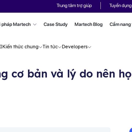
Trung tâm trợ giúp
Tuyển dụng
i pháp Martech
Case Study
Martech Blog
Cẩm nang t
I
Kiến thức chung
Tin tức
Developers
ng cơ bản và lý do nên h