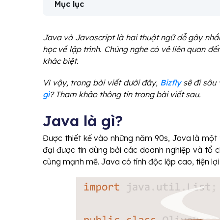
Mục lục
Java và Javascript là hai thuật ngữ dễ gây nhầ
học về lập trình. Chúng nghe có vẻ liên quan đến
khác biệt.
Vì vậy, trong bài viết dưới đây,
Bizfly
sẽ đi sâu 
gì
? Tham khảo thông tin trong bài viết sau.
Java là gì?
Được thiết kế vào những năm 90s, Java là một
đại được tin dùng bởi các doanh nghiệp và tổ 
cùng mạnh mẽ. Java có tính độc lập cao, tiện lợ