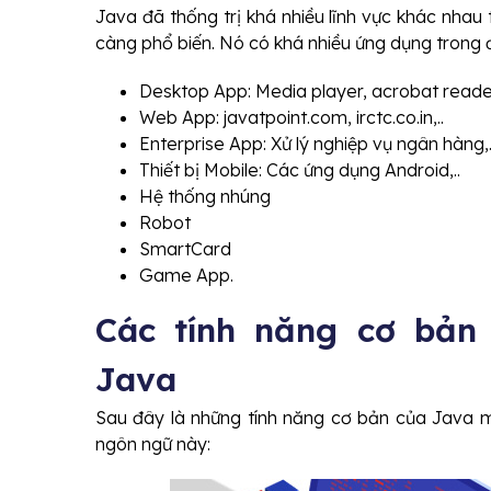
Java đã thống trị khá nhiều lĩnh vực khác nha
càng phổ biến. Nó có khá nhiều ứng dụng trong đ
Desktop App: Media player, acrobat reader, 
Web App: javatpoint.com, irctc.co.in,..
Enterprise App: Xử lý nghiệp vụ ngân hàng,.
Thiết bị Mobile: Các ứng dụng Android,..
Hệ thống nhúng
Robot
SmartCard
Game App.
Các tính năng cơ bản 
Java
Sau đây là những tính năng cơ bản của Java m
ngôn ngữ này: