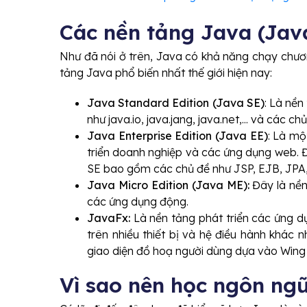
Các nền tảng Java (Jav
Như đã nói ở trên, Java có khả năng chạy chươn
tảng Java phổ biến nhất thế giới hiện nay:
Java Standard Edition (Java SE)
: Là nền
như java.io, java.jang, java.net,... và các ch
Java Enterprise Edition (Java EE)
: Là mộ
triển doanh nghiệp và các ứng dụng web. 
SE bao gồm các chủ đề như JSP, EJB, JPA,
Java Micro Edition (Java ME):
Đây là nền
các ứng dụng động.
JavaFx:
Là nền tảng phát triển các ứng d
trên nhiều thiết bị và hệ điều hành khác 
giao diện đồ hoạ người dùng dựa vào Wing
Vì sao nên học ngôn ngữ