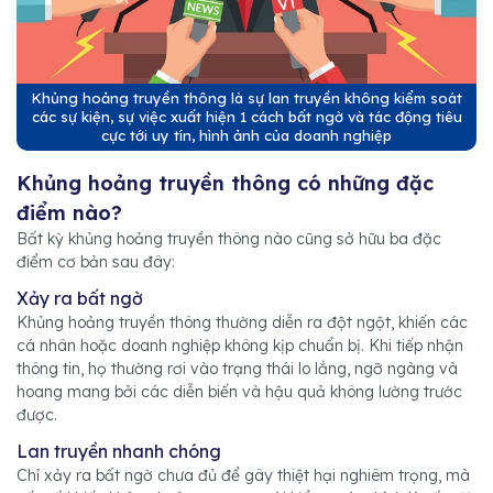
Khủng hoảng truyền thông là sự lan truyền không kiểm soát
các sự kiện, sự việc xuất hiện 1 cách bất ngờ và tác động tiêu
cực tới uy tín, hình ảnh của doanh nghiệp
Khủng hoảng truyền thông có những đặc
điểm nào?
Bất kỳ khủng hoảng truyền thông nào cũng sở hữu ba đặc
điểm cơ bản sau đây:
Xảy ra bất ngờ
Khủng hoảng truyền thông thường diễn ra đột ngột, khiến các
cá nhân hoặc doanh nghiệp không kịp chuẩn bị. Khi tiếp nhận
thông tin, họ thường rơi vào trạng thái lo lắng, ngỡ ngàng và
hoang mang bởi các diễn biến và hậu quả không lường trước
được.
Lan truyền nhanh chóng
Chỉ xảy ra bất ngờ chưa đủ để gây thiệt hại nghiêm trọng, mà