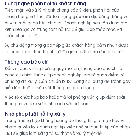
Lắng nghe phản hồi từ khách hàng
Tiếp nhận và xử lý nhanh chóng các ý kiến, phản hồi của
khách hàng với thái độ tôn trọng giúp làm dịu căng thẳng và
duy trì mối quan hệ tích cực. Doanh nghiệp nên tận dụng mọi
kênh liên lạc và trung tâm hỗ trợ để giải đáp thắc mắc và
khắc phục sự cố.
Sự chủ động trong giao tiếp giúp khách hàng cảm nhận được
sự quan tâm chân thành, từ đó giảm bớt phản ứng tiêu cực.
Thông cáo báo chí
Đối với các khủng hoảng quy mô lớn, thông cáo báo chí là
công cụ chính thức giúp doanh nghiệp làm rõ quan điểm và
phương án xử lý. Cần chuẩn bị kỹ lưỡng nội dung để tránh gây
hiểu lầm hoặc thiếu sót thông tin quan trọng.
Việc tổ chức họp báo hoặc trả lời phỏng vấn giúp kiểm soát
thông tin và tạo sự minh bạch với dư luận.
Nhờ pháp luật hỗ trợ xử lý
Trong trường hợp khủng hoảng do thông tin giả mạo hay vi
phạm quyền lợi doanh nghiệp, việc nhờ sự can thiệp của pháp
luật sẽ giúp làm sáng tỏ sự thật và xử lý triệt để.