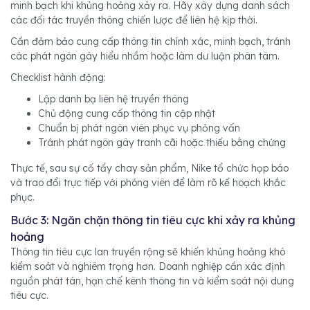
minh bạch khi khủng hoảng xảy ra. Hãy xây dựng danh sách
các đối tác truyền thông chiến lược để liên hệ kịp thời.
Cần đảm bảo cung cấp thông tin chính xác, minh bạch, tránh
các phát ngôn gây hiểu nhầm hoặc làm dư luận phân tâm.
Checklist hành động:
Lập danh bạ liên hệ truyền thông
Chủ động cung cấp thông tin cập nhật
Chuẩn bị phát ngôn viên phục vụ phỏng vấn
Tránh phát ngôn gây tranh cãi hoặc thiếu bằng chứng
Thực tế, sau sự cố tẩy chay sản phẩm, Nike tổ chức họp báo
và trao đổi trực tiếp với phóng viên để làm rõ kế hoạch khắc
phục.
Bước 3: Ngăn chặn thông tin tiêu cực khi xảy ra khủng
hoảng
Thông tin tiêu cực lan truyền rộng sẽ khiến khủng hoảng khó
kiểm soát và nghiêm trọng hơn. Doanh nghiệp cần xác định
nguồn phát tán, hạn chế kênh thông tin và kiểm soát nội dung
tiêu cực.