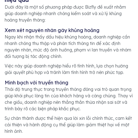
Dưới đây là một số phương pháp được Bizfly đề xuất nhằm
giúp doanh nghiệp nhanh chóng kiểm soát và xử lý khủng
hoảng truyền thông:
Xem xét nguyên nhân gây khủng hoảng
Ngay khi nhận thấy dấu hiệu khủng hoảng, doanh nghiệp cần
nhanh chóng thu thập và phân tích thông tin để xác định
nguyên nhân, mức độ ảnh hưởng, phạm vi lan truyền và nhóm
đối tượng bị tác động chính.
Việc này giúp doanh nghiệp hiểu rõ tình hình, lựa chọn hướng
giải quyết phù hợp và tránh làm tình hình trở nên phức tạp.
Minh bạch với truyền thông
Thái độ trung thực trong truyền thông đóng vai trò quan trọng
giúp khôi phục lòng tin của khách hàng và công chúng. Thay vì
che giấu, doanh nghiệp nên thẳng thắn thừa nhận sai sót và
trình bày rõ các biện pháp khắc phục.
Sự chân thành được thể hiện qua lời xin lỗi chính thức, cam kết
cải thiện và hành động cụ thể giúp làm giảm thiệt hại về mặt
hình ảnh.