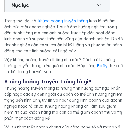
Mục lục
Trong thời đại số,
khủng hoảng truyền thông
luôn là nỗi ám
ảnh của mỗi doanh nghiệp. Bởi nó ảnh hưởng nghiêm trọng
đến danh tiếng mà còn ảnh hưởng trực tiếp đến hoạt động
kinh doanh và sự phát triển bền vững của doanh nghiệp. Do đó,
doanh nghiệp cần có sự chuẩn bị kỹ lưỡng và phương án hành
động cho các tình huống bất ngờ này.
Vậy khủng hoảng truyền thông như nào? Cách xử lý khủng
hoảng truyền thông hiệu quả như nào. Hãy cùng
Bizfly
theo dõi
chi tiết trong bài viết sau:
Khủng hoảng truyền thông là gì?
Khủng hoảng truyền thông là những tình huống bất ngờ, khẩn
cấp hoặc các sự kiện ngoài dự đoán có thể ảnh hưởng nghiêm
trọng đến hình ảnh, uy tín và hoạt động kinh doanh của doanh
nghiệp hoặc tổ chức. Khủng hoảng không chỉ làm suy giảm
niềm tin của khách hàng mà còn có thể giảm doanh thu và thị
phần một cách đáng kể.
Với sự phát triển nhanh chóng của công nghệ số và mạng xã