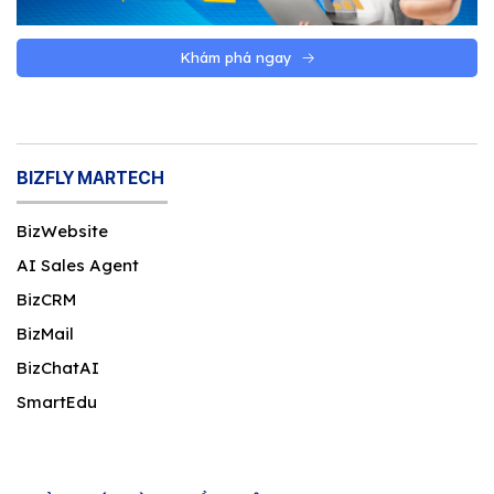
Khám phá ngay
BIZFLY MARTECH
BizWebsite
AI Sales Agent
BizCRM
BizMail
BizChatAI
SmartEdu