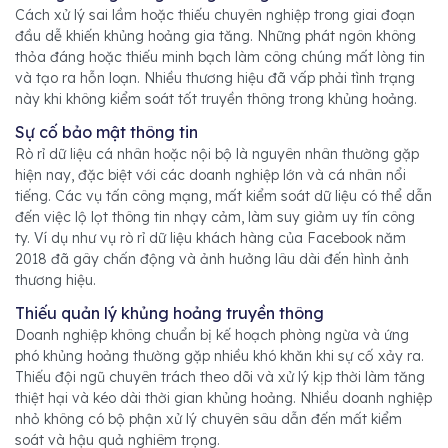
Cách xử lý sai lầm hoặc thiếu chuyên nghiệp trong giai đoạn
đầu dễ khiến khủng hoảng gia tăng. Những phát ngôn không
thỏa đáng hoặc thiếu minh bạch làm công chúng mất lòng tin
và tạo ra hỗn loạn. Nhiều thương hiệu đã vấp phải tình trạng
này khi không kiểm soát tốt truyền thông trong khủng hoảng.
Sự cố bảo mật thông tin
Rò rỉ dữ liệu cá nhân hoặc nội bộ là nguyên nhân thường gặp
hiện nay, đặc biệt với các doanh nghiệp lớn và cá nhân nổi
tiếng. Các vụ tấn công mạng, mất kiểm soát dữ liệu có thể dẫn
đến việc lộ lọt thông tin nhạy cảm, làm suy giảm uy tín công
ty. Ví dụ như vụ rò rỉ dữ liệu khách hàng của Facebook năm
2018 đã gây chấn động và ảnh hưởng lâu dài đến hình ảnh
thương hiệu.
Thiếu quản lý khủng hoảng truyền thông
Doanh nghiệp không chuẩn bị kế hoạch phòng ngừa và ứng
phó khủng hoảng thường gặp nhiều khó khăn khi sự cố xảy ra.
Thiếu đội ngũ chuyên trách theo dõi và xử lý kịp thời làm tăng
thiệt hại và kéo dài thời gian khủng hoảng. Nhiều doanh nghiệp
nhỏ không có bộ phận xử lý chuyên sâu dẫn đến mất kiểm
soát và hậu quả nghiêm trọng.