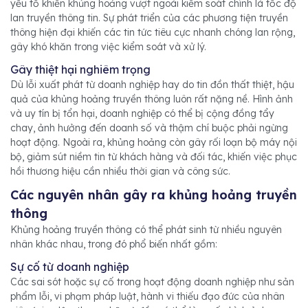
yếu tố khiến khủng hoảng vượt ngoài kiểm soát chính là tốc độ
lan truyền thông tin. Sự phát triển của các phương tiện truyền
thông hiện đại khiến các tin tức tiêu cực nhanh chóng lan rộng,
gây khó khăn trong việc kiểm soát và xử lý.
Gây thiệt hại nghiêm trọng
Dù lỗi xuất phát từ doanh nghiệp hay do tin đồn thất thiệt, hậu
quả của khủng hoảng truyền thông luôn rất nặng nề. Hình ảnh
và uy tín bị tổn hại, doanh nghiệp có thể bị cộng đồng tẩy
chay, ảnh hưởng đến doanh số và thậm chí buộc phải ngừng
hoạt động. Ngoài ra, khủng hoảng còn gây rối loạn bộ máy nội
bộ, giảm sút niềm tin từ khách hàng và đối tác, khiến việc phục
hồi thương hiệu cần nhiều thời gian và công sức.
Các nguyên nhân gây ra khủng hoảng truyền
thông
Khủng hoảng truyền thông có thể phát sinh từ nhiều nguyên
nhân khác nhau, trong đó phổ biến nhất gồm:
Sự cố từ doanh nghiệp
Các sai sót hoặc sự cố trong hoạt động doanh nghiệp như sản
phẩm lỗi, vi phạm pháp luật, hành vi thiếu đạo đức của nhân