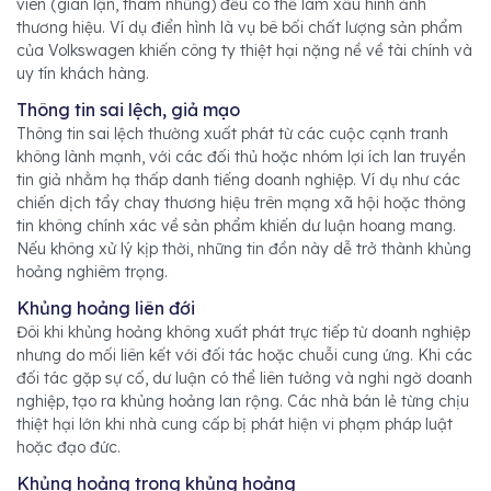
viên (gian lận, tham nhũng) đều có thể làm xấu hình ảnh
thương hiệu. Ví dụ điển hình là vụ bê bối chất lượng sản phẩm
của Volkswagen khiến công ty thiệt hại nặng nề về tài chính và
uy tín khách hàng.
Thông tin sai lệch, giả mạo
Thông tin sai lệch thường xuất phát từ các cuộc cạnh tranh
không lành mạnh, với các đối thủ hoặc nhóm lợi ích lan truyền
tin giả nhằm hạ thấp danh tiếng doanh nghiệp. Ví dụ như các
chiến dịch tẩy chay thương hiệu trên mạng xã hội hoặc thông
tin không chính xác về sản phẩm khiến dư luận hoang mang.
Nếu không xử lý kịp thời, những tin đồn này dễ trở thành khủng
hoảng nghiêm trọng.
Khủng hoảng liên đới
Đôi khi khủng hoảng không xuất phát trực tiếp từ doanh nghiệp
nhưng do mối liên kết với đối tác hoặc chuỗi cung ứng. Khi các
đối tác gặp sự cố, dư luận có thể liên tưởng và nghi ngờ doanh
nghiệp, tạo ra khủng hoảng lan rộng. Các nhà bán lẻ từng chịu
thiệt hại lớn khi nhà cung cấp bị phát hiện vi phạm pháp luật
hoặc đạo đức.
Khủng hoảng trong khủng hoảng