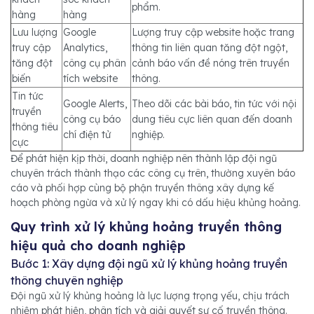
phẩm.
hàng
hàng
Lưu lượng
Google
Lượng truy cập website hoặc trang
truy cập
Analytics,
thông tin liên quan tăng đột ngột,
tăng đột
công cụ phân
cảnh báo vấn đề nóng trên truyền
biến
tích website
thông.
Tin tức
Google Alerts,
Theo dõi các bài báo, tin tức với nội
truyền
công cụ báo
dung tiêu cực liên quan đến doanh
thông tiêu
chí điện tử
nghiệp.
cực
Để phát hiện kịp thời, doanh nghiệp nên thành lập đội ngũ
chuyên trách thành thạo các công cụ trên, thường xuyên báo
cáo và phối hợp cùng bộ phận truyền thông xây dựng kế
hoạch phòng ngừa và xử lý ngay khi có dấu hiệu khủng hoảng.
Quy trình xử lý khủng hoảng truyền thông
hiệu quả cho doanh nghiệp
Bước 1: Xây dựng đội ngũ xử lý khủng hoảng truyền
thông chuyên nghiệp
Đội ngũ xử lý khủng hoảng là lực lượng trọng yếu, chịu trách
nhiệm phát hiện, phân tích và giải quyết sự cố truyền thông.