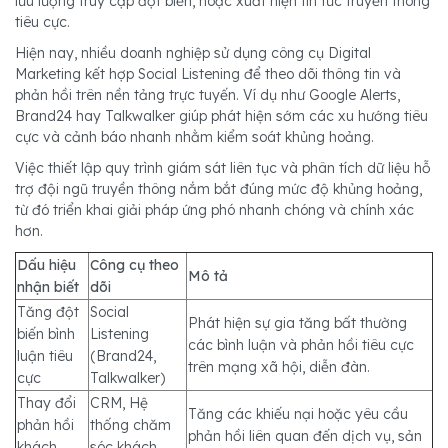
lưu lượng truy cập đột biến, hoặc xuất hiện tin tức truyền thông
tiêu cực.
Hiện nay, nhiều doanh nghiệp sử dụng công cụ Digital
Marketing kết hợp Social Listening để theo dõi thông tin và
phản hồi trên nền tảng trực tuyến. Ví dụ như Google Alerts,
Brand24 hay Talkwalker giúp phát hiện sớm các xu hướng tiêu
cực và cảnh báo nhanh nhằm kiểm soát khủng hoảng.
Việc thiết lập quy trình giám sát liên tục và phân tích dữ liệu hỗ
trợ đội ngũ truyền thông nắm bắt đúng mức độ khủng hoảng,
từ đó triển khai giải pháp ứng phó nhanh chóng và chính xác
hơn.
Dấu hiệu
Công cụ theo
Mô tả
nhận biết
dõi
Tăng đột
Social
Phát hiện sự gia tăng bất thường
biến bình
Listening
các bình luận và phản hồi tiêu cực
luận tiêu
(Brand24,
trên mạng xã hội, diễn đàn.
cực
Talkwalker)
Thay đổi
CRM, Hệ
Tăng các khiếu nại hoặc yêu cầu
phản hồi
thống chăm
phản hồi liên quan đến dịch vụ, sản
khách
sóc khách