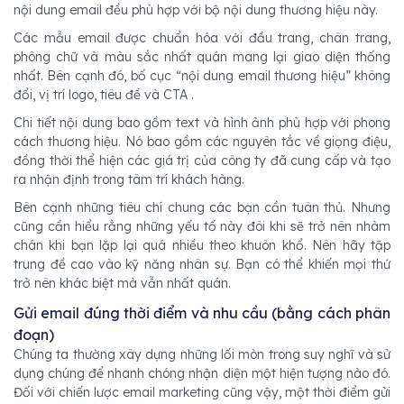
nội dung email đều phù hợp với bộ nội dung thương hiệu này.
Các mẫu email được chuẩn hóa với đầu trang, chân trang,
phông chữ và màu sắc nhất quán mang lại giao diện thống
nhất. Bên cạnh đó, bố cục “nội dung email thương hiệu” không
đổi, vị trí logo, tiêu đề và CTA .
Chi tiết nội dung bao gồm text và hình ảnh phù hợp với phong
cách thương hiệu. Nó bao gồm các nguyên tắc về giọng điệu,
đồng thời thể hiện các giá trị của công ty đã cung cấp và tạo
ra nhận định trong tâm trí khách hàng.
Bên cạnh những tiêu chí chung các bạn cần tuân thủ. Nhưng
cũng cần hiểu rằng những yếu tố này đôi khi sẽ trở nên nhàm
chán khi bạn lặp lại quá nhiều theo khuôn khổ. Nên hãy tập
trung đề cao vào kỹ năng nhân sự. Bạn có thể khiến mọi thứ
trở nên khác biệt mà vẫn nhất quán.
Gửi email đúng thời điểm và nhu cầu (bằng cách phân
đoạn)
Chúng ta thường xây dựng những lối mòn trong suy nghĩ và sử
dụng chúng để nhanh chóng nhận diện một hiện tượng nào đó.
Đối với chiến lược email marketing cũng vậy, một thời điểm gửi