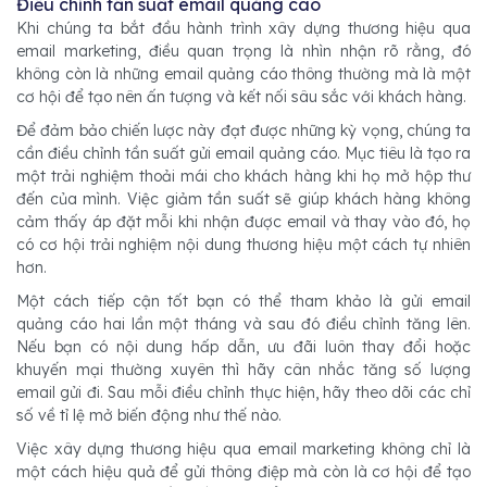
Điều chỉnh tần suất email quảng cáo
Khi chúng ta bắt đầu hành trình xây dựng thương hiệu qua
email marketing, điều quan trọng là nhìn nhận rõ rằng, đó
không còn là những email quảng cáo thông thường mà là một
cơ hội để tạo nên ấn tượng và kết nối sâu sắc với khách hàng.
Để đảm bảo chiến lược này đạt được những kỳ vọng, chúng ta
cần điều chỉnh tần suất gửi email quảng cáo. Mục tiêu là tạo ra
một trải nghiệm thoải mái cho khách hàng khi họ mở hộp thư
đến của mình. Việc giảm tần suất sẽ giúp khách hàng không
cảm thấy áp đặt mỗi khi nhận được email và thay vào đó, họ
có cơ hội trải nghiệm nội dung thương hiệu một cách tự nhiên
hơn.
Một cách tiếp cận tốt bạn có thể tham khảo là gửi email
quảng cáo hai lần một tháng và sau đó điều chỉnh tăng lên.
Nếu bạn có nội dung hấp dẫn, ưu đãi luôn thay đổi hoặc
khuyến mại thường xuyên thì hãy cân nhắc tăng số lượng
email gửi đi. Sau mỗi điều chỉnh thực hiện, hãy theo dõi các chỉ
số về tỉ lệ mở biến động như thế nào.
Việc xây dựng thương hiệu qua email marketing không chỉ là
một cách hiệu quả để gửi thông điệp mà còn là cơ hội để tạo