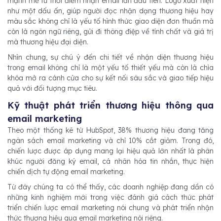
mạnh mẽ từ thời điểm nhận email lần đầu tiên. Logo xuất hiện
như một dấu ấn, giúp người đọc nhận dạng thương hiệu hay
màu sắc không chỉ là yếu tố hình thức giao diện đơn thuần mà
còn là ngôn ngữ riêng, gửi đi thông điệp về tính chất và giá trị
mà thương hiệu đại diện.
Nhìn chung, sự chú ý đến chi tiết về nhận diện thương hiệu
trong email không chỉ là một yếu tố thiết yếu mà còn là chìa
khóa mở ra cánh cửa cho sự kết nối sâu sắc và giao tiếp hiệu
quả với đối tượng mục tiêu.
Kỹ thuật phát triển thương hiệu thông qua
email marketing
Theo một thống kê từ HubSpot, 38% thương hiệu đang tăng
ngân sách email marketing và chỉ 10% cắt giảm. Trong đó,
chiến lược được áp dụng mang lại hiệu quả lớn nhất là phân
khúc người đăng ký email, cá nhân hóa tin nhắn, thực hiện
chiến dịch tự động email marketing.
Từ đây chúng ta có thể thấy, các doanh nghiệp đang dần có
những kinh nghiệm mới trong việc đánh giá cách thức phát
triển chiến lược email marketing nói chung và phát triển nhận
thức thương hiệu qua email marketing nói riêng.