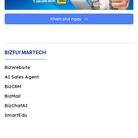
Khám phá ngay
BIZFLY MARTECH
BizWebsite
AI Sales Agent
BizCRM
BizMail
BizChatAI
SmartEdu