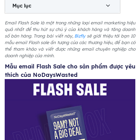
Mục lục
Email Flash Sale là một trong những loại email marketing hiệu
quả nhất để thu hút sự chú ý của khách hàng và tăng doanh
số bán hàng. Trong bài viết này,
Bizfly
sẽ giới thiệu tới bạn 10
mẫu email Flash sale ấn tượng của các thương hiệu, để bạn có
thể tham khảo và viết được những email chuyên nghiệp cho
doanh nghiệp của mình.
Mẫu email Flash Sale cho sản phẩm được yêu
thích của NoDaysWasted