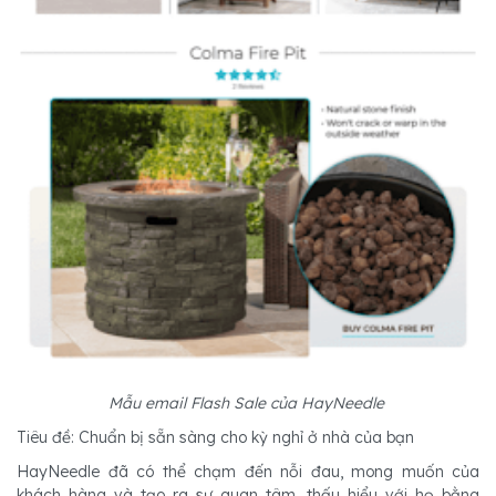
Mẫu email Flash Sale của HayNeedle
Tiêu đề: Chuẩn bị sẵn sàng cho kỳ nghỉ ở nhà của bạn
HayNeedle đã có thể chạm đến nỗi đau, mong muốn của
khách hàng và tạo ra sự quan tâm, thấu hiểu với họ bằng