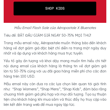
Mẫu Email Flash Sale của Aéropostale X Bluenotes
Tiêu đề: BẮT ĐẦU GIẢM GIÁ NGAY 50-75% MỌI THỨ!
Trong mẫu email này, Aéropostale muốn thông báo đến khách
hàng về đợt giảm giá đặc biệt chỉ diễn ra trong một ngày duy
nhất và áp dụng với khách hàng mua trực tuyến.
Yếu tố gây ấn tượng và khơi dậy mong muốn tìm hiểu chi tiết
nội dung email của khách hàng là thông tin về đợt giảm giá
lớn từ 50-75% cùng với ưu đãi giao hàng miễn phí cho các đơn
hàng trên 100 USD.
Mẫu email này còn đưa ra các lựa chọn liên quan tới giới tính
như: “Shop Womens”, “Shop Mens”, “Shop Kids”, đảm bảo rằng
chương trình giảm giá phù hợp với mọi đối tượng. Tạo sự thuận
tiện cho khách hàng khi mua sắm và thúc đẩy họ truy cập vào
liên kết đến trang web để mua ngay lập tức.