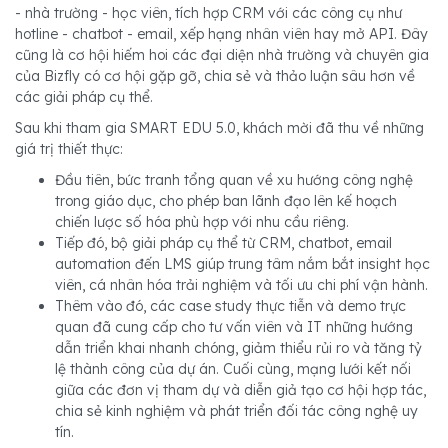
- nhà trường - học viên, tích hợp CRM với các công cụ như
hotline - chatbot - email, xếp hạng nhân viên hay mở API. Đây
cũng là cơ hội hiếm hoi các đại diện nhà trường và chuyên gia
của Bizfly có cơ hội gặp gỡ, chia sẻ và thảo luận sâu hơn về
các giải pháp cụ thể.
Sau khi tham gia SMART EDU 5.0, khách mời đã thu về những
giá trị thiết thực:
Đầu tiên, bức tranh tổng quan về xu hướng công nghệ
trong giáo dục, cho phép ban lãnh đạo lên kế hoạch
chiến lược số hóa phù hợp với nhu cầu riêng.
Tiếp đó, bộ giải pháp cụ thể từ CRM, chatbot, email
automation đến LMS giúp trung tâm nắm bắt insight học
viên, cá nhân hóa trải nghiệm và tối ưu chi phí vận hành.
Thêm vào đó, các case study thực tiễn và demo trực
quan đã cung cấp cho tư vấn viên và IT những hướng
dẫn triển khai nhanh chóng, giảm thiểu rủi ro và tăng tỷ
lệ thành công của dự án. Cuối cùng, mạng lưới kết nối
giữa các đơn vị tham dự và diễn giả tạo cơ hội hợp tác,
chia sẻ kinh nghiệm và phát triển đối tác công nghệ uy
tín.