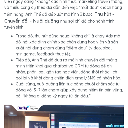
viên ngày càng “kháng” các hình thức marketing truyền thống,
và thiếu công cụ theo dõi dẫn đến việc “mất dấu” khách hàng
Thu hút -
tiềm năng. Anh Thế đã đề xuất mô hình 3 bước
:
Chuyển đổi - Nuôi dưỡng
như sợi chỉ đỏ cho hành trình
tuyển sinh.
Trong đó, thu hút đúng người không chỉ là chạy Ads mà
đòi hỏi xác định chính xác chân dung học viên và sản
xuất nội dung chạm đúng “điểm đau” (video, blog,
minigame, feedback thực tế).
Tiếp đó, Anh Thế đã đưa ra mô hình chuyển đổi thông
minh triển khai qua chatbot và CRM tự động để ghi
nhận, phân loại, gắn tag học viên, đồng thời nhắc lịch
gọi lại và khởi động chiến dịch email/SMS cá nhân hóa.
Cuối cùng, nuôi dưỡng liên tục bằng chuỗi chăm sóc tự
động với 5–7 lần chạm giúp xây dựng niềm tin bền vững,
bởi “không ai đăng ký ngay từ lần đầu.”