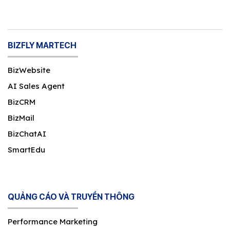
BIZFLY MARTECH
BizWebsite
AI Sales Agent
BizCRM
BizMail
BizChatAI
SmartEdu
QUẢNG CÁO VÀ TRUYỀN THÔNG
Performance Marketing