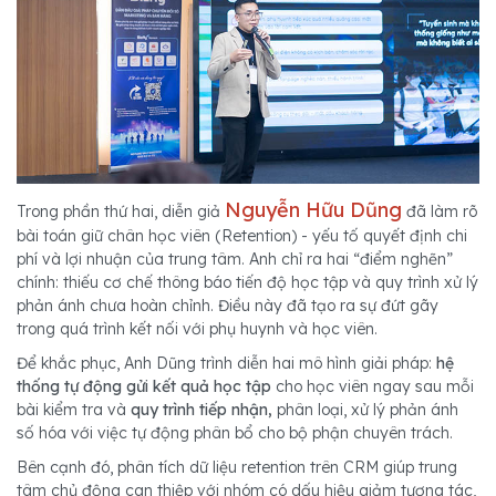
Nguyễn Hữu Dũng
Trong phần thứ hai, diễn giả
đã làm rõ
bài toán giữ chân học viên (Retention) - yếu tố quyết định chi
phí và lợi nhuận của trung tâm. Anh chỉ ra hai “điểm nghẽn”
chính: thiếu cơ chế thông báo tiến độ học tập và quy trình xử lý
phản ánh chưa hoàn chỉnh. Điều này đã tạo ra sự đứt gãy
trong quá trình kết nối với phụ huynh và học viên.
Để khắc phục, Anh Dũng trình diễn hai mô hình giải pháp:
hệ
thống tự động gửi kết quả học tập
cho học viên ngay sau mỗi
bài kiểm tra và
quy trình tiếp nhận,
phân loại, xử lý phản ánh
số hóa với việc tự động phân bổ cho bộ phận chuyên trách.
Bên cạnh đó, phân tích dữ liệu retention trên CRM giúp trung
tâm chủ động can thiệp với nhóm có dấu hiệu giảm tương tác,