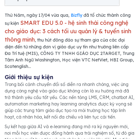
Thứ Năm, ngày 17/04 vừa qua,
Bizfly
đã tổ chức thành công
SMART EDU 5.0 - hệ sinh thái công nghệ
sự kiện
cho giáo dục: 3 cách tối ưu quản lý & tuyển sinh
thông minh
, thu hút đông đảo sự tham gia của các đại
diện đến từ những đơn vị giáo dục uy tín như trường liên cấp
Đa Trí tuệ (MIS), CÔNG TY TNHH GIÁO DỤC 2TARGET, Trung
Tâm Anh Ngữ Washington, Học viện VTC NetViet, HBI Group,
Scotenglish…
Giới thiệu sự kiện
Trong bối cảnh chuyển đổi số diễn ra nhanh chóng, việc ứng
dụng công nghệ vào giáo dục không còn là xu hướng mà đã
trở thành yêu cầu tất yếu. Các nền tảng LMS, CRM, chatbot AI,
automation marketing hay learning analytics được kỳ vọng sẽ
giúp các trung tâm giáo dục tạo ra môi trường học tập linh
hoạt, cá nhân hóa, kết nối đa chiều và liên tục cải tiến.
Sự kết hợp giữa AI và e‑learning đang mở ra kỷ nguyên mới,
nơi mỗi học viên được đồng hành qua trải nghiệm số, từ đó gia