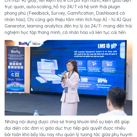
chỉ mất 90 giây, tiết kiệm 60% chi phí vận hành, kèm giao diện
trực quan, auto‑scaling, hỗ trợ 24/7 và hệ sinh thái plugin
phong phú (Feedback, Survey, Gamification, Dashboard cá
nhân hóa). Chị cũng giới thiệu tầm nhìn tích hợp AI - từ AI Quiz
Generator, learning analytics đến trợ lý ảo 24/7- mang đến trải
nghiệm học tập thông minh, cá nhân hóa và liên tục cải tiến.
Những nội dung được chia sẻ trong khuôn khổ sự kiện đã giúp
đại diện các đơn vị giáo dục trực tiếp giải quyết được nhiều
bài toán khó bấy lâu nay như quản lý tương tác giữa phụ huynh