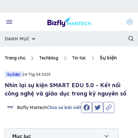
Về trang chủ Bizfly
DANH MỤC
Sự kiện
Trang chủ
Techblog
Tin tức
Sự kiện
24 Thg 04 2025
Nhìn lại sự kiện SMART EDU 5.0 - Kết nối
công nghệ và giáo dục trong kỷ nguyên số
Bizfly Martech
Chia sẻ bài viết
Mục lục