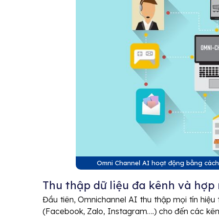
Omni Channel AI hoạt động bằng cách 
Thu thập dữ liệu đa kênh và hợp
Đầu tiên, Omnichannel AI thu thập mọi tín hiệ
(Facebook, Zalo, Instagram….) cho đến các kênh 