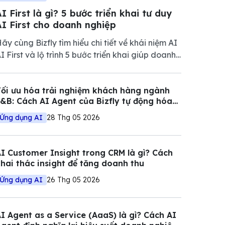
I First là gì? 5 bước triển khai tư duy
AI First cho doanh nghiệp
ãy cùng Bizfly tìm hiểu chi tiết về khái niệm AI
I First và lộ trình 5 bước triển khai giúp doanh
ghiệp tối ưu vận hành, giảm chi phí và nâng
ao năng lực cạnh tranh trong thị trường đầy
ối ưu hóa trải nghiệm khách hàng ngành
iến động.
&B: Cách AI Agent của Bizfly tự động hóa
uy trình đặt bàn và tư vấn
Ứng dụng AI
28 Thg 05 2026
I Customer Insight trong CRM là gì? Cách
hai thác insight để tăng doanh thu
Ứng dụng AI
26 Thg 05 2026
I Agent as a Service (AaaS) là gì? Cách AI