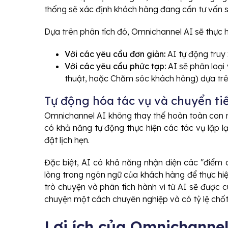
thống sẽ xác định khách hàng đang cần tư vấn s
Dựa trên phân tích đó, Omnichannel AI sẽ thực h
Với các yêu cầu đơn giản:
AI tự động truy x
Với các yêu cầu phức tạp:
AI sẽ phân loại
thuật, hoặc Chăm sóc khách hàng) dựa trên
Tự động hóa tác vụ và chuyển ti
Omnichannel AI không thay thế hoàn toàn con ng
có khả năng tự động thực hiện các tác vụ lặp lại
đặt lịch hẹn.
Đặc biệt, AI có khả năng nhận diện các "điểm
lòng trong ngôn ngữ của khách hàng để thực hiện
trò chuyện và phân tích hành vi từ AI sẽ được c
chuyện một cách chuyên nghiệp và có tỷ lệ chốt
Lợi ích của Omnichannel