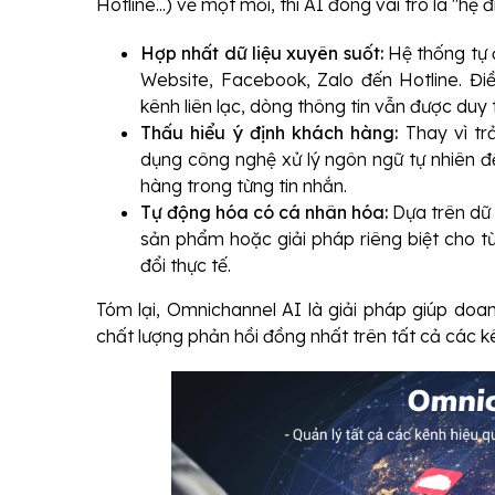
Hotline...) về một mối, thì AI đóng vai trò là "h
Hợp nhất dữ liệu xuyên suốt:
Hệ thống tự 
Website, Facebook, Zalo đến Hotline. Đ
kênh liên lạc, dòng thông tin vẫn được duy t
Thấu hiểu ý định khách hàng:
Thay vì tr
dụng công nghệ xử lý ngôn ngữ tự nhiên 
hàng trong từng tin nhắn.
Tự động hóa có cá nhân hóa:
Dựa trên dữ 
sản phẩm hoặc giải pháp riêng biệt cho từ
đổi thực tế.
Tóm lại, Omnichannel AI là giải pháp giúp doan
chất lượng phản hồi đồng nhất trên tất cả các 