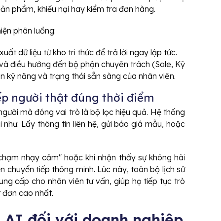
ản phẩm, khiếu nại hay kiểm tra đơn hàng.
iện phân luồng:
uất dữ liệu từ kho tri thức để trả lời ngay lập tức.
 và điều hướng đến bộ phận chuyên trách (Sale, Kỹ
 kỹ năng và trạng thái sẵn sàng của nhân viên.
ếp người thật đúng thời điểm
ười mà đóng vai trò là bộ lọc hiệu quả. Hệ thống
 như: Lấy thông tin liên hệ, gửi báo giá mẫu, hoặc
 chạm nhạy cảm" hoặc khi nhận thấy sự không hài
 chuyển tiếp thông minh. Lúc này, toàn bộ lịch sử
ung cấp cho nhân viên tư vấn, giúp họ tiếp tục trò
 đơn cao nhất.
 AI đối với doanh nghiệp