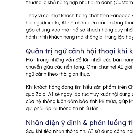
thường là khả năng hợp nhất định danh (Custome
Thay vì coi một khách hàng chat trên Fanpage v
hai người xa lạ, AI sẽ nhận diện các trường thôn
gộp chung vào một hồ sơ khách hàng duy nhất
hành trình khách hàng mà không bị trùng lặp hay 
Quản trị ngữ cảnh hội thoại khi 
Một trong những vấn đề lớn nhất của bán hàng
chuyển giữa các nền tảng. Omnichannel AI giải 
ngữ cảnh theo thời gian thực.
Khi khách hàng đang tìm hiểu sản phẩm trên C
qua Zalo, AI sẽ ngay lập tức truy xuất nội dung đ
của hệ thống luôn đảm bảo tính kế thừa, giúp 
giờ phải lặp lại thông tin nhiều lần.
Nhận diện ý định & phân luồng 
Sau khi tiếp nhận thông tin, AI sử dụng công ng