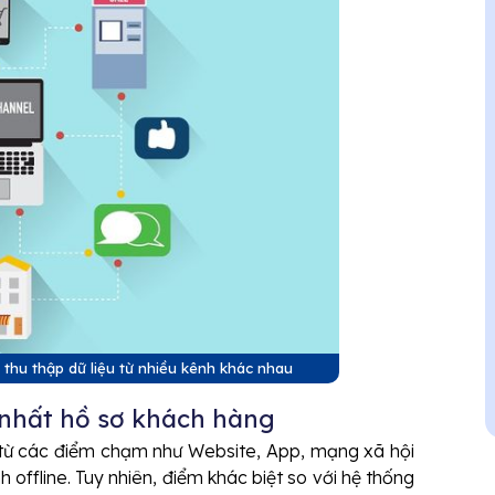
thu thập dữ liệu từ nhiều kênh khác nhau
 nhất hồ sơ khách hàng
u từ các điểm chạm như Website, App, mạng xã hội
offline. Tuy nhiên, điểm khác biệt so với hệ thống