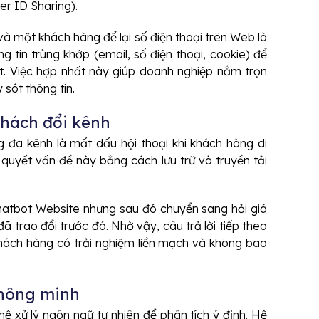
r ID Sharing).
à một khách hàng để lại số điện thoại trên Web là
g tin trùng khớp (email, số điện thoại, cookie) để
. Việc hợp nhất này giúp doanh nghiệp nắm trọn
sót thông tin.
khách đổi kênh
 đa kênh là mất dấu hội thoại khi khách hàng di
quyết vấn đề này bằng cách lưu trữ và truyền tải
hatbot Website nhưng sau đó chuyển sang hỏi giá
ã trao đổi trước đó. Nhờ vậy, câu trả lời tiếp theo
khách hàng có trải nghiệm liền mạch và không bao
thông minh
hệ xử lý ngôn ngữ tự nhiên để phân tích ý định. Hệ