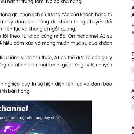
ệ điều hành" trung tâm. Nó có khả năng:
A
động ghi nhận lịch sử tương tác của khách hàng từ
iều này đảm bảo rằng dù khách hàng chuyển đổi
H
rì liên tục và không bị ngắt quãng.
A
ả lời theo từ khóa cứng nhắc, Omnichannel AI sử
n
để hiểu cảm xúc và mong muốn thực sự của khách
c
T
b
liệu hành vi đã thu thập, AI có thể đưa ra các gợi ý
F
ng cá nhân trên mọi kênh, giúp tăng tỷ lệ chuyển
q
h nghiệp duy trì sự hiện diện liên tục và đảm bảo
A
kênh bán hàng.
k
A