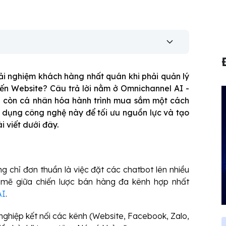
rải nghiệm khách hàng nhất quán khi phải quản lý
ến Website? Câu trả lời nằm ở Omnichannel AI -
à còn cá nhân hóa hành trình mua sắm một cách
 dụng công nghệ này để tối ưu nguồn lực và tạo
i viết dưới đây.
g chỉ đơn thuần là việc đặt các chatbot lên nhiều
 mẽ giữa chiến lược bán hàng đa kênh hợp nhất
AI
.
ghiệp kết nối các kênh (Website, Facebook, Zalo,