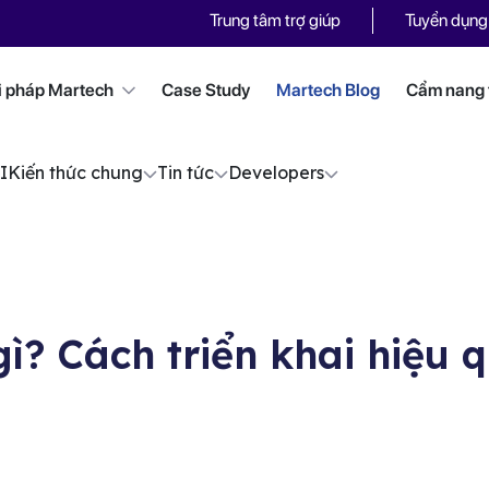
Trung tâm trợ giúp
Tuyển dụng
i pháp Martech
Case Study
Martech Blog
Cẩm nang t
I
Kiến thức chung
Tin tức
Developers
ì? Cách triển khai hiệu 