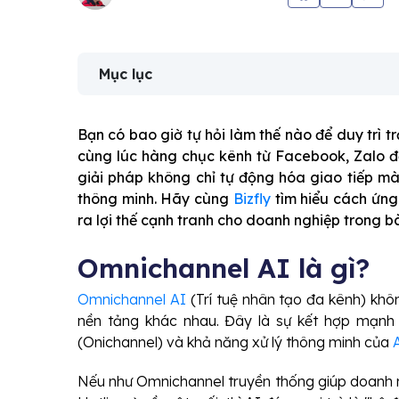
Mục lục
Bạn có bao giờ tự hỏi làm thế nào để duy trì t
cùng lúc hàng chục kênh từ Facebook, Zalo đ
giải pháp không chỉ tự động hóa giao tiếp m
thông minh. Hãy cùng
Bizfly
tìm hiểu cách ứng
ra lợi thế cạnh tranh cho doanh nghiệp trong bà
Omnichannel AI là gì?
Omnichannel AI
(Trí tuệ nhân tạo đa kênh) khôn
nền tảng khác nhau. Đây là sự kết hợp mạnh
(Onichannel) và khả năng xử lý thông minh của
Nếu như Omnichannel truyền thống giúp doanh n