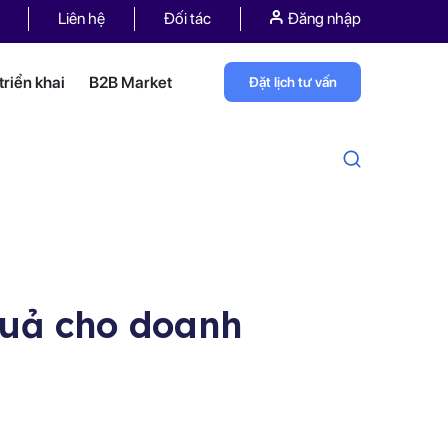
Liên hệ
Đối tác
Đăng nhập
riển khai
B2B Market
Đặt lịch tư vấn
quả cho doanh