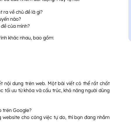
ra về chủ đề là gì?
tuyến nào?
n đề của mình?
trình khác nhau, bao gồm:
ết nội dung trên web. Một bài viết có thể rất chất
c tối ưu từ khóa và cấu trúc, khả năng người dùng
o trên Google?
 website cho công việc tự do, thì bạn đang nhắm