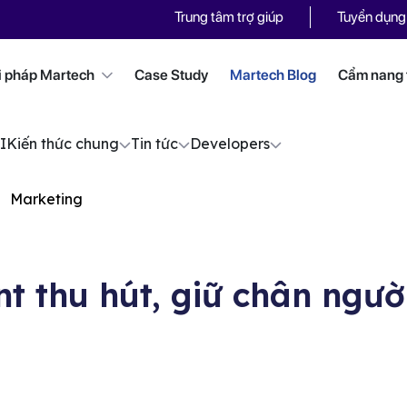
Trung tâm trợ giúp
Tuyển dụng
i pháp Martech
Case Study
Martech Blog
Cẩm nang t
I
Kiến thức chung
Tin tức
Developers
Marketing
nt thu hút, giữ chân ngườ