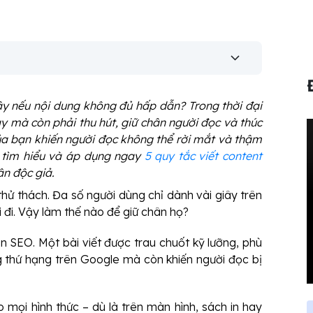
ây nếu nội dung không đủ hấp dẫn? Trong thời đại
ay mà còn phải thu hút, giữ chân người đọc và thúc
a bạn khiến người đọc không thể rời mắt và thậm
tìm hiểu và áp dụng ngay
5 quy tắc viết content
ân độc giả.
thử thách. Đa số người dùng chỉ dành vài giây trên
i đi. Vậy làm thế nào để giữ chân họ?
n SEO. Một bài viết được trau chuốt kỹ lưỡng, phù
g thứ hạng trên Google mà còn khiến người đọc bị
mọi hình thức – dù là trên màn hình, sách in hay