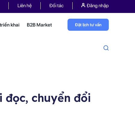
Liên hệ
Đối tác
Đăng nhập
riển khai
B2B Market
Đặt lịch tư vấn
i đọc, chuyển đổi