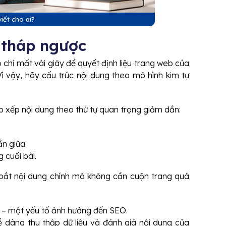
viết cho ai?
 tháp ngược
 chỉ mất vài giây để quyết định liệu trang web của
ì vậy, hãy cấu trúc nội dung theo mô hình kim tự
p xếp nội dung theo thứ tự quan trọng giảm dần:
ần giữa.
 cuối bài.
bắt nội dung chính mà không cần cuộn trang quá
e) – một yếu tố ảnh hưởng đến SEO.
 dàng thu thập dữ liệu và đánh giá nội dung của