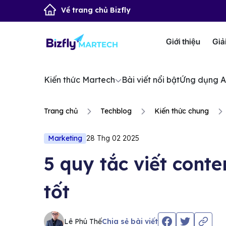
Về trang chủ Bizfly
Giới thiệu
Giả
Kiến thức Martech
Bài viết nổi bật
Ứng dụng A
Trang chủ
Techblog
Kiến thức chung
Marketing
28 Thg 02 2025
5 quy tắc viết conte
tốt
Lê Phú Thế
Chia sẻ bài viết