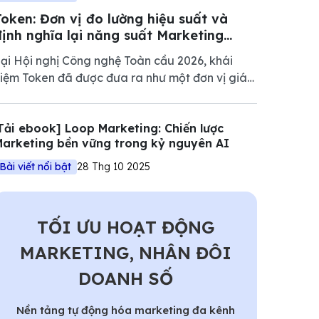
Token: Đơn vị đo lường hiệu suất và
định nghĩa lại năng suất Marketing
2026
ại Hội nghị Công nghệ Toàn cầu 2026, khái
iệm Token đã được đưa ra như một đơn vị giá
rị cốt lõi của nền kinh tế mới. Tuy nhiên, nếu chỉ
hìn dưới góc độ kỹ thuật của NVIDIA, chúng
Tải ebook] Loop Marketing: Chiến lược
a sẽ bỏ lỡ một bước ngoặt quan trọng trong
arketing bền vững trong kỷ nguyên AI
uản trị Marketing.
Bài viết nổi bật
28 Thg 10 2025
TỐI ƯU HOẠT ĐỘNG
MARKETING, NHÂN ĐÔI
DOANH SỐ
Nền tảng tự động hóa marketing đa kênh