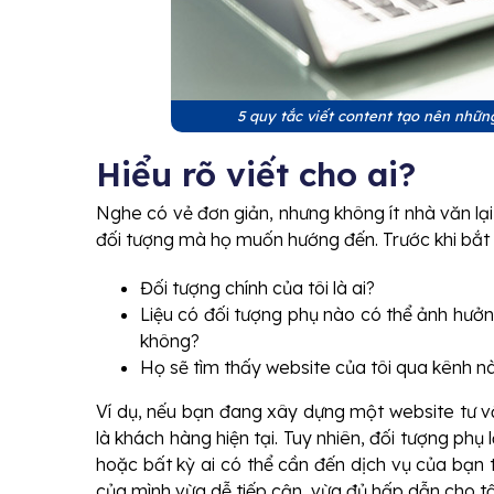
5 quy tắc viết content tạo nên những
Hiểu rõ viết cho ai?
Nghe có vẻ đơn giản, nhưng không ít nhà văn lại
đối tượng mà họ muốn hướng đến. Trước khi bắt 
Đối tượng chính của tôi là ai?
Liệu có đối tượng phụ nào có thể ảnh hưởn
không?
Họ sẽ tìm thấy website của tôi qua kênh n
Ví dụ, nếu bạn đang xây dựng một website tư vấn
là khách hàng hiện tại. Tuy nhiên, đối tượng phụ
hoặc bất kỳ ai có thể cần đến dịch vụ của bạn 
của mình vừa dễ tiếp cận, vừa đủ hấp dẫn cho tấ