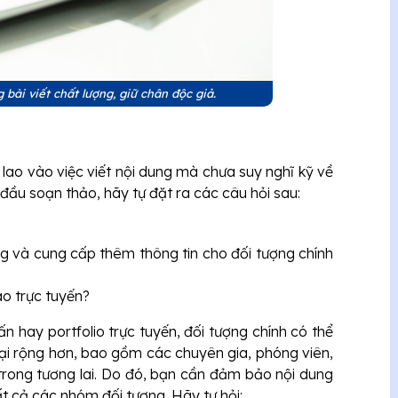
 bài viết chất lượng, giữ chân độc giả.
 lao vào việc viết nội dung mà chưa suy nghĩ kỹ về
đầu soạn thảo, hãy tự đặt ra các câu hỏi sau:
g và cung cấp thêm thông tin cho đối tượng chính
ào trực tuyến?
 hay portfolio trực tuyến, đối tượng chính có thể
 lại rộng hơn, bao gồm các chuyên gia, phóng viên,
trong tương lai. Do đó, bạn cần đảm bảo nội dung
t cả các nhóm đối tượng. Hãy tự hỏi: