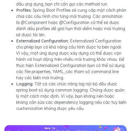
đầu ứng dụng, bạn chỉ cần gọi các method run.
Profiles
: Spring Boot Profiles sẽ cung cấp một cách phân
chia các cấu hình cho từng môi trường. Các annotation
là @Component hoặc @Configuration có thể sẽ được
đánh dấu profiles để giới hạn thời điểm hoặc môi trường
sẽ được tải lên.
Externalized Configuration
: Externalized Configuration
cho phép bạn có khả năng cấu hình được từ bên ngoài.
Vì vậy, một ứng dụng được xây dựng có thể được vận
hành và hoạt động trên nhiều môi trường khác nhau. Để
thực hiện Externalized Configuration bạn có thể sử dụng
các file properties, YAML, các tham số command line
hay các biến môi trường.
Logging
: Tất cả các chức năng log nội bộ đều được
spring boot sử dụng common logging. Chúng được quản
lý một cách mặc định. Vì vậy, bạn không nên hoặc
không cần sửa các dependency logging nếu các tuỳ biến
customization không được yêu cầu.