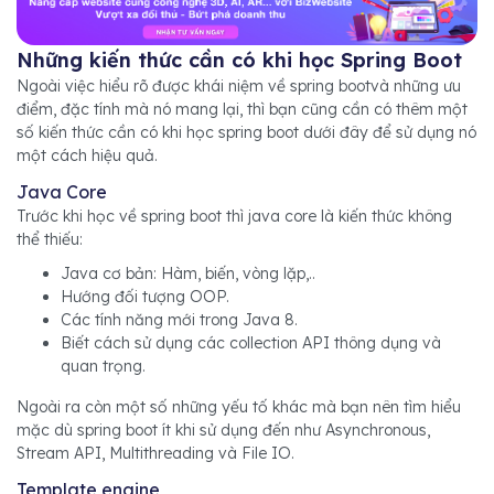
Những kiến thức cần có khi học Spring Boot
Ngoài việc hiểu rõ được khái niệm về spring bootvà những ưu
điểm, đặc tính mà nó mang lại, thì bạn cũng cần có thêm một
số kiến thức cần có khi học spring boot dưới đây để sử dụng nó
một cách hiệu quả.
Java Core
Trước khi học về spring boot thì java core là kiến thức không
thể thiếu:
Java cơ bản: Hàm, biến, vòng lặp,..
Hướng đối tượng OOP.
Các tính năng mới trong Java 8.
Biết cách sử dụng các collection API thông dụng và
quan trọng.
Ngoài ra còn một số những yếu tố khác mà bạn nên tìm hiểu
mặc dù spring boot ít khi sử dụng đến như Asynchronous,
Stream API, Multithreading và File IO.
Template engine