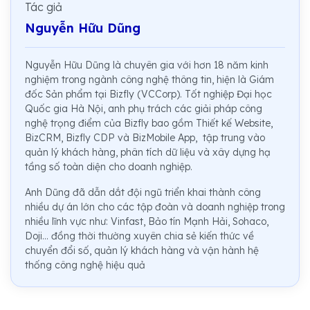
Tác giả
Nguyễn Hữu Dũng
Nguyễn Hữu Dũng là chuyên gia với hơn 18 năm kinh
nghiệm trong ngành công nghệ thông tin, hiện là Giám
đốc Sản phẩm tại Bizfly (VCCorp). Tốt nghiệp Đại học
Quốc gia Hà Nội, anh phụ trách các giải pháp công
nghệ trọng điểm của Bizfly bao gồm Thiết kế Website,
BizCRM, Bizfly CDP và BizMobile App, tập trung vào
quản lý khách hàng, phân tích dữ liệu và xây dựng hạ
tầng số toàn diện cho doanh nghiệp.
Anh Dũng đã dẫn dắt đội ngũ triển khai thành công
nhiều dự án lớn cho các tập đoàn và doanh nghiệp trong
nhiều lĩnh vực như: Vinfast, Bảo tín Mạnh Hải, Sohaco,
Doji... đồng thời thường xuyên chia sẻ kiến thức về
chuyển đổi số, quản lý khách hàng và vận hành hệ
thống công nghệ hiệu quả