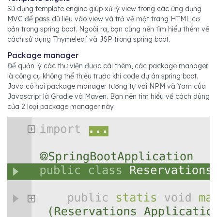
Sử dụng template engine giúp xử lý view trong các ứng dụng
MVC để pass dữ liệu vào view và trả về một trang HTML cơ
bản trong spring boot. Ngoài ra, bạn cũng nên tìm hiểu thêm về
cách sử dụng Thymeleaf và JSP trong spring boot.
Package manager
Để quản lý các thư viện được cài thêm, các package manager
là công cụ không thể thiếu trước khi code dự án spring boot.
Java có hai package manager tương tự với NPM và Yarn của
Javascript là Gradle và Maven. Bạn nên tìm hiểu về cách dùng
của 2 loại package manager này.