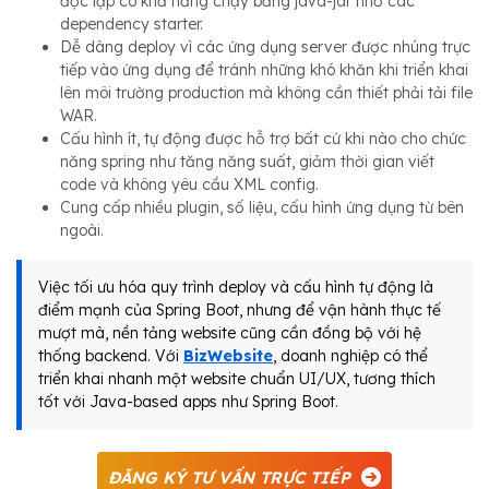
độc lập có khả năng chạy bằng java-jar nhờ các
dependency starter.
Dễ dàng deploy vì các ứng dụng server được nhúng trực
tiếp vào ứng dụng để tránh những khó khăn khi triển khai
lên môi trường production mà không cần thiết phải tải file
WAR.
Cấu hình ít, tự động được hỗ trợ bất cứ khi nào cho chức
năng spring như tăng năng suất, giảm thời gian viết
code và không yêu cầu XML config.
Cung cấp nhiều plugin, số liệu, cấu hình ứng dụng từ bên
ngoài.
Việc tối ưu hóa quy trình deploy và cấu hình tự động là
điểm mạnh của Spring Boot, nhưng để vận hành thực tế
mượt mà, nền tảng website cũng cần đồng bộ với hệ
thống backend. Với
BizWebsite
, doanh nghiệp có thể
triển khai nhanh một website chuẩn UI/UX, tương thích
tốt với Java-based apps như Spring Boot.
ĐĂNG KÝ TƯ VẤN TRỰC TIẾP