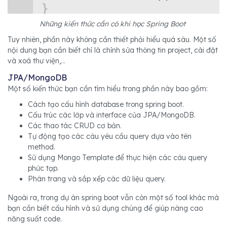
Những kiến thức cần có khi học Spring Boot
Tuy nhiên, phần này không cần thiết phải hiểu quá sâu. Một số
nội dung bạn cần biết chỉ là chỉnh sửa thông tin project, cài đặt
và xoá thư viện,...
JPA/MongoDB
Một số kiến thức bạn cần tìm hiểu trong phần này bao gồm:
Cách tạo cấu hình database trong spring boot.
Cấu trúc các lớp và interface của JPA/MongoDB.
Các thao tác CRUD cơ bản.
Tự động tạo các câu yêu cầu query dựa vào tên
method.
Sử dụng Mongo Template để thực hiện các câu query
phức tạp.
Phân trang và sắp xếp các dữ liệu query.
Ngoài ra, trong dự án spring boot vẫn còn một số tool khác mà
bạn cần biết cấu hình và sử dụng chúng để giúp nâng cao
năng suất code.