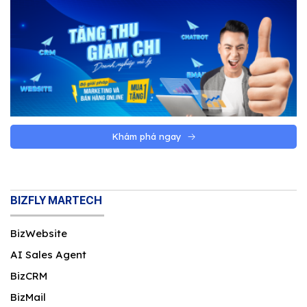
Khám phá ngay
BIZFLY MARTECH
BizWebsite
AI Sales Agent
BizCRM
BizMail