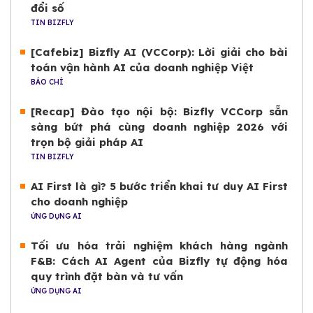
đổi số
TIN BIZFLY
[Cafebiz] Bizfly AI (VCCorp): Lời giải cho bài
toán vận hành AI của doanh nghiệp Việt
BÁO CHÍ
[Recap] Đào tạo nội bộ: Bizfly VCCorp sẵn
sàng bứt phá cùng doanh nghiệp 2026 với
trọn bộ giải pháp AI
TIN BIZFLY
AI First là gì? 5 bước triển khai tư duy AI First
cho doanh nghiệp
ỨNG DỤNG AI
Tối ưu hóa trải nghiệm khách hàng ngành
F&B: Cách AI Agent của Bizfly tự động hóa
quy trình đặt bàn và tư vấn
ỨNG DỤNG AI