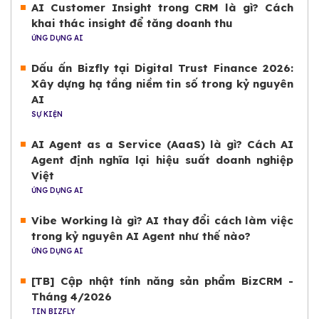
AI Customer Insight trong CRM là gì? Cách
khai thác insight để tăng doanh thu
ỨNG DỤNG AI
Dấu ấn Bizfly tại Digital Trust Finance 2026:
Xây dựng hạ tầng niềm tin số trong kỷ nguyên
AI
SỰ KIỆN
AI Agent as a Service (AaaS) là gì? Cách AI
Agent định nghĩa lại hiệu suất doanh nghiệp
Việt
ỨNG DỤNG AI
Vibe Working là gì? AI thay đổi cách làm việc
trong kỷ nguyên AI Agent như thế nào?
ỨNG DỤNG AI
[TB] Cập nhật tính năng sản phẩm BizCRM -
Tháng 4/2026
TIN BIZFLY