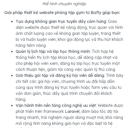
thể hình chuyên nghiệp
Giải pháp thiết kế website phòng tập gym từ Bizfly giúp bạn:
Tạo dựng không gian trực tuyến đầy cảm hứng:
Giao
diện website được thiết kế năng động, trực quan với hình
ảnh chất lượng cao về không gian tập luyện, trang thiết
bị và huấn luyện viên, khơi gợi động lực và thu hút khách
hàng tiềm năng.
Quản lý lịch tập và lớp học thông minh:
Tích hợp hệ
thống hiển thị lịch tập khoa học, dễ dàng cập nhật và
cho phép hội viên xem, đăng ký lớp học trực tuyến một
cách thuận tiện, giảm tải công việc quản lý thủ công.
Giới thiệu gói tập và đăng ký hội viên dễ dàng:
Trình bày
chi tiết các gói hội viên, chương trình ưu đãi hấp dẫn
cùng quy trình đăng ký trực tuyến hoặc form yêu cầu tư
vấn đơn giản, thúc đẩy quá trình chuyển đổi khách
hàng.
Vận hành trên nền tảng công nghệ ưu việt:
Website được
phát triển trên framework
Laravel
, đảm bảo tốc độ tải
trang nhanh, trải nghiệm người dùng mượt mà, khả năng
mở rộng tính năng không giới hạn và đặc biệt là hệ