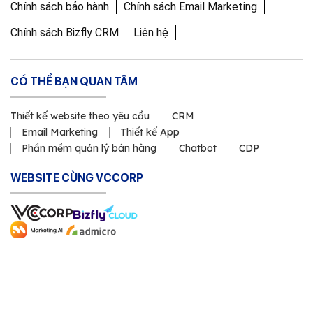
Chính sách bảo hành
Chính sách Email Marketing
Chính sách Bizfly CRM
Liên hệ
CÓ THỂ BẠN QUAN TÂM
Thiết kế website theo yêu cầu
CRM
Email Marketing
Thiết kế App
Phần mềm quản lý bán hàng
Chatbot
CDP
WEBSITE CÙNG VCCORP
Copyright © 2011 Công ty Cổ phần VCCorp
Số Giấy CN ĐKDN mã số 0101871229 do Sở Kế hoạch và Đầu
tư cấp ngày 23/3/2011