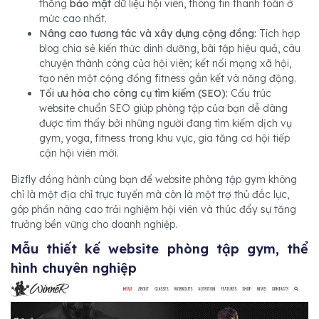
thống
bảo mật
dữ liệu hội viên, thông tin thanh toán ở
mức cao nhất.
Nâng cao tương tác và xây dựng cộng đồng:
Tích hợp
blog chia sẻ kiến thức dinh dưỡng, bài tập hiệu quả, câu
chuyện thành công của hội viên; kết nối mạng xã hội,
tạo nên một cộng đồng fitness gắn kết và năng động.
Tối ưu hóa cho công cụ tìm kiếm (SEO):
Cấu trúc
website chuẩn SEO giúp phòng tập của bạn dễ dàng
được tìm thấy bởi những người đang tìm kiếm dịch vụ
gym, yoga, fitness trong khu vực, gia tăng cơ hội tiếp
cận hội viên mới.
Bizfly đồng hành cùng bạn để website phòng tập gym không
chỉ là một địa chỉ trực tuyến mà còn là một trợ thủ đắc lực,
góp phần nâng cao trải nghiệm hội viên và thúc đẩy sự tăng
trưởng bền vững cho doanh nghiệp.
Mẫu thiết kế website phòng tập gym, thể
hình chuyên nghiệp