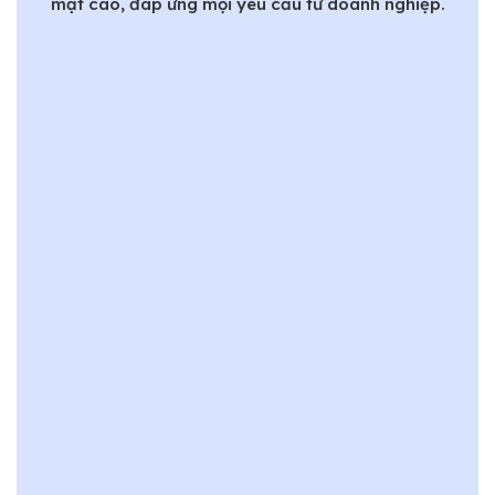
mật cao, đáp ứng mọi yêu cầu từ doanh nghiệp.