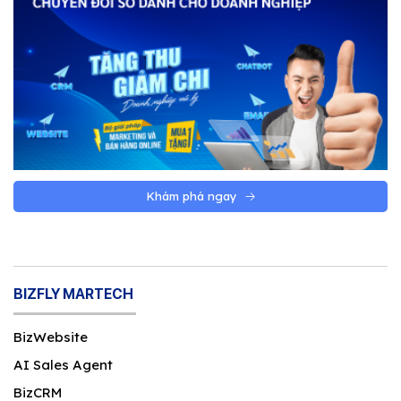
Khám phá ngay
BIZFLY MARTECH
BizWebsite
AI Sales Agent
BizCRM