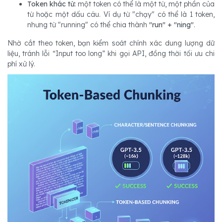
Token khác từ:
một token có thể là một từ, một phần của
từ hoặc một dấu câu. Ví dụ từ "chạy" có thể là 1 token,
nhưng từ "running" có thể chia thành
"run" + "ning"
.
Nhờ cắt theo token, bạn kiểm soát chính xác dung lượng dữ
liệu, tránh lỗi “Input too long” khi gọi API, đồng thời tối ưu chi
phí xử lý.