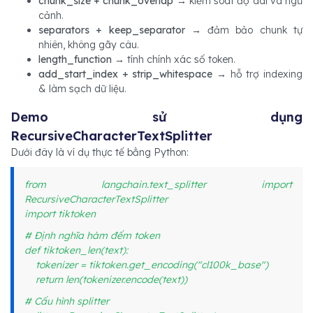
chunk_size + chunk_overlap
→ kiểm soát độ dài và ngữ
cảnh.
separators + keep_separator
→ đảm bảo chunk tự
nhiên, không gãy câu.
length_function
→ tính chính xác số token.
add_start_index + strip_whitespace
→ hỗ trợ indexing
& làm sạch dữ liệu.
Demo sử dụng
RecursiveCharacterTextSplitter
Dưới đây là ví dụ thực tế bằng Python:
from langchain.text_splitter import
RecursiveCharacterTextSplitter
import tiktoken
# Định nghĩa hàm đếm token
def tiktoken_len(text):
tokenizer = tiktoken.get_encoding("cl100k_base")
return len(tokenizer.encode(text))
# Cấu hình splitter