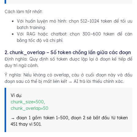
Cách làm tốt nhất:
Với huấn luyện mô hình: chọn 512–1024 token để tối ưu
batch training.
Với RAG hoặc chatbot: chọn 300–600 token để cân
bằng tốc độ và chi phí.
2. chunk_overlap – Số token chồng lấn giữa các đoạn
Định nghĩa: Quy định số token được lặp lại ở đoạn kế tiếp để
duy trì ngữ cảnh.
Ý nghĩa: Nếu không có overlap, câu ở cuối đoạn này và đầu
đoạn sau có thể bị mất liên kết → AI trả lời thiếu chính xác.
Ví dụ:
chunk_size=500,
chunk_overlap=50
→ đoạn 1 gồm token 1–500, đoạn 2 sẽ bắt đầu từ token
451 thay vì 501.