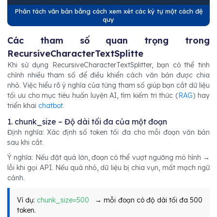
Phân tách văn bản bằng cách xem xét các ký tự một cách đệ
quy
Các tham số quan trọng trong
RecursiveCharacterTextSplitte
Khi sử dụng RecursiveCharacterTextSplitter, bạn có thể tinh
chỉnh nhiều tham số để điều khiển cách văn bản được chia
nhỏ. Việc hiểu rõ ý nghĩa của từng tham số giúp bạn cắt dữ liệu
tối ưu cho mục tiêu huấn luyện AI, tìm kiếm tri thức (
RAG
) hay
triển khai
chatbot
.
1. chunk_size – Độ dài tối đa của một đoạn
Định nghĩa: Xác định số token tối đa cho mỗi đoạn văn bản
sau khi cắt.
Ý nghĩa: Nếu đặt quá lớn, đoạn có thể vượt ngưỡng mô hình →
lỗi khi gọi API. Nếu quá nhỏ, dữ liệu bị chia vụn, mất mạch ngữ
cảnh.
Ví dụ:
chunk_size=500
→ mỗi đoạn có độ dài tối đa 500
token.