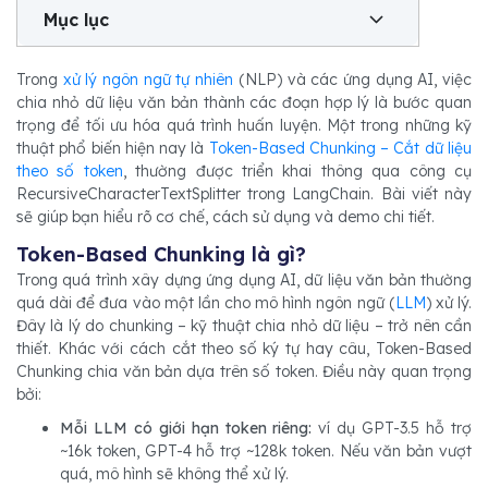
Mục lục
Trong
xử lý ngôn ngữ tự nhiên
(NLP) và các ứng dụng AI, việc
chia nhỏ dữ liệu văn bản thành các đoạn hợp lý là bước quan
trọng để tối ưu hóa quá trình huấn luyện. Một trong những kỹ
thuật phổ biến hiện nay là
Token-Based Chunking – Cắt dữ liệu
theo số token
, thường được triển khai thông qua công cụ
RecursiveCharacterTextSplitter trong LangChain. Bài viết này
sẽ giúp bạn hiểu rõ cơ chế, cách sử dụng và demo chi tiết.
Token-Based Chunking là gì?
Trong quá trình xây dựng ứng dụng AI, dữ liệu văn bản thường
quá dài để đưa vào một lần cho mô hình ngôn ngữ (
LLM
) xử lý.
Đây là lý do chunking – kỹ thuật chia nhỏ dữ liệu – trở nên cần
thiết. Khác với cách cắt theo số ký tự hay câu, Token-Based
Chunking chia văn bản dựa trên số token. Điều này quan trọng
bởi:
Mỗi LLM có giới hạn token riêng:
ví dụ GPT-3.5 hỗ trợ
~16k token, GPT-4 hỗ trợ ~128k token. Nếu văn bản vượt
quá, mô hình sẽ không thể xử lý.