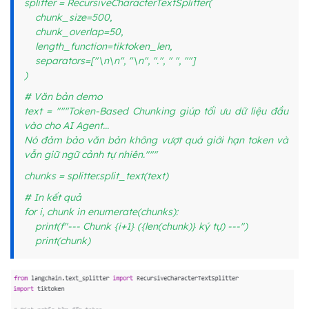
splitter = RecursiveCharacterTextSplitter(
chunk_size=500,
chunk_overlap=50,
length_function=tiktoken_len,
separators=["\n\n", "\n", ".", " ", ""]
)
# Văn bản demo
text = """Token-Based Chunking giúp tối ưu dữ liệu đầu
vào cho AI Agent...
Nó đảm bảo văn bản không vượt quá giới hạn token và
vẫn giữ ngữ cảnh tự nhiên."""
chunks = splitter.split_text(text)
# In kết quả
for i, chunk in enumerate(chunks):
print(f"--- Chunk {i+1} ({len(chunk)} ký tự) ---")
print(chunk)