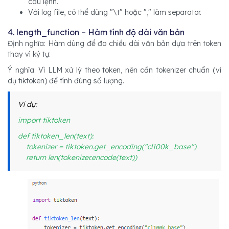
câu lệnh.
Với log file, có thể dùng "\t" hoặc "," làm separator.
4. length_function – Hàm tính độ dài văn bản
Định nghĩa: Hàm dùng để đo chiều dài văn bản dựa trên token
thay vì ký tự.
Ý nghĩa: Vì LLM xử lý theo token, nên cần tokenizer chuẩn (ví
dụ tiktoken) để tính đúng số lượng.
Ví dụ:
import tiktoken
def tiktoken_len(text):
tokenizer = tiktoken.get_encoding("cl100k_base")
return len(tokenizer.encode(text))