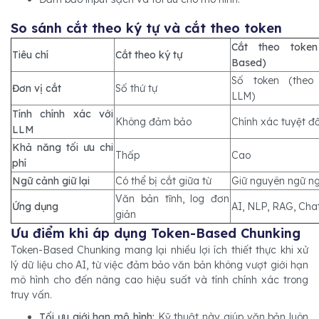
So sánh cắt theo ký tự và cắt theo token
Cắt theo token
Tiêu chí
Cắt theo ký tự
Based)
Số token (theo 
Đơn vị cắt
Số thứ tự
LLM)
Tính chính xác với
Không đảm bảo
Chính xác tuyệt đố
LLM
Khả năng tối ưu chi
Thấp
Cao
phí
Ngữ cảnh giữ lại
Có thể bị cắt giữa từ
Giữ nguyên ngữ n
Văn bản tĩnh, log đơn
Ứng dụng
AI, NLP, RAG, Cha
giản
Ưu điểm khi áp dụng Token-Based Chunking
Token-Based Chunking mang lại nhiều lợi ích thiết thực khi xử
lý dữ liệu cho AI, từ việc đảm bảo văn bản không vượt giới hạn
mô hình cho đến nâng cao hiệu suất và tính chính xác trong
truy vấn.
Tối ưu giới hạn mô hình:
Kỹ thuật này giúp văn bản luôn