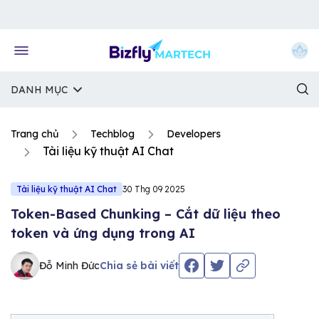
Về trang chủ Bizfly
DANH MỤC
Trang chủ
Techblog
Developers
Tài liệu kỹ thuật AI Chat
Tài liệu kỹ thuật AI Chat
30 Thg 09 2025
Token-Based Chunking – Cắt dữ liệu theo
token và ứng dụng trong AI
Đỗ Minh Đức
Chia sẻ bài viết