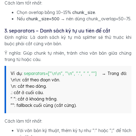
Cách làm tốt nhất:
Chọn overlap bằng 10–15%
chunk_size
.
Nếu
chunk_size=500
→ nên dùng chunk_overlap=50–75.
3. separators – Danh sách ký tự ưu tiên để cắt
Định nghĩa: Là danh sách ký tự mà splitter sẽ thử trước khi
buộc phải cắt cứng văn bản.
Ý nghĩa: Giúp chunk tự nhiên, tránh chia văn bản giữa chừng
trong từ hoặc câu.
Ví dụ:
separators=["\n\n", "\n", ".", " ", ""]
→ Trong đó:
\n\n: cắt theo đoạn văn.
\n: cắt theo dòng.
.: cắt ở cuối câu.
" ": cắt ở khoảng trắng.
"": fallback cuối cùng (cắt cứng).
Cách làm tốt nhất:
Với văn bản kỹ thuật, thêm ký tự như ":" hoặc ";" để tách