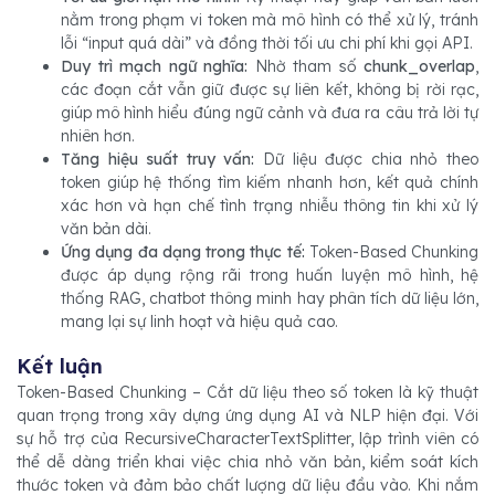
nằm trong phạm vi token mà mô hình có thể xử lý, tránh
lỗi “input quá dài” và đồng thời tối ưu chi phí khi gọi API.
Duy trì mạch ngữ nghĩa:
Nhờ tham số
chunk_overlap
,
các đoạn cắt vẫn giữ được sự liên kết, không bị rời rạc,
giúp mô hình hiểu đúng ngữ cảnh và đưa ra câu trả lời tự
nhiên hơn.
Tăng hiệu suất truy vấn:
Dữ liệu được chia nhỏ theo
token giúp hệ thống tìm kiếm nhanh hơn, kết quả chính
xác hơn và hạn chế tình trạng nhiễu thông tin khi xử lý
văn bản dài.
Ứng dụng đa dạng trong thực tế:
Token-Based Chunking
được áp dụng rộng rãi trong huấn luyện mô hình, hệ
thống RAG, chatbot thông minh hay phân tích dữ liệu lớn,
mang lại sự linh hoạt và hiệu quả cao.
Kết luận
Token-Based Chunking – Cắt dữ liệu theo số token là kỹ thuật
quan trọng trong xây dựng ứng dụng AI và NLP hiện đại. Với
sự hỗ trợ của RecursiveCharacterTextSplitter, lập trình viên có
thể dễ dàng triển khai việc chia nhỏ văn bản, kiểm soát kích
thước token và đảm bảo chất lượng dữ liệu đầu vào. Khi nắm