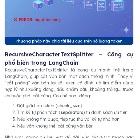
Phương pháp này chia tài liệu dựa trên số lượng token
RecursiveCharacterTextSplitter – Công cụ
phổ biến trong LangChain
RecursiveCharacterTextSplitter là công cụ mạnh mẽ trong
LangChain, giúp cắt văn bản một cách thông minh. Thay vì
“cắt phăng” văn bản tại số token cố định, nó tìm điểm dừng
hợp lý như xuống dòng, dấu chấm câu, khoảng trắng… trước
khi buộc phải cắt cứng. Cơ chế hoạt động:
Đặt giới hạn token (
chunk_size
).
Tìm ký tự phân tách (
separators
) từ danh sách ưu tiên.
Nếu không tìm được, tiếp tục thử với ký tự nhỏ hơn.
Nếu vẫn không thể, cắt cứng văn bản.
Nhờ vậy, chunk dữ liệu vừa đủ dài, vừa giữ được mạch ngữ