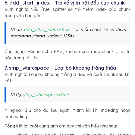
6. add_start_index – Trả về vị trí bắt đầu của chunk
Định nghĩa: Nếu True, splitter sẽ trả thêm index của chunk
trong văn bản gốc.
Ví dụ:
add_start_index=True
→ mỗi chunk sẽ có thêm
metadata {"start_index": 1234}.
Ứng dụng: Hữu ích cho RAG, khi bạn cần map chunk → vị trí
gốc trong tài liệu.
7. strip_whitespace – Loại bỏ khoảng trắng thừa
Định nghĩa: Loại bỏ khoảng trắng ở đầu và cuối chunk sau khi
cắt.
Ví dụ:
strip_whitespace=True
Ý nghĩa: Giữ cho dữ liệu sạch, tránh lỗi khi indexing hoặc
embedding.
Tổng kết lại cuối cùng anh em dev chỉ cần hiểu như sau: