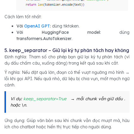
Cách làm tốt nhất:
Với
OpenAI GPT
:
dùng tiktoken.
Với HuggingFace model:
dùng
transformers.AutoTokenizer
.
5. keep_separator – Giữ lại ký tự phân tách hay không
Định nghĩa: Tham số cho phép bạn giữ lại ký tự phân tách (ví
dụ dấu chấm câu, xuống dòng) trong kết quả sau khi cắt.
Ý nghĩa: Nếu đặt quá lớn, đoạn có thể vượt ngưỡng mô hình →
lỗi khi gọi API. Nếu quá nhỏ, dữ liệu bị chia vụn, mất mạch ngữ
cảnh.
Ví dụ:
keep_separator=True
→ mỗi chunk vẫn giữ dấu .
hoặc \n.
Ứng dụng: Giúp văn bản sau khi chunk vẫn đọc mượt mà, hữu
ích cho chatbot hoặc hiển thị trực tiếp cho người dùng.