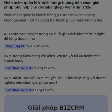
Phần mềm quản lý khách hàng: Hướng dẫn chọn giải
pháp phù hợp cho doanh nghiệp Việt Nam 2026
Phần mềm quản lý khách hàng (Customer Relationship
Management - CRM) đang trở thành phần mềm không thể
thiếu trong chiến lược số hóa của các doanh nghiệp hiện đại.
Trong bài viết này, Bizfly tổng hợp và phân tích chi tiết các
AI Customer Insight trong CRM là gì? Cách khai thác insight
giải pháp CRM tốt nhất
để tăng doanh thu
Ứng dụng AI
26 Thg 05 2026
CRM trong Marketing và Sales: Vai trò và tối ưu hành trình
khách hàng
Kiến thức về CRM
26 Thg 12 2025
CRM All-in-One và CRM chuyên sâu: Khác biệt là gì và doanh
nghiệp nên chọn giải pháp nào?
Kiến thức về CRM
17 Thg 12 2025
Giải pháp BIZCRM