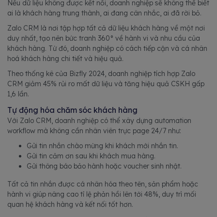
Nếu dữ liệu không được kết nối, doanh nghiệp sẽ không thể biết
ai là khách hàng trung thành, ai đang cân nhắc, ai đã rời bỏ.
Zalo CRM là nơi tập hợp tất cả dữ liệu khách hàng về một nơi
duy nhất, tạo nên bức tranh 360° về hành vi và nhu cầu của
khách hàng. Từ đó, doanh nghiệp có cách tiếp cận và cá nhân
hoá khách hàng chi tiết và hiệu quả.
Theo thống kê của Bizfly 2024, doanh nghiệp tích hợp Zalo
CRM giảm 45% rủi ro mất dữ liệu và tăng hiệu quả CSKH gấp
1,6 lần.
Tự động hóa chăm sóc khách hàng
Với Zalo CRM, doanh nghiệp có thể xây dựng automation
workflow mà không cần nhân viên trực page 24/7 như:
Gửi tin nhắn chào mừng khi khách mới nhắn tin.
Gửi tin cảm ơn sau khi khách mua hàng.
Gửi thông báo bảo hành hoặc voucher sinh nhật.
Tất cả tin nhắn được cá nhân hóa theo tên, sản phẩm hoặc
hành vi giúp nâng cao tỉ lệ phản hồi lên tới 48%, duy trì mối
quan hệ khách hàng và kết nối tốt hơn.