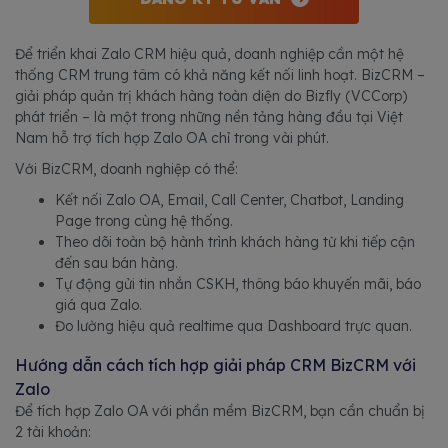
Để triển khai Zalo CRM hiệu quả, doanh nghiệp cần một hệ
thống CRM trung tâm có khả năng kết nối linh hoạt. BizCRM –
giải pháp quản trị khách hàng toàn diện do Bizfly (VCCorp)
phát triển – là một trong những nền tảng hàng đầu tại Việt
Nam hỗ trợ tích hợp Zalo OA chỉ trong vài phút.
Với BizCRM, doanh nghiệp có thể:
Kết nối Zalo OA, Email, Call Center, Chatbot, Landing
Page trong cùng hệ thống.
Theo dõi toàn bộ hành trình khách hàng từ khi tiếp cận
đến sau bán hàng.
Tự động gửi tin nhắn CSKH, thông báo khuyến mãi, báo
giá qua Zalo.
Đo lường hiệu quả realtime qua Dashboard trực quan.
Hướng dẫn cách tích hợp giải pháp CRM BizCRM với
Zalo
Để tích hợp Zalo OA với phần mềm BizCRM, bạn cần chuẩn bị
2 tài khoản: