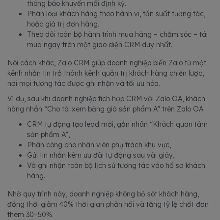
thông báo khuyến mãi định kỳ.
Phân loại khách hàng theo hành vi, tần suất tương tác,
hoặc giá trị đơn hàng.
Theo dõi toàn bộ hành trình mua hàng – chăm sóc – tái
mua ngay trên một giao diện CRM duy nhất.
Nói cách khác, Zalo CRM giúp doanh nghiệp biến Zalo từ một
kênh nhắn tin trở thành kênh quản trị khách hàng chiến lược,
nơi mọi tương tác được ghi nhận và tối ưu hóa.
Ví dụ, sau khi doanh nghiệp tích hợp CRM với Zalo OA, khách
hàng nhắn “Cho tôi xem bảng giá sản phẩm A” trên Zalo OA:
CRM tự động tạo lead mới, gắn nhãn “Khách quan tâm
sản phẩm A”,
Phân công cho nhân viên phụ trách khu vực,
Gửi tin nhắn kèm ưu đãi tự động sau vài giây,
Và ghi nhận toàn bộ lịch sử tương tác vào hồ sơ khách
hàng.
Nhờ quy trình này, doanh nghiệp không bỏ sót khách hàng,
đồng thời giảm 40% thời gian phản hồi và tăng tỷ lệ chốt đơn
thêm 30–50%.