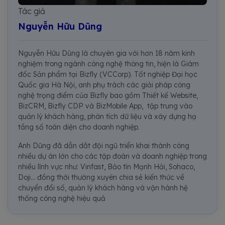
Tác giả
Nguyễn Hữu Dũng
Nguyễn Hữu Dũng là chuyên gia với hơn 18 năm kinh
nghiệm trong ngành công nghệ thông tin, hiện là Giám
đốc Sản phẩm tại Bizfly (VCCorp). Tốt nghiệp Đại học
Quốc gia Hà Nội, anh phụ trách các giải pháp công
nghệ trọng điểm của Bizfly bao gồm Thiết kế Website,
BizCRM, Bizfly CDP và BizMobile App, tập trung vào
quản lý khách hàng, phân tích dữ liệu và xây dựng hạ
tầng số toàn diện cho doanh nghiệp.
Anh Dũng đã dẫn dắt đội ngũ triển khai thành công
nhiều dự án lớn cho các tập đoàn và doanh nghiệp trong
nhiều lĩnh vực như: Vinfast, Bảo tín Mạnh Hải, Sohaco,
Doji... đồng thời thường xuyên chia sẻ kiến thức về
chuyển đổi số, quản lý khách hàng và vận hành hệ
thống công nghệ hiệu quả