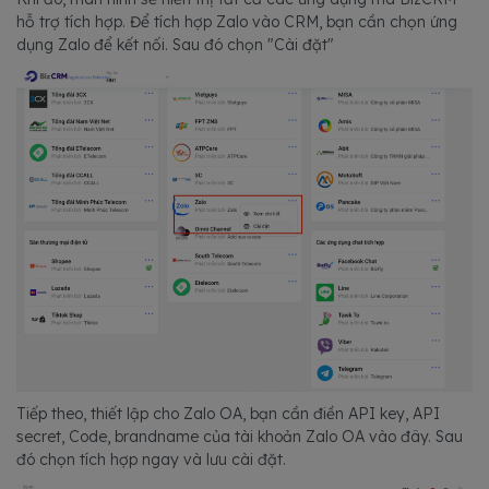
hỗ trợ tích hợp. Để tích hợp Zalo vào CRM, bạn cần chọn ứng
dụng Zalo để kết nối. Sau đó chọn "Cài đặt"
Tiếp theo, thiết lập cho Zalo OA, bạn cần điền API key, API
secret, Code, brandname của tài khoản Zalo OA vào đây. Sau
đó chọn tích hợp ngay và lưu cài đặt.