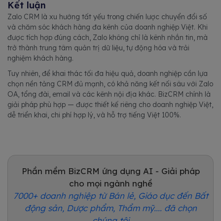
Kết luận
Zalo CRM là xu hướng tất yếu trong chiến lược chuyển đổi số
và chăm sóc khách hàng đa kênh của doanh nghiệp Việt. Khi
được tích hợp đúng cách, Zalo không chỉ là kênh nhắn tin, mà
trở thành trung tâm quản trị dữ liệu, tự động hóa và trải
nghiệm khách hàng.
Tuy nhiên, để khai thác tối đa hiệu quả, doanh nghiệp cần lựa
chọn nền tảng CRM đủ mạnh, có khả năng kết nối sâu với Zalo
OA, tổng đài, email và các kênh nội địa khác. BizCRM chính là
giải pháp phù hợp — được thiết kế riêng cho doanh nghiệp Việt,
dễ triển khai, chi phí hợp lý, và hỗ trợ tiếng Việt 100%.
Phần mềm BizCRM ứng dụng AI - Giải pháp
cho mọi ngành nghề
7000+ doanh nghiệp từ Bán lẻ, Giáo dục đến Bất
động sản, Dược phẩm, Thẩm mỹ.... đã chọn
chúng tôi