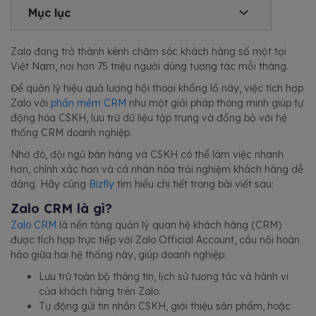
Mục lục
Zalo đang trở thành kênh chăm sóc khách hàng số một tại
Việt Nam, nơi hơn 75 triệu người dùng tương tác mỗi tháng.
Để quản lý hiệu quả lượng hội thoại khổng lồ này, việc tích hợp
Zalo với
phần mềm CRM
như một giải pháp thông minh giúp tự
động hóa CSKH, lưu trữ dữ liệu tập trung và đồng bộ với hệ
thống CRM doanh nghiệp.
Nhờ đó, đội ngũ bán hàng và CSKH có thể làm việc nhanh
hơn, chính xác hơn và cá nhân hóa trải nghiệm khách hàng dễ
dàng. Hãy cùng
Bizfly
tìm hiểu chi tiết trong bài viết sau:
Zalo CRM là gì?
Zalo CRM
là nền tảng quản lý quan hệ khách hàng (CRM)
được tích hợp trực tiếp với Zalo Official Account, cầu nối hoàn
hảo giữa hai hệ thống này, giúp doanh nghiệp:
Lưu trữ toàn bộ thông tin, lịch sử tương tác và hành vi
của khách hàng trên Zalo.
Tự động gửi tin nhắn CSKH, giới thiệu sản phẩm, hoặc