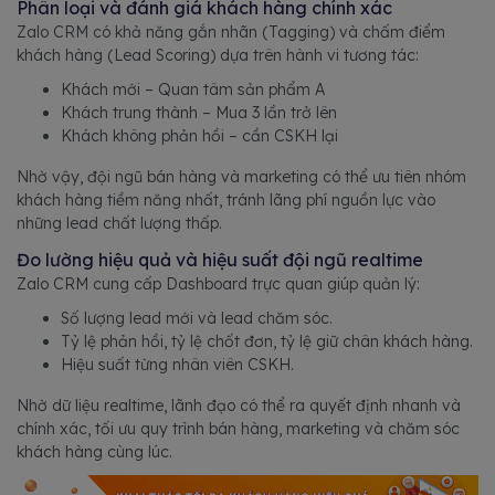
Phân loại và đánh giá khách hàng chính xác
Zalo CRM có khả năng gắn nhãn (Tagging) và chấm điểm
khách hàng (Lead Scoring) dựa trên hành vi tương tác:
Khách mới – Quan tâm sản phẩm A
Khách trung thành – Mua 3 lần trở lên
Khách không phản hồi – cần CSKH lại
Nhờ vậy, đội ngũ bán hàng và marketing có thể ưu tiên nhóm
khách hàng tiềm năng nhất, tránh lãng phí nguồn lực vào
những lead chất lượng thấp.
Đo lường hiệu quả và hiệu suất đội ngũ realtime
Zalo CRM cung cấp Dashboard trực quan giúp quản lý:
Số lượng lead mới và lead chăm sóc.
Tỷ lệ phản hồi, tỷ lệ chốt đơn, tỷ lệ giữ chân khách hàng.
Hiệu suất từng nhân viên CSKH.
Nhờ dữ liệu realtime, lãnh đạo có thể ra quyết định nhanh và
chính xác, tối ưu quy trình bán hàng, marketing và chăm sóc
khách hàng cùng lúc.