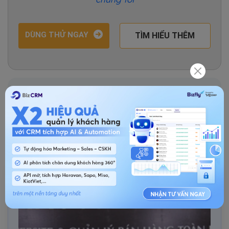
DÙNG THỬ NGAY
TÌM HIỂU THÊM
Kiến thức về CRM
Chia sẻ bài viết