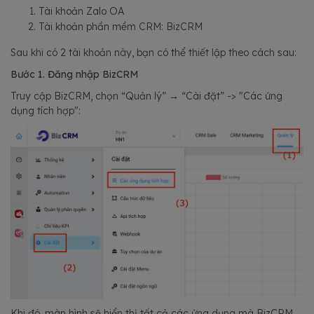
Tài khoản Zalo OA
Tài khoản phần mềm CRM: BizCRM
Sau khi có 2 tài khoản này, bạn có thể thiết lập theo cách sau:
Bước 1. Đăng nhập BizCRM
Truy cập BizCRM, chọn “Quản lý” → “Cài đặt” -> "Các ứng
dụng tích hợp":
Khi đó, màn hình sẽ hiển thị tất cả các ứng dụng mà BizCRM