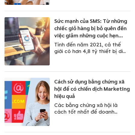
thương hiệu và nền tảng kỹ
thuật số một kênh mới với
phạm vi lớn để tạo ra giá trị
Sức mạnh của SMS: Từ những
vượt trội.
chiếc giỏ hàng bị bỏ quên đến
việc giảm những cuộc hẹn
vắng mặt
Tính đến năm 2021, cả thế
giới có hơn 4,8 tỷ thiết bị di
động được sử dụng, bởi vậy
không có gì ngạc nhiên khi tin
nhắn SMS có tỷ lệ mở vượt xa
bất kỳ kênh truyền thông nào
Cách sử dụng bằng chứng xã
khác (90% tin nhắn được đọc
hội để có chiến dịch Marketing
trong 90 giây đầu tiên).
hiệu quả
Các bằng chứng xã hội là
cách tốt nhất để doanh
nghiệp xây dựng niềm tin với
khách hàng. Đó là đòn bẩy
hiệu quả mà các trang