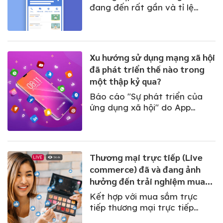
đang đến rất gần và tỉ lệ
người mua sắm online vẫn
đang tăng cao do tình hình
COVID diễn ra không thể dự
đoán trước.
Xu hướng sử dụng mạng xã hội
đã phát triển thế nào trong
một thập kỷ qua?
Báo cáo "Sự phát triển của
ứng dụng xã hội" do App
Annie thực hiện đã nêu bật sự
gia tăng của livestream trên
các nền tảng thương mại xã
hội và sự phát triển vượt bậc
Thương mại trực tiếp (Live
của các nền tảng như Tik Tok,
commerce) đã và đang ảnh
Snapchat.
hưởng đến trải nghiệm mua
sắm của khách hàng
Kết hợp với mua sắm trực
tiếp thương mại trực tiếp
mang đến cho các nhà bán lẻ,