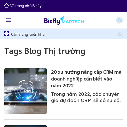
Về trang chủ Bizfly
Cẩm nang triển khai
Tags Blog Thị trường
20 xu hướng nâng cấp CRM mà
doanh nghiệp cần biết vào
năm 2022
Trong năm 2022, các chuyên
gia dự đoán CRM sẽ có sự cải
tiến vượt bậc, bao gồm việc
gia tăng sử dụng CRM trên thị
trường, các tính năng và khả
năng tích hợp mạnh mẽ, tác