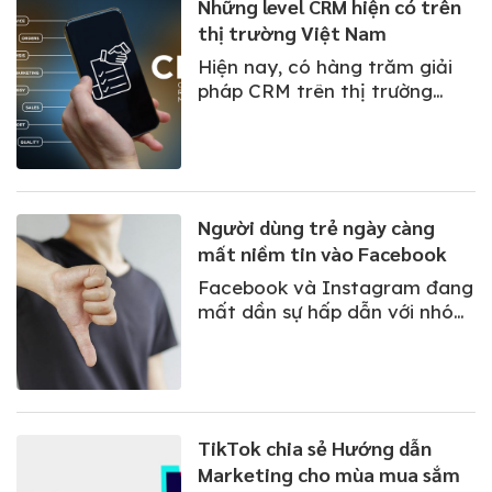
Những level CRM hiện có trên
động của xu hướng công nghệ
thị trường Việt Nam
toàn cầu đến CRM.
Hiện nay, có hàng trăm giải
pháp CRM trên thị trường
dành cho các quy mô doanh
nghiệp khác nhau - từ vài
người cho đến hàng nghìn
người.
Người dùng trẻ ngày càng
mất niềm tin vào Facebook
Facebook và Instagram đang
mất dần sự hấp dẫn với nhóm
khách hàng trẻ tuổi và không
còn ở ngôi vương trong giới
truyền thông xã hội.
TikTok chia sẻ Hướng dẫn
Marketing cho mùa mua sắm