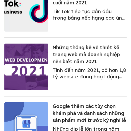
cuối năm 2021
Tik Tok tiếp tục dẫn đầu
trong bảng xếp hạng các ứng
dụng được tải xuống trong
năm 2021 và được nhiều
doanh nghiệp đưa vào chiến
lược marketing cho dịp mua
Những thống kê về thiết kế
sắm cuối năm.
trang web mà doanh nghiệp
nên biết năm 2021
Tính đến năm 2021, có hơn 1,8
tỷ website đang hoạt động
trên Internet. Để có thể nổi
bật trong không gian trực
tuyến đông đúc này, doanh
nghiệp cần hiểu về các công
Google thêm các tùy chọn
nghệ và xu hướng mới nhất
khám phá và danh sách những
trong thiết kế website
sản phẩm mới trước kỳ nghỉ lễ
Những dịp lễ lớn trong năm