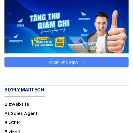
Khám phá ngay
BIZFLY MARTECH
BizWebsite
AI Sales Agent
BizCRM
BizMail