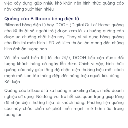
việc xây dựng gặp nhiều khó khăn nên hình thức quảng cáo
này không xuất hiện nhiều.
Quảng cáo Billboard bảng điện tử
Billboard bảng điện tử hay DOOH (Digital Out of Home: quảng
cáo kỹ thuật số ngoài trời) được xem là xu hướng quảng cáo
được ưa chuộng nhất hiện nay. Thay vì sử dụng bảng quảng
cáo tĩnh thì màn hình LED với kích thước lớn mang đến những
hình ảnh ấn tượng hơn.
Với tần suất hiển thị tối đa 24/7, DOOH tiếp cận được đối
tượng khách hàng cả ngày lẫn đêm. Chính vì vậy, hình thức
quảng cáo này giúp tăng độ nhận diện thương hiệu một cách
mạnh mẽ. Lan tỏa thông điệp đến hàng triệu người tiêu dùng.
Kết luận
Quảng cáo billboard là xu hướng marketing được nhiều doanh
nghiệp sử dụng. Nó đóng vai trò hết sức quan trọng giúp tăng
độ nhận diện thương hiệu tới khách hàng. Phương tiện quảng
cáo này chắc chắn sẽ phát triển mạnh mẽ hơn nữa trong
tương lai