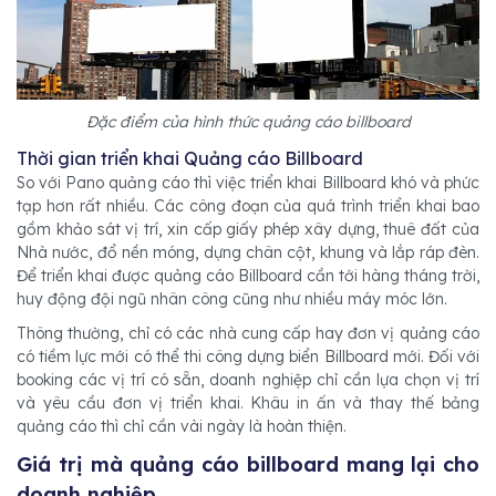
Đặc điểm của hình thức quảng cáo billboard
Thời gian triển khai Quảng cáo Billboard
So với Pano quảng cáo thì việc triển khai Billboard khó và phức
tạp hơn rất nhiều. Các công đoạn của quá trình triển khai bao
gồm khảo sát vị trí, xin cấp giấy phép xây dựng, thuê đất của
Nhà nước, đổ nền móng, dựng chân cột, khung và lắp ráp đèn.
Để triển khai được quảng cáo Billboard cần tới hàng tháng trời,
huy động đội ngũ nhân công cũng như nhiều máy móc lớn.
Thông thường, chỉ có các nhà cung cấp hay đơn vị quảng cáo
có tiềm lực mới có thể thi công dựng biển Billboard mới. Đối với
booking các vị trí có sẵn, doanh nghiệp chỉ cần lựa chọn vị trí
và yêu cầu đơn vị triển khai. Khâu in ấn và thay thế bảng
quảng cáo thì chỉ cần vài ngày là hoàn thiện.
Giá trị mà quảng cáo billboard mang lại cho
doanh nghiệp