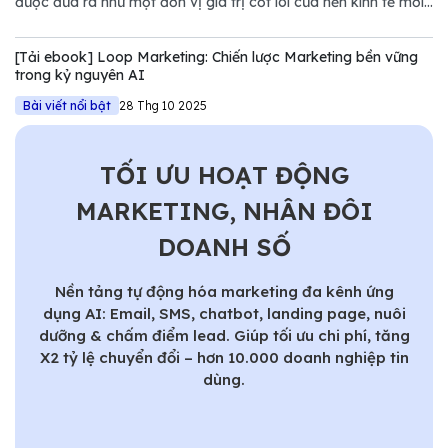
được đưa ra như một đơn vị giá trị cốt lõi của nền kinh tế mới.
Tuy nhiên, nếu chỉ nhìn dưới góc độ kỹ thuật của NVIDIA,
chúng ta sẽ bỏ lỡ một bước ngoặt quan trọng trong quản trị
[Tải ebook] Loop Marketing: Chiến lược Marketing bền vững
Marketing.
trong kỷ nguyên AI
Bài viết nổi bật
28 Thg 10 2025
TỐI ƯU HOẠT ĐỘNG
MARKETING, NHÂN ĐÔI
DOANH SỐ
Nền tảng tự động hóa marketing đa kênh ứng
dụng AI: Email, SMS, chatbot, landing page, nuôi
dưỡng & chấm điểm lead. Giúp tối ưu chi phí, tăng
X2 tỷ lệ chuyển đổi – hơn 10.000 doanh nghiệp tin
dùng.