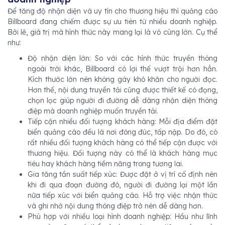
Để tăng độ nhận diện và uy tín cho thương hiệu thì quảng cáo
Billboard đang chiếm được sự ưu tiên từ nhiều doanh nghiệp.
Bởi lẽ, giá trị mà hình thức này mang lại là vô cùng lớn. Cụ thể
như:
Độ nhận diện lớn: So với các hình thức truyền thông
ngoài trời khác, Billboard có lợi thế vượt trội hơn hẳn.
Kích thước lớn nên không gây khó khăn cho người đọc.
Hơn thế, nội dung truyền tải cũng được thiết kế cô đọng,
chọn lọc giúp người đi đường dễ dàng nhận diện thông
điệp mà doanh nghiệp muốn truyền tải.
Tiếp cận nhiều đối tượng khách hàng: Mỗi địa điểm đặt
biển quảng cáo đều là nơi đông đúc, tấp nập. Do đó, có
rất nhiều đối tượng khách hàng có thể tiếp cận được với
thương hiệu. Đối tượng này có thể là khách hàng mục
tiêu hay khách hàng tiềm năng trong tương lai.
Gia tăng tần suất tiếp xúc: Được đặt ở vị trí cố định nên
khi đi qua đoạn đường đó, người đi đường lại một lần
nữa tiếp xúc với biển quảng cáo. Hỗ trợ việc nhận thức
và ghi nhớ nội dung thông điệp trở nên dễ dàng hơn.
Phù hợp với nhiều loại hình doanh nghiệp: Hầu như lĩnh