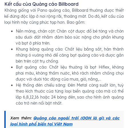
Kết cấu của Quảng cáo Billboard
Không giống với Pano quảng cáo, Billboard thường được thiết
kế đứng độc lập ở nơi rộng rãi, thoáng mát. Do đó, kết cấu của
loại hình này cũng phức tạp hơn. Bao gồm:
Nền móng, chân cột: Chân cột được đổ bê tông và chôn
sâu dưới đất nhằm đảm bảo sức nặng cho phần khung
và bạt ở phía trên.
Khung bảng quảng cáo: Chất liệu bằng sắt, hàn thành
những ô vuông nhỏ để căng bạt quảng cáo và được gắn
bên trên cột trụ chống.
Bạt quảng cáo: Chất liệu thường là bạt Hiflex, không
phai màu, không thấm nước, khó rách nhằm chống chọi
được với dưới tác động của mưa, gió, nắng,...
Hệ thống đèn chiếu sáng: Đèn Metal công suất lớn, tuỳ
theo kích thước của từng loại biển quảng cáo mà có thể
lắp 6,8,12,16 hoặc 24 bóng đèn, sao cho hình ảnh quảng
cáo trở nên nổi bật nhất.
Xem thêm:
Quảng cáo ngoài trời (OOH là gì) và các
loại hình phổ biến tại Việt Nam