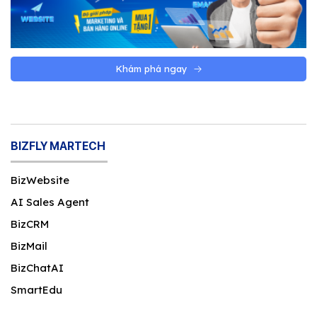
Khám phá ngay
BIZFLY MARTECH
BizWebsite
AI Sales Agent
BizCRM
BizMail
BizChatAI
SmartEdu