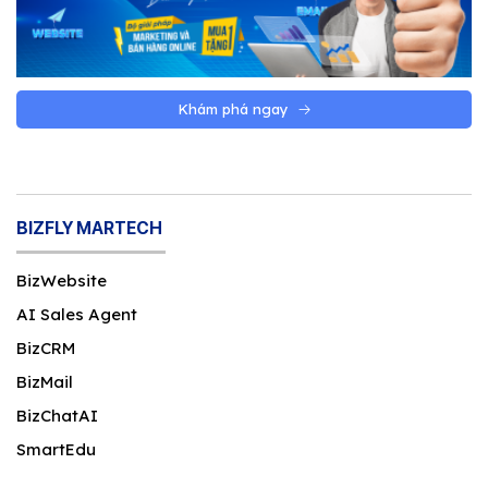
Khám phá ngay
BIZFLY MARTECH
BizWebsite
AI Sales Agent
BizCRM
BizMail
BizChatAI
SmartEdu