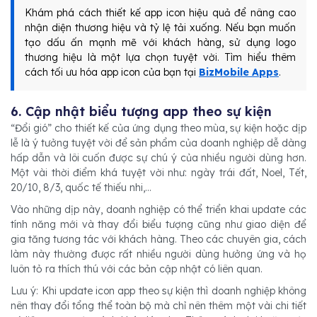
Khám phá cách thiết kế app icon hiệu quả để nâng cao
nhận diện thương hiệu và tỷ lệ tải xuống. Nếu bạn muốn
tạo dấu ấn mạnh mẽ với khách hàng, sử dụng logo
thương hiệu là một lựa chọn tuyệt vời. Tìm hiểu thêm
cách tối ưu hóa app icon của bạn tại
BizMobile Apps
.
6. Cập nhật biểu tượng app theo sự kiện
“Đổi gió” cho thiết kế của ứng dụng theo mùa, sự kiện hoặc dịp
lễ là ý tưởng tuyệt vời để sản phẩm của doanh nghiệp dễ dàng
hấp dẫn và lôi cuốn được sự chú ý của nhiều người dùng hơn.
Một vài thời điểm khá tuyệt vời như: ngày trái đất, Noel, Tết,
20/10, 8/3, quốc tế thiếu nhi,...
Vào những dịp này, doanh nghiệp có thể triển khai update các
tính năng mới và thay đổi biểu tượng cũng như giao diện để
gia tăng tương tác với khách hàng. Theo các chuyên gia, cách
làm này thường được rất nhiều người dùng hưởng ứng và họ
luôn tỏ ra thích thú với các bản cập nhật có liên quan.
Lưu ý: Khi update icon app theo sự kiện thì doanh nghiệp không
nên thay đổi tổng thể toàn bộ mà chỉ nên thêm một vài chi tiết