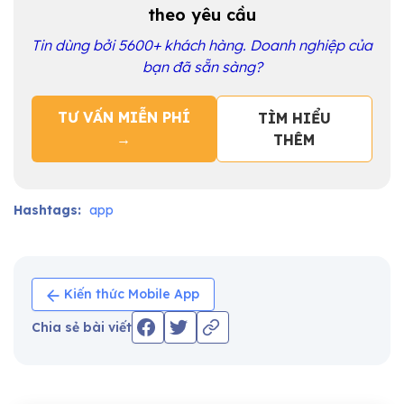
theo yêu cầu
Tin dùng bởi 5600+ khách hàng. Doanh nghiệp của
bạn đã sẵn sàng?
TƯ VẤN MIỄN PHÍ
TÌM HIỂU
→
THÊM
Hashtags:
app
Kiến thức Mobile App
Chia sẻ bài viết