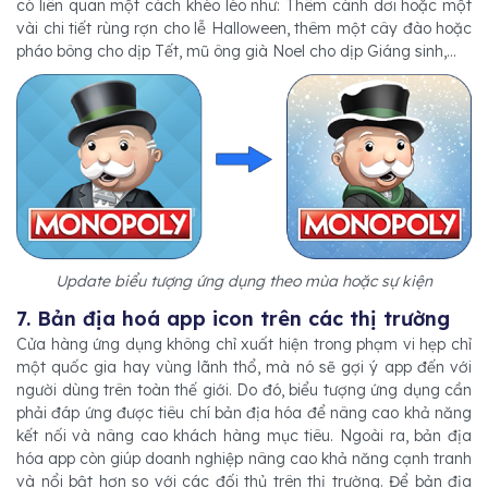
có liên quan một cách khéo léo như: Thêm cánh dơi hoặc một
vài chi tiết rùng rợn cho lễ Halloween, thêm một cây đào hoặc
pháo bông cho dịp Tết, mũ ông già Noel cho dịp Giáng sinh,...
Update biểu tượng ứng dụng theo mùa hoặc sự kiện
7. Bản địa hoá app icon trên các thị trường
Cửa hàng ứng dụng không chỉ xuất hiện trong phạm vi hẹp chỉ
một quốc gia hay vùng lãnh thổ, mà nó sẽ gợi ý app đến với
người dùng trên toàn thế giới. Do đó, biểu tượng ứng dụng cần
phải đáp ứng được tiêu chí bản địa hóa để nâng cao khả năng
kết nối và nâng cao khách hàng mục tiêu. Ngoài ra, bản địa
hóa app còn giúp doanh nghiệp nâng cao khả năng cạnh tranh
và nổi bật hơn so với các đối thủ trên thị trường. Để bản địa