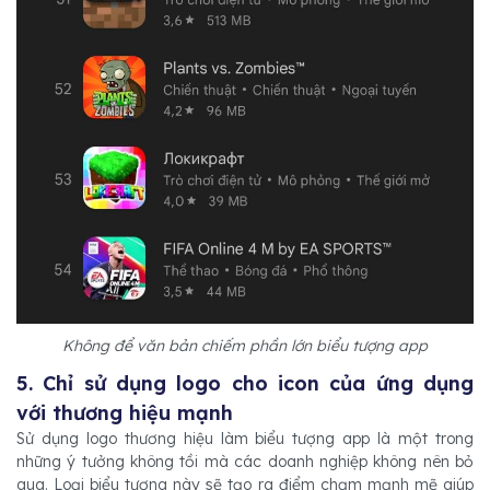
Không để văn bản chiếm phần lớn biểu tượng app
5. Chỉ sử dụng logo cho icon của ứng dụng
với thương hiệu mạnh
Sử dụng logo thương hiệu làm biểu tượng app là một trong
những ý tưởng không tồi mà các doanh nghiệp không nên bỏ
qua. Loại biểu tượng này sẽ tạo ra điểm chạm mạnh mẽ giúp