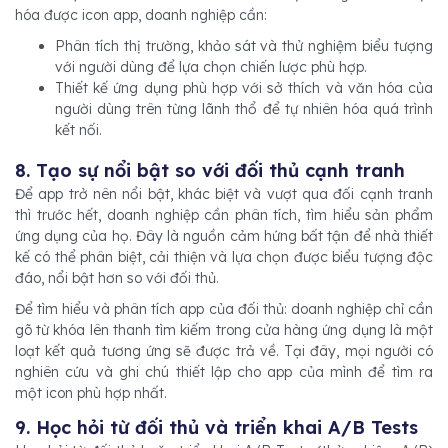
hóa được icon app, doanh nghiệp cần:
Phân tích thị trường, khảo sát và thử nghiệm biểu tượng
với người dùng để lựa chọn chiến lược phù hợp.
Thiết kế ứng dụng phù hợp với sở thích và văn hóa của
người dùng trên từng lãnh thổ để tự nhiên hóa quá trình
kết nối.
8. Tạo sự nổi bật so với đối thủ cạnh tranh
Để app trở nên nổi bật, khác biệt và vượt qua đối cạnh tranh
thì trước hết, doanh nghiệp cần phân tích, tìm hiểu sản phẩm
ứng dụng của họ. Đây là nguồn cảm hứng bất tận để nhà thiết
kế có thể phân biệt, cải thiện và lựa chọn được biểu tượng độc
đáo, nổi bật hơn so với đối thủ.
Để tìm hiểu và phân tích app của đối thủ: doanh nghiệp chỉ cần
gõ từ khóa lên thanh tìm kiếm trong cửa hàng ứng dụng là một
loạt kết quả tương ứng sẽ được trả về. Tại đây, mọi người có
nghiên cứu và ghi chú thiết lập cho app của mình để tìm ra
một icon phù hợp nhất.
9. Học hỏi từ đối thủ và triển khai A/B Tests