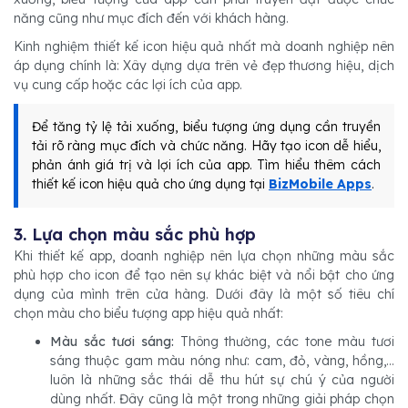
năng cũng như mục đích đến với khách hàng.
Kinh nghiệm thiết kế icon hiệu quả nhất mà doanh nghiệp nên
áp dụng chính là: Xây dựng dựa trên vẻ đẹp thương hiệu, dịch
vụ cung cấp hoặc các lợi ích của app.
Để tăng tỷ lệ tải xuống, biểu tượng ứng dụng cần truyền
tải rõ ràng mục đích và chức năng. Hãy tạo icon dễ hiểu,
phản ánh giá trị và lợi ích của app. Tìm hiểu thêm cách
thiết kế icon hiệu quả cho ứng dụng tại
BizMobile Apps
.
3. Lựa chọn màu sắc phù hợp
Khi thiết kế app, doanh nghiệp nên lựa chọn những màu sắc
phù hợp cho icon để tạo nên sự khác biệt và nổi bật cho ứng
dụng của mình trên cửa hàng. Dưới đây là một số tiêu chí
chọn màu cho biểu tượng app hiệu quả nhất:
Màu sắc tươi sáng:
Thông thường, các tone màu tươi
sáng thuộc gam màu nóng như: cam, đỏ, vàng, hồng,...
luôn là những sắc thái dễ thu hút sự chú ý của người
dùng nhất. Đây cũng là một trong những giải pháp chọn