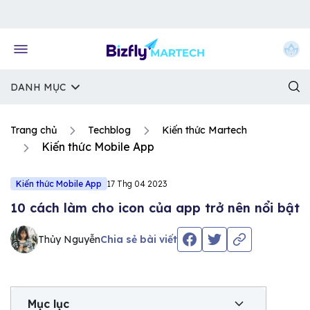
Về trang chủ Bizfly
DANH MỤC
Trang chủ
Techblog
Kiến thức Martech
Kiến thức Mobile App
Kiến thức Mobile App
17 Thg 04 2023
10 cách làm cho icon của app trở nên nổi bật
Thủy Nguyễn
Chia sẻ bài viết
Mục lục