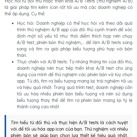
Học hỏi từ đối thủ hoặc triển khai A/B Tests (thử nghiệm A/B)
là giải pháp tìm kiếm icon rất tối ưu mà các doanh nghiệp có
thể áp dụng. Cụ thể:
Học hỏi: Doanh nghiệp có thể học hỏi và theo dõi quá
trình thử nghiệm A/B app của đối thủ cạnh tranh để xác
định một số yếu tố như: thời điểm thích hợp nên chạy
A/B test, phiên bản thử nghiệm,... để làm A/B tests song
song và tìm ra giải pháp biểu tượng phù hợp với bản
thân.
Thực chiến với A/B tests: Từ những thông tin của đối thủ,
doanh nghiệp nên trực tiếp triển khai A/B test cho ứng
dụng của mình để thử nghiệm các phiên bản và tùy chọn
app. Từ đó, tìm ra biểu tượng mang lại trải nghiệm tối ưu
và hiệu quả nhất. Trong quá trình test, doanh nghiệp cần
tối ưu hóa nhiều phiên bản biểu tượng và nên sử dụng
biểu tượng thay thế để tìm ra phiên bản mang lại tỷ lệ
thành công cao nhất.
Tìm hiểu từ đối thủ và thực hiện A/B tests là cách tuyệt
vời để tối ưu hóa app icon của bạn. Thử nghiệm với nhiều
phiên bản sẽ giúp bạn chọn lựa thiết kế hiệu quả nhất.