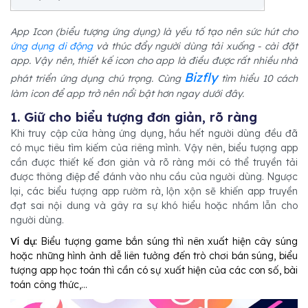
App Icon (biểu tượng ứng dụng) là yếu tố tạo nên sức hút cho
ứng dụng di động
và thúc đẩy người dùng tải xuống - cài đặt
app. Vậy nên, thiết kế icon cho app là điều được rất nhiều nhà
Bizfly
phát triển ứng dụng chú trọng. Cùng
tìm hiểu 10 cách
làm icon để app trở nên nổi bật hơn ngay dưới đây.
1. Giữ cho biểu tượng đơn giản, rõ ràng
Khi truy cập cửa hàng ứng dụng, hầu hết người dùng đều đã
có mục tiêu tìm kiếm của riêng mình. Vậy nên, biểu tượng app
cần được thiết kế đơn giản và rõ ràng mới có thể truyền tải
được thông điệp để đánh vào nhu cầu của người dùng. Ngược
lại, các biểu tượng app rườm rà, lộn xộn sẽ khiến app truyền
đạt sai nội dung và gây ra sự khó hiểu hoặc nhầm lẫn cho
người dùng.
Ví dụ:
Biểu tượng game bắn súng thì nên xuất hiện cây súng
hoặc những hình ảnh dễ liên tưởng đến trò chơi bán súng, biểu
tượng app học toán thì cần có sự xuất hiện của các con số, bài
toán công thức,...