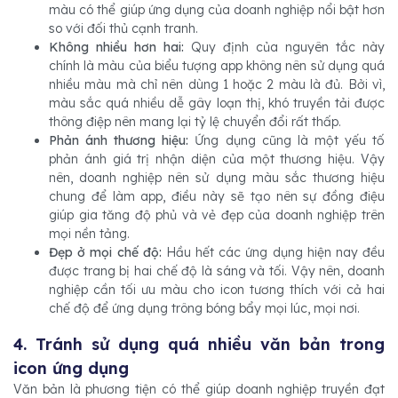
màu có thể giúp ứng dụng của doanh nghiệp nổi bật hơn
so với đối thủ cạnh tranh.
Không nhiều hơn hai:
Quy định của nguyên tắc này
chính là màu của biểu tượng app không nên sử dụng quá
nhiều màu mà chỉ nên dùng 1 hoặc 2 màu là đủ. Bởi vì,
màu sắc quá nhiều dễ gây loạn thị, khó truyền tải được
thông điệp nên mang lại tỷ lệ chuyển đổi rất thấp.
Phản ánh thương hiệu:
Ứng dụng cũng là một yếu tố
phản ánh giá trị nhận diện của một thương hiệu. Vậy
nên, doanh nghiệp nên sử dụng màu sắc thương hiệu
chung để làm app, điều này sẽ tạo nên sự đồng điệu
giúp gia tăng độ phủ và vẻ đẹp của doanh nghiệp trên
mọi nền tảng.
Đẹp ở mọi chế độ:
Hầu hết các ứng dụng hiện nay đều
được trang bị hai chế độ là sáng và tối. Vậy nên, doanh
nghiệp cần tối ưu màu cho icon tương thích với cả hai
chế độ để ứng dụng trông bóng bẩy mọi lúc, mọi nơi.
4. Tránh sử dụng quá nhiều văn bản trong
icon ứng dụng
Văn bản là phương tiện có thể giúp doanh nghiệp truyền đạt