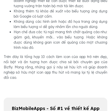
doanh nghiệp thiết kế cần được thiết kế dưới dạng biểu
tượng vuông tràn toàn bộ mới tải lên được.
Không thêm từ khóa đề xuất vào biểu tượng ứng dụng
bởi Google có luật cấm.
Không dùng các hình ảnh hoặc đồ họa trong ứng dụng
làm biểu tượng vì dễ gây nhầm lẫn cho người dùng.
Hạn chế đưa các từ ngữ mang tính chất quảng cáo như:
giảm giá, khuyến mãi… vào biểu tượng. Hoặc không
được dùng không gian icon để quảng cáo một chương
trình nào đó.
Trên đây là tổng hợp 10 cách làm icon của app trở nên đẹp,
nổi bật và ấn tượng hơn được chia sẻ bởi chuyên gia của
Bizfly. Mong rằng, những gợi ý này sẽ hữu ích và giúp doanh
nghiệp sở hữu một icon app thu hút và mang lại tỷ lệ chuyển
đổi cao.
BizMobileApps - Số #1 về thiết kế App