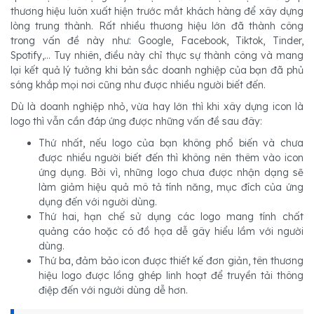
thương hiệu luôn xuất hiện trước mắt khách hàng để xây dựng
lòng trung thành. Rất nhiều thương hiệu lớn đã thành công
trong vấn đề này như: Google, Facebook, Tiktok, Tinder,
Spotify,... Tuy nhiên, điều này chỉ thực sự thành công và mang
lại kết quả lý tưởng khi bản sắc doanh nghiệp của bạn đã phủ
sóng khắp mọi nơi cũng như được nhiều người biết đến.
Dù là doanh nghiệp nhỏ, vừa hay lớn thì khi xây dựng icon là
logo thì vẫn cần đáp ứng được những vấn đề sau đây:
Thứ nhất, nếu logo của bạn không phổ biến và chưa
được nhiều người biết đến thì không nên thêm vào icon
ứng dụng. Bởi vì, những logo chưa được nhận dạng sẽ
làm giảm hiệu quả mô tả tính năng, mục đích của ứng
dụng đến với người dùng.
Thứ hai, hạn chế sử dụng các logo mang tính chất
quảng cáo hoặc có đồ họa dễ gây hiểu lầm với người
dùng.
Thứ ba, đảm bảo icon được thiết kế đơn giản, tên thương
hiệu logo được lồng ghép linh hoạt để truyền tải thông
điệp đến với người dùng dễ hơn.