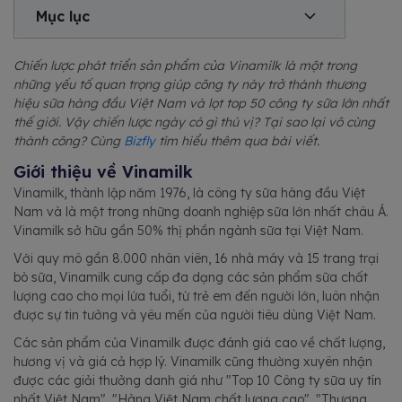
Mục lục
Chiến lược phát triển sản phẩm của Vinamilk là một trong
những yếu tố quan trọng giúp công ty này trở thành thương
hiệu sữa hàng đầu Việt Nam và lọt top 50 công ty sữa lớn nhất
thế giới. Vậy chiến lược ngày có gì thú vị? Tại sao lại vô cùng
thành công? Cùng
Bizfly
tìm hiểu thêm qua bài viết.
Giới thiệu về Vinamilk
Vinamilk, thành lập năm 1976, là công ty sữa hàng đầu Việt
Nam và là một trong những doanh nghiệp sữa lớn nhất châu Á.
Vinamilk sở hữu gần 50% thị phần ngành sữa tại Việt Nam.
Với quy mô gần 8.000 nhân viên, 16 nhà máy và 15 trang trại
bò sữa, Vinamilk cung cấp đa dạng các sản phẩm sữa chất
lượng cao cho mọi lứa tuổi, từ trẻ em đến người lớn, luôn nhận
được sự tin tưởng và yêu mến của người tiêu dùng Việt Nam.
Các sản phẩm của Vinamilk được đánh giá cao về chất lượng,
hương vị và giá cả hợp lý. Vinamilk cũng thường xuyên nhận
được các giải thưởng danh giá như "Top 10 Công ty sữa uy tín
nhất Việt Nam", "Hàng Việt Nam chất lượng cao", "Thương