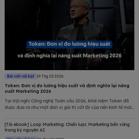
Bài viết nổi bật
19 Thg 03 2026
Token: Đơn vị đo lường hiệu suất và định nghĩa lại năng
suất Marketing 2026
Tại Hội nghị Công nghệ Toàn cầu 2026, khái niệm Token đã
được đưa ra như một đơn vị giá trị cốt lõi của nền kinh tế mới.
Tuy nhiên, nếu chỉ nhìn dưới góc độ kỹ thuật của NVIDIA,
chúng ta sẽ bỏ lỡ một bước ngoặt quan trọng trong quản trị
[Tải ebook] Loop Marketing: Chiến lược Marketing bền vững
Marketing.
trong kỷ nguyên AI