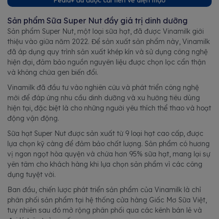
Sản phẩm Sữa Super Nut đầy giá trị dinh dưỡng
Sản phẩm Super Nut, một loại sữa hạt, đã được Vinamilk giới
thiệu vào giữa năm 2022. Để sản xuất sản phẩm này, Vinamilk
đã áp dụng quy trình sản xuất khép kín và sử dụng công nghệ
hiện đại, đảm bảo nguồn nguyên liệu được chọn lọc cẩn thận
và không chứa gen biến đổi.
Vinamilk đã đầu tư vào nghiên cứu và phát triển công nghệ
mới để đáp ứng nhu cầu dinh dưỡng và xu hướng tiêu dùng
hiện tại, đặc biệt là cho những người yêu thích thể thao và hoạt
động vận động.
Sữa hạt Super Nut được sản xuất từ 9 loại hạt cao cấp, được
lựa chọn kỹ càng để đảm bảo chất lượng. Sản phẩm có hương
vị ngon ngọt hòa quyện và chứa hơn 95% sữa hạt, mang lại sự
yên tâm cho khách hàng khi lựa chọn sản phẩm vì các công
dụng tuyệt vời.
Ban đầu, chiến lược phát triển sản phẩm của Vinamilk là chỉ
phân phối sản phẩm tại hệ thống cửa hàng Giấc Mơ Sữa Việt,
tuy nhiên sau đó mở rộng phân phối qua các kênh bán lẻ và