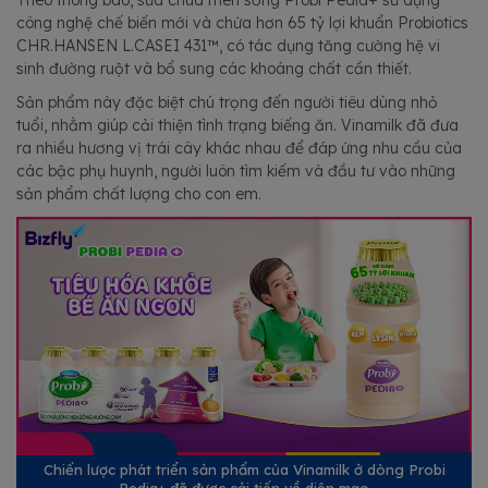
Theo thông báo, sữa chua men sống Probi Pedia+ sử dụng
công nghệ chế biến mới và chứa hơn 65 tỷ lợi khuẩn Probiotics
CHR.HANSEN L.CASEI 431™, có tác dụng tăng cường hệ vi
sinh đường ruột và bổ sung các khoáng chất cần thiết.
Sản phẩm này đặc biệt chú trọng đến người tiêu dùng nhỏ
tuổi, nhằm giúp cải thiện tình trạng biếng ăn. Vinamilk đã đưa
ra nhiều hương vị trái cây khác nhau để đáp ứng nhu cầu của
các bậc phụ huynh, người luôn tìm kiếm và đầu tư vào những
sản phẩm chất lượng cho con em.
Chiến lược phát triển sản phẩm của Vinamilk ở dòng Probi
Pedia+ đã được cải tiến về diện mạo