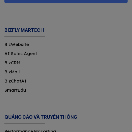
BIZFLY MARTECH
BizWebsite
AI Sales Agent
BizCRM
BizMail
BizChatAI
SmartEdu
QUẢNG CÁO VÀ TRUYỀN THÔNG
Performance Marketing