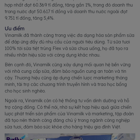
hợp nhất đạt 60.369 tỉ đồng, tăng gần 1%, trong đó doanh thu
trong nước đạt 50.617 tỉ đồng và doanh thu nước ngoài đạt
9.751 tỉ đồng, tăng 5,4%.
Ưu điểm
Vinamilk đã thành công trong việc đa dạng hóa sản phẩm sữa
để đáp ứng đầy đủ nhu cầu của người tiêu dùng. Từ sữa tươi
100% tới sữa tiệt trùng Flex và sữa chua uống, họ đã tạo ra
nhiều nhãn hiệu sữa với công dụng khác nhau.
Bên cạnh đó, Vinamilk cũng xây dựng mối quan hệ bền vững
với nhà cung cấp sữa, đảm bảo nguồn cung an toàn và tin
cậy. Thương hiệu cũng áp dụng chiến lược marketing thông
minh, tài trợ các chương trình truyền hình và trao học bổng
cho học sinh nghèo.
Ngoài ra, Vinamilk còn có hệ thống tư vấn dinh dưỡng và hỗ
trợ cộng đồng. Có thể nói, nhờ sự kết hợp hiệu quả giữa chiến
lược phát triển sản phẩm của Vinamilk và marketing, tập đoàn
đã tạo nên thành công đáng chú ý trong ngành công nghiệp
sữa tươi, đảm bảo sức khỏe cho hàng triệu gia đình Việt.