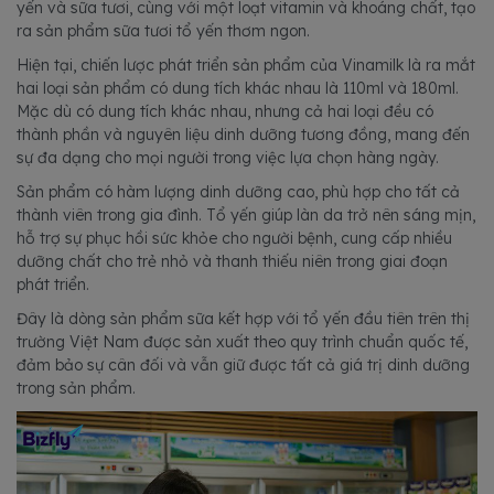
yến và sữa tươi, cùng với một loạt vitamin và khoáng chất, tạo
ra sản phẩm sữa tươi tổ yến thơm ngon.
Hiện tại, chiến lược phát triển sản phẩm của Vinamilk là ra mắt
hai loại sản phẩm có dung tích khác nhau là 110ml và 180ml.
Mặc dù có dung tích khác nhau, nhưng cả hai loại đều có
thành phần và nguyên liệu dinh dưỡng tương đồng, mang đến
sự đa dạng cho mọi người trong việc lựa chọn hàng ngày.
Sản phẩm có hàm lượng dinh dưỡng cao, phù hợp cho tất cả
thành viên trong gia đình. Tổ yến giúp làn da trở nên sáng mịn,
hỗ trợ sự phục hồi sức khỏe cho người bệnh, cung cấp nhiều
dưỡng chất cho trẻ nhỏ và thanh thiếu niên trong giai đoạn
phát triển.
Đây là dòng sản phẩm sữa kết hợp với tổ yến đầu tiên trên thị
trường Việt Nam được sản xuất theo quy trình chuẩn quốc tế,
đảm bảo sự cân đối và vẫn giữ được tất cả giá trị dinh dưỡng
trong sản phẩm.