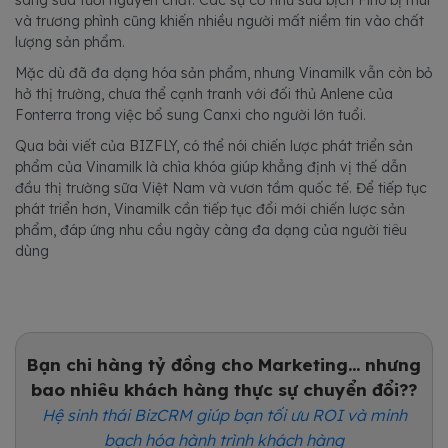
sang sữa tươi nguyên chất. Các sự cố như sữa bịch Fino bị mùi
và trương phình cũng khiến nhiều người mất niềm tin vào chất
lượng sản phẩm.
Mặc dù đã đa dạng hóa sản phẩm, nhưng Vinamilk vẫn còn bỏ
hở thị trường, chưa thể cạnh tranh với đối thủ Anlene của
Fonterra trong việc bổ sung Canxi cho người lớn tuổi.
Qua bài viết của BIZFLY, có thể nói chiến lược phát triển sản
phẩm của Vinamilk là chìa khóa giúp khẳng định vị thế dẫn
đầu thị trường sữa Việt Nam và vươn tầm quốc tế. Để tiếp tục
phát triển hơn, Vinamilk cần tiếp tục đổi mới chiến lược sản
phẩm, đáp ứng nhu cầu ngày càng đa dạng của người tiêu
dùng
Bạn chi hàng tỷ đồng cho Marketing... nhưng
bao nhiêu khách hàng thực sự chuyển đổi??
Hệ sinh thái BizCRM giúp bạn tối ưu ROI và minh
bạch hóa hành trình khách hàng