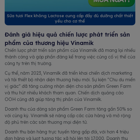
Sữa tươi Flex không Lactose cung cấp đầy đủ dưỡng chất thiết
yếu cho cơ thể
Đánh giá hiệu quả chiến lược phát triển sản
phẩm của thương hiệu Vinamik
Chiến lược phát triển sản phẩm của Vinamilk đã mang lại nhiều
thành công và góp phần đáng kể trong việc củng cố vị thế của
công ty trên thị trường.
Cụ thể, năm 2023, Vinamilk đã triển khai chiến dịch marketing
và tái thiết bộ nhận diện thương hiệu mới. Sự kiện "Chu du miền
vị giác" đã tăng cường nhận diện cho sản phẩm Green Farm
và thu hút nhiều khách tham quan. Chiến dịch quảng cáo
OOH cũng đã giúp tăng thị phần của Vinamilk.
Doanh thu của dòng sản phẩm Green Farm tăng gần 50% so
với cùng kỳ. Vinamilk sẽ nâng cấp các cửa hàng và mở rộng
độ phủ trên các sàn thương mại điện tử.
Doanh thu bán hàng trực tuyến tăng gấp đôi, với hơn 4 triệu
đơn hàng và lượt tương tác xã hội lên tới 17.000. Doanh thu