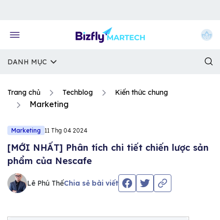
Về trang chủ Bizfly
DANH MỤC
Trang chủ
Techblog
Kiến thức chung
Marketing
Marketing
11 Thg 04 2024
[MỚI NHẤT] Phân tích chi tiết chiến lược sản
phẩm của Nescafe
Lê Phú Thế
Chia sẻ bài viết