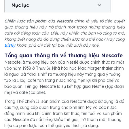
Mục lục
Chiến lược sản phẩm của Nescafe
chính là yếu tố tiên quyết
giúp thương hiệu này trở thành một trong những thương hiệu
cafe nổi tiếng toàn cầu. Điều này khiến cho bạn vô cùng tò mò,
không biết hãng đã áp dụng chiến lược như thế nào? Hãy cùng
Bizfly
khám phá chi tiết tại bài viết dưới đây nhé.
Tổng quan thông tin về thương hiệu Nescafe
Nescafe là thương hiệu con của Nestlé được chính thức ra mắt
vào năm 1938 ở Thụy Sĩ. Nhà hóa học Max Morgenthaler chính
là người đã “khai sinh” ra thương hiệu này thông qua ý tưởng
tạo ra 1 loại cafe tan trong nước nóng, tiện lợi khi pha chế và
bảo quản. Tên gọi Nescafe là sự kết hợp giữa Nestlé (tập đoàn
mẹ) và café (cà phê).
Trong Thế chiến II, sản phẩm của Nescafe được sử dụng là đồ
cứu trợ, cung cấp quan trọng cho binh lính Mỹ và các nước
đồng minh. Sau khi chiến tranh kết thúc, tên tuổi và sản phẩm
của Nescafe đã nổi tiếng khắp thế giới, trở thành một thương
hiệu cà phê được toàn thế giới yêu thích, sử dụng.