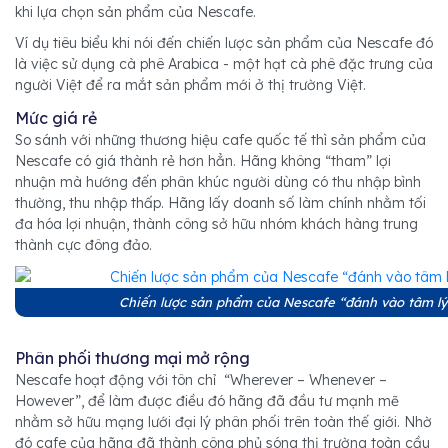
khi lựa chọn sản phẩm của Nescafe.
Ví dụ tiêu biểu khi nói đến chiến lược sản phẩm của Nescafe đó
là việc sử dụng cà phê Arabica - một hạt cà phê đặc trưng của
người Việt để ra mắt sản phẩm mới ở thị trường Việt.
Mức giá rẻ
So sánh với những thương hiệu cafe quốc tế thì sản phẩm của
Nescafe có giá thành rẻ hơn hẳn. Hãng không “tham” lợi
nhuận mà hướng đến phân khúc người dùng có thu nhập bình
thường, thu nhập thấp. Hãng lấy doanh số làm chính nhằm tối
đa hóa lợi nhuận, thành công sở hữu nhóm khách hàng trung
thành cực đông đảo.
Chiến lược sản phẩm của Nescafe “đánh vào tâm lý”
Phân phối thương mại mở rộng
Nescafe hoạt động với tôn chỉ “Wherever – Whenever –
However”, để làm được điều đó hãng đã đầu tư mạnh mẽ
nhằm sở hữu mạng lưới đại lý phân phối trên toàn thế giới. Nhờ
đó cafe của hãng đã thành công phủ sóng thị trường toàn cầu