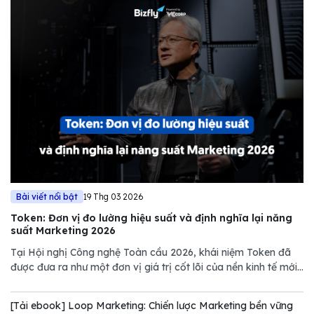
Bài viết nổi bật
19 Thg 03 2026
Token: Đơn vị đo lường hiệu suất và định nghĩa lại năng
suất Marketing 2026
Tại Hội nghị Công nghệ Toàn cầu 2026, khái niệm Token đã
được đưa ra như một đơn vị giá trị cốt lõi của nền kinh tế mới.
Tuy nhiên, nếu chỉ nhìn dưới góc độ kỹ thuật của NVIDIA,
chúng ta sẽ bỏ lỡ một bước ngoặt quan trọng trong quản trị
[Tải ebook] Loop Marketing: Chiến lược Marketing bền vững
Marketing.