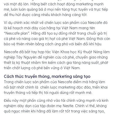
với mật độ lớn. Hãng biết cách hoạt động marketing mạnh
mẽ, luôn luôn quảng bá ở mọi nền tảng trực tuyến và trực tiếp
để thu hút được càng nhiều khách hàng càng tốt.
Ví dụ chính xác nhất về chiến lược sản phẩm của Nescafe đó
là kế hoạch mới đây của hãng tại Việt Nam mang tên
“Nescafe plan”. Hãng đã tạo sự đồng nhất trong chuỗi giá trị
cà phê và nâng cao giá trị hạt cà phê Việt Nam. Đồng thời còn
bảo vệ thiên nhiên bằng cách ứng phó với biến đổi khí hậu.
Nescafe đã bắt tay hợp tác Viện Khoa học Kỹ thuật Nông lâm
nghiệp Tây Nguyên để nghiên cứu cà phê, chuyển giao những
thiết bị kỹ thuật nhằm tìm kiếm cách gia tăng năng suất, phát
triển chất lượng cà phê bền vững ở Việt Nam.
Cách thức truyền thông, marketing sáng tạo
Trong chiến lược sản phẩm của Nescafe điểm mà hãng làm
nổi bật nhất chính là chiến lược marketing độc đáo, triển khai
truyền thông và tiếp thị tới người dùng rất mạnh mẽ.
Điều này một phần cũng nhờ vào tài chính vững mạnh và kinh
nghiệm dày dạn của tập đoàn mẹ Nestle. Chính vì thế, không
quá ngạc nhiên khi hãng đã làm rất tốt trong việc sáng tạo,