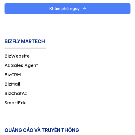
Khám phá ngay
BIZFLY MARTECH
BizWebsite
AI Sales Agent
BizCRM
BizMail
BizChatAI
SmartEdu
QUẢNG CÁO VÀ TRUYỀN THÔNG