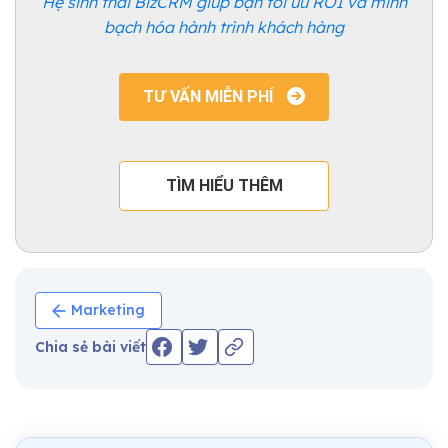
Hệ sinh thái BizCRM giúp bạn tối ưu ROI và minh
bạch hóa hành trình khách hàng
TƯ VẤN MIỄN PHÍ
TÌM HIỂU THÊM
Marketing
Chia sẻ bài viết