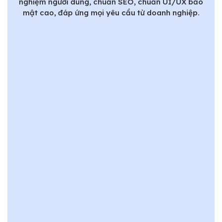
nghiệm người dùng, chuẩn SEO, chuẩn UI/UX bảo
mật cao, đáp ứng mọi yêu cầu từ doanh nghiệp.