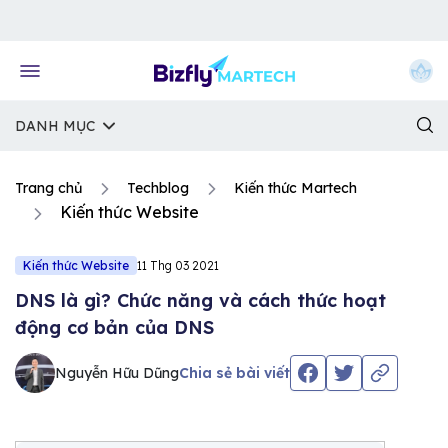
Về trang chủ Bizfly
DANH MỤC
Trang chủ
Techblog
Kiến thức Martech
Kiến thức Website
Kiến thức Website
11 Thg 03 2021
DNS là gì? Chức năng và cách thức hoạt
động cơ bản của DNS
Nguyễn Hữu Dũng
Chia sẻ bài viết