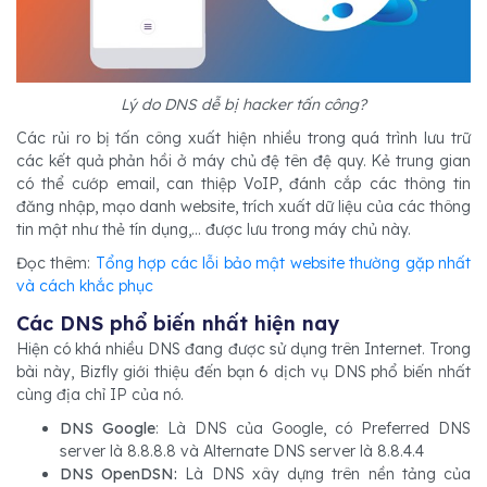
Lý do DNS dễ bị hacker tấn công?
Các rủi ro bị tấn công xuất hiện nhiều trong quá trình lưu trữ
các kết quả phản hồi ở máy chủ đệ tên đệ quy. Kẻ trung gian
có thể cướp email, can thiệp VoIP, đánh cắp các thông tin
đăng nhập, mạo danh website, trích xuất dữ liệu của các thông
tin mật như thẻ tín dụng,... được lưu trong máy chủ này.
Đọc thêm:
Tổng hợp các lỗi bảo mật website thường gặp nhất
và cách khắc phục
Các DNS phổ biến nhất hiện nay
Hiện có khá nhiều DNS đang được sử dụng trên Internet. Trong
bài này, Bizfly giới thiệu đến bạn 6 dịch vụ DNS phổ biến nhất
cùng địa chỉ IP của nó.
DNS Google
: Là DNS của Google, có Preferred DNS
server là 8.8.8.8 và Alternate DNS server là 8.8.4.4
DNS OpenDSN:
Là DNS xây dựng trên nền tảng của