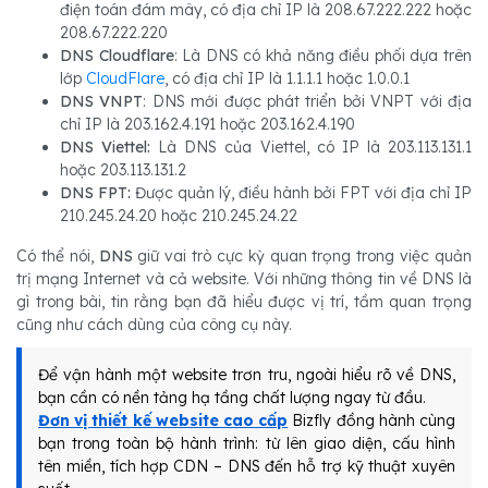
điện toán đám mây, có địa chỉ IP là 208.67.222.222 hoặc
208.67.222.220
DNS Cloudflare
: Là DNS có khả năng điều phối dựa trên
lớp
CloudFlare
, có địa chỉ IP là 1.1.1.1 hoặc 1.0.0.1
DNS VNPT
: DNS mới được phát triển bởi VNPT với địa
chỉ IP là 203.162.4.191 hoặc 203.162.4.190
DNS Viettel:
Là DNS của Viettel, có IP là 203.113.131.1
hoặc 203.113.131.2
DNS FPT:
Được quản lý, điều hành bởi FPT với địa chỉ IP
210.245.24.20 hoặc 210.245.24.22
Có thể nói,
DNS
giữ vai trò cực kỳ quan trọng trong việc quản
trị mạng Internet và cả website. Với những thông tin về DNS là
gì trong bài, tin rằng bạn đã hiểu được vị trí, tầm quan trọng
cũng như cách dùng của công cụ này.
Để vận hành một website trơn tru, ngoài hiểu rõ về DNS,
bạn cần có nền tảng hạ tầng chất lượng ngay từ đầu.
Đơn vị thiết kế website cao cấp
Bizfly đồng hành cùng
bạn trong toàn bộ hành trình: từ lên giao diện, cấu hình
tên miền, tích hợp CDN – DNS đến hỗ trợ kỹ thuật xuyên