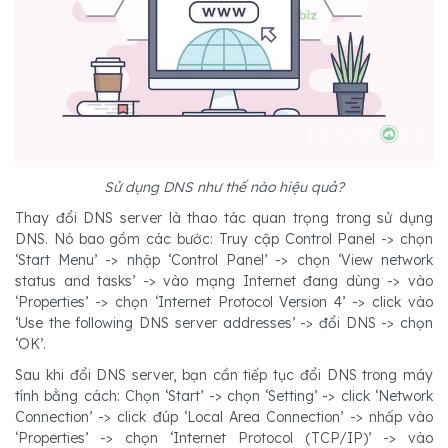
Sử dụng DNS như thế nào hiệu quả?
Thay đổi DNS server là thao tác quan trọng trong sử dụng
DNS. Nó bao gồm các bước: Truy cập Control Panel -> chọn
‘Start Menu’ -> nhập ‘Control Panel’ -> chọn ‘View network
status and tasks’ -> vào mạng Internet đang dùng -> vào
‘Properties’ -> chọn ‘Internet Protocol Version 4’ -> click vào
‘Use the following DNS server addresses’ -> đổi DNS -> chọn
‘OK’.
Sau khi đổi DNS server, bạn cần tiếp tục đổi DNS trong máy
tính bằng cách: Chọn ‘Start’ -> chọn ‘Setting’ -> click ‘Network
Connection’ -> click đúp ‘Local Area Connection’ -> nhấp vào
‘Properties’ -> chọn ‘Internet Protocol (TCP/IP)’ -> vào