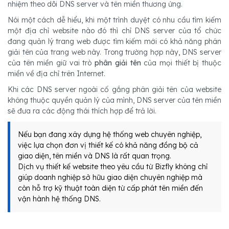
nhiệm theo dõi DNS server và tên miền thương ứng.
Nói một cách dễ hiểu, khi một trình duyệt có nhu cầu tìm kiếm
một địa chỉ website nào đó thì chỉ DNS server của tổ chức
đang quản lý trang web được tìm kiếm mới có khả năng phân
giải tên của trang web này. Trong trường hợp này, DNS server
của tên miền giữ vai trò
phân giải tên
của mọi thiết bị thuộc
miền về địa chỉ trên Internet.
Khi các DNS server ngoài cố gắng phân giải tên của website
không thuộc quyền quản lý của mình, DNS server của tên miền
sẽ đưa ra các động thái thích hợp để trả lời.
Nếu bạn đang xây dựng hệ thống web chuyên nghiệp,
việc lựa chọn đơn vị thiết kế có khả năng đồng bộ cả
giao diện, tên miền và DNS là rất quan trọng.
Dịch vụ thiết kế website theo yêu cầu từ Bizfly không chỉ
giúp doanh nghiệp sở hữu giao diện chuyên nghiệp mà
còn hỗ trợ kỹ thuật toàn diện từ cấp phát tên miền đến
vận hành hệ thống DNS.