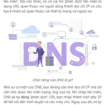
tên miền’. Nói các khác, nó có vai trò ‘phiên dịch’ tên miền từ
dạng URL quen thuộc với người dùng thành địa chỉ IP có cấu
tạo 4 nhóm số quen thuộc với thiết bị mạng và ngược lại.
Chức năng của DNS là gì?
Nhờ sự có mặt của DNS, bạn không cần nhớ địa chỉ IP mà chỉ
cần nhớ được tên miền tương ứng của nó. Khi nhập tên miền,
DNS sẽ
tự động
‘phiên dịch’ URL bạn nhập thành một dãy IP
để kết nối đến trình duyệt và các máy chủ. Ngay sau đó, nó lại