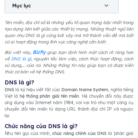
Mục lục
Tên miền, địa chỉ số là những yếu tố quan trọng bậc nhất trong
tạo dựng liên kết giữa các thiết bị mạng. Những thuật ngữ liên
quan như DNS là gì cũng bởi vậy mà trở thành vấn đề mà bất
cứ ai hoạt động trong lĩnh vực công nghệ cần biết.
Bizfly
Bài viết này,
giúp bạn định hình một cách rõ ràng hơn
về
DNS là gì
, nguyên tắc làm việc, cách thức hoạt động, cách
sử dụng,... của nó. Những thông tin này giúp bạn có được kiến
thức cơ bản về hệ thống DNS
.
DNS là gì?
DNS
là ký hiệu viết tắt của
Domain Name System
, nghĩa tiếng
Việt là
hệ thống phân giải tên miền
. Hệ chuyển đổi này được
ứng dụng vào Internet năm 1984, với vai trò như một công cụ
chuyển đổi tên miền từ dạng URL thành địa chỉ IP và ngược
lại.
Chức năng của DNS là gì?
Như tên gọi của mình,
chức năng chính của DNS
là ‘phân giải