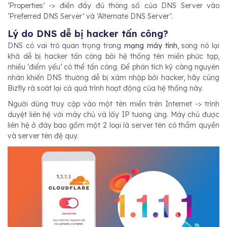
‘Properties’ -> điền đầy đủ thông số của DNS Server vào
‘Preferred DNS Server’ và ‘Alternate DNS Server’.
Lý do DNS dễ bị hacker tấn công?
DNS có vai trò quan trọng trong
mạng máy tính
, song nó lại
khá dễ bị hacker tấn công bởi hệ thống tên miền phức tạp,
nhiều ‘điểm yếu’ có thể tấn công. Để phân tích kỹ càng nguyên
nhân khiến DNS thường dễ bị xâm nhập bởi hacker, hãy cùng
Bizfly rà soát lại cả quá trình hoạt động của hệ thống này.
Người dùng truy cập vào một tên miền trên Internet -> trình
duyệt liên hệ với máy chủ và lấy IP tương ứng. Máy chủ được
liên hệ ở đây bao gồm một 2 loại là server tên có thẩm quyền
và server tên đệ quy.