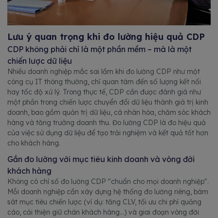
Lưu ý quan trọng khi đo lường hiệu quả CDP
CDP không phải chỉ là một phần mềm – mà là một
chiến lược dữ liệu
Nhiều doanh nghiệp mắc sai lầm khi đo lường CDP như một
công cụ IT thông thường, chỉ quan tâm đến số lượng kết nối
hay tốc độ xử lý. Trong thực tế, CDP cần được đánh giá như
một phần trong chiến lược chuyển đổi dữ liệu thành giá trị kinh
doanh, bao gồm quản trị dữ liệu, cá nhân hóa, chăm sóc khách
hàng và tăng trưởng doanh thu. Đo lường CDP là đo hiệu quả
của việc sử dụng dữ liệu để tạo trải nghiệm và kết quả tốt hơn
cho khách hàng.
Gắn đo lường với mục tiêu kinh doanh và vòng đời
khách hàng
Không có chỉ số đo lường CDP "chuẩn cho mọi doanh nghiệp".
Mỗi doanh nghiệp cần xây dựng hệ thống đo lường riêng, bám
sát mục tiêu chiến lược (ví dụ: tăng CLV, tối ưu chi phí quảng
cáo, cải thiện giữ chân khách hàng…) và giai đoạn vòng đời