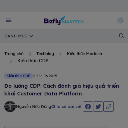
Về trang chủ Bizfly
DANH MỤC
Trang chủ
Techblog
Kiến thức Martech
Kiến thức CDP
Kiến thức CDP
11 Thg 06 2025
Đo lường CDP: Cách đánh giá hiệu quả triển
khai Customer Data Platform
Nguyễn Hữu Dũng
Chia sẻ bài viết