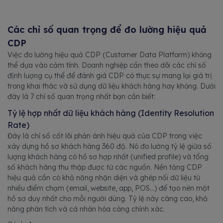
Các chỉ số quan trọng để đo lường hiệu quả
CDP
Việc đo lường hiệu quả CDP (Customer Data Platform) không
thể dựa vào cảm tính. Doanh nghiệp cần theo dõi các chỉ số
định lượng cụ thể để đánh giá CDP có thực sự mang lại giá trị
trong khai thác và sử dụng dữ liệu khách hàng hay không. Dưới
đây là 7 chỉ số quan trọng nhất bạn cần biết:
Tỷ lệ hợp nhất dữ liệu khách hàng (Identity Resolution
Rate)
Đây là chỉ số cốt lõi phản ánh hiệu quả của CDP trong việc
xây dựng hồ sơ khách hàng 360 độ. Nó đo lường tỷ lệ giữa số
lượng khách hàng có hồ sơ hợp nhất (unified profile) và tổng
số khách hàng thu thập được từ các nguồn. Nền tảng CDP
hiệu quả cần có khả năng nhận diện và ghép nối dữ liệu từ
nhiều điểm chạm (email, website, app, POS…) để tạo nên một
hồ sơ duy nhất cho mỗi người dùng. Tỷ lệ này càng cao, khả
năng phân tích và cá nhân hóa càng chính xác.