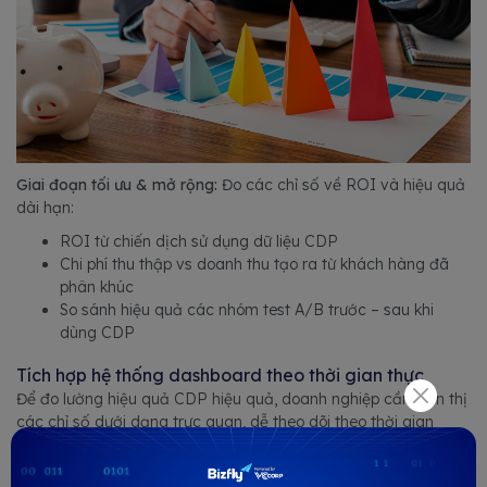
Giai đoạn tối ưu & mở rộng:
Đo các chỉ số về ROI và hiệu quả
dài hạn:
ROI từ chiến dịch sử dụng dữ liệu CDP
Chi phí thu thập vs doanh thu tạo ra từ khách hàng đã
phân khúc
So sánh hiệu quả các nhóm test A/B trước – sau khi
dùng CDP
Tích hợp hệ thống dashboard theo thời gian thực
Để đo lường hiệu quả CDP hiệu quả, doanh nghiệp cần hiển thị
các chỉ số dưới dạng trực quan, dễ theo dõi theo thời gian
thực.
Tuỳ theo quy mô của mỗi doanh nghiệp, doanh nghiệp có thể