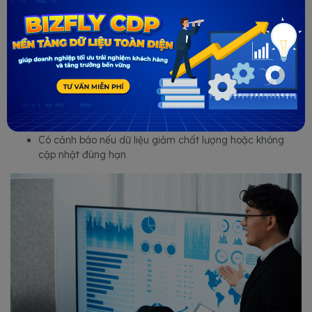
tham khảo một số công cụ phổ biến như Looker, Power BI,
Tableau, Google Data Studio: dễ tích hợp, Dashboard nội bộ
CDP: Một số nền tảng như Twilio Segment, mParticle, Tealium
có tích hợp sẵn dashboard
Nguyên tắc lựa chọn CDP hiệu quả:
Hiển thị rõ các KPI ưu tiên từng giai đoạn
Có tính năng lọc theo kênh (email, ad, web…) và theo thời
gian (ngày, tuần, tháng)
Có cảnh báo nếu dữ liệu giảm chất lượng hoặc không
cập nhật đúng hạn