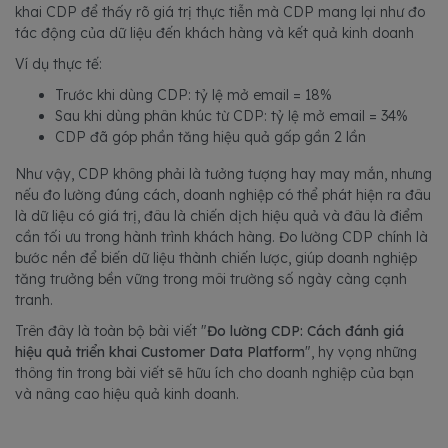
khai CDP để thấy rõ giá trị thực tiễn mà CDP mang lại như đo
tác động của dữ liệu đến khách hàng và kết quả kinh doanh
Ví dụ thực tế:
Trước khi dùng CDP: tỷ lệ mở email = 18%
Sau khi dùng phân khúc từ CDP: tỷ lệ mở email = 34%
CDP đã góp phần tăng hiệu quả gấp gần 2 lần
Như vậy, CDP không phải là tưởng tượng hay may mắn, nhưng
nếu đo lường đúng cách, doanh nghiệp có thể phát hiện ra đâu
là dữ liệu có giá trị, đâu là chiến dịch hiệu quả và đâu là điểm
cần tối ưu trong hành trình khách hàng. Đo lường CDP chính là
bước nền để biến dữ liệu thành chiến lược, giúp doanh nghiệp
tăng trưởng bền vững trong môi trường số ngày càng cạnh
tranh.
Trên đây là toàn bộ bài viết "
Đo lường CDP: Cách đánh giá
hiệu quả triển khai Customer Data Platform
", hy vọng những
thông tin trong bài viết sẽ hữu ích cho doanh nghiệp của bạn
và nâng cao hiệu quả kinh doanh.