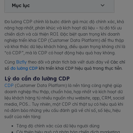
Mục lục
Đo lường CDP chính là bước đánh giá mức độ chính xác, khả
năng hợp nhất, phân khúc và kích hoạt dữ liệu – từ đó tối ưu
chiến dịch và cải thiện ROI. Đặc biệt quan trọng khi doanh
nghiệp triển khai CDP (Customer Data Platform) để thu thập
và khai thác dữ liệu khách hàng, điều quan trọng không chỉ là
“có CDP”, mà là CDP có hoạt động hiệu quả hay không.
Cùng
Bizfly
theo dõi và phân tích bài viết dưới đây về
Các chỉ
số
đo lường CDP
khi triển khai CDP hiệu quả trong thực tiễn
.
Lý do cần đo lường CDP
CDP
(Customer Data Platform) là nền tảng công nghệ giúp
doanh nghiệp thu thập, chuẩn hóa, hợp nhất và kích hoạt dữ
liệu khách hàng từ nhiều nguồn như website, app, CRM, social
media, POS... Tuy nhiên, một CDP chỉ thật sự có hiệu quả khi
nó đảm bảo những yêu cầu đánh giá về chỉ số, số liệu, hiệu
suất của nền tảng:
Tăng độ chính xác của dữ liệu người dùng
Cải thiện hiệu quả cá nhân hóa chiến dịch marketing