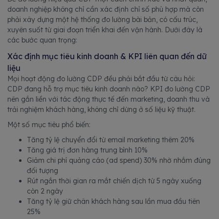
doanh nghiệp không chỉ cần xác định chỉ số phù hợp mà còn
phải xây dựng một hệ thống đo lường bài bản, có cấu trúc,
xuyên suốt từ giai đoạn triển khai đến vận hành. Dưới đây là
các bước quan trọng:
Xác định mục tiêu kinh doanh & KPI liên quan đến dữ
liệu
Mọi hoạt động đo lường CDP đều phải bắt đầu từ câu hỏi:
CDP đang hỗ trợ mục tiêu kinh doanh nào? KPI đo lường CDP
nên gắn liền với tác động thực tế đến marketing, doanh thu và
trải nghiệm khách hàng, không chỉ dừng ở số liệu kỹ thuật.
Một số mục tiêu phổ biến:
Tăng tỷ lệ chuyển đổi từ email marketing thêm 20%
Tăng giá trị đơn hàng trung bình 10%
Giảm chi phí quảng cáo (ad spend) 30% nhờ nhắm đúng
đối tượng
Rút ngắn thời gian ra mắt chiến dịch từ 5 ngày xuống
còn 2 ngày
Tăng tỷ lệ giữ chân khách hàng sau lần mua đầu tiên
25%