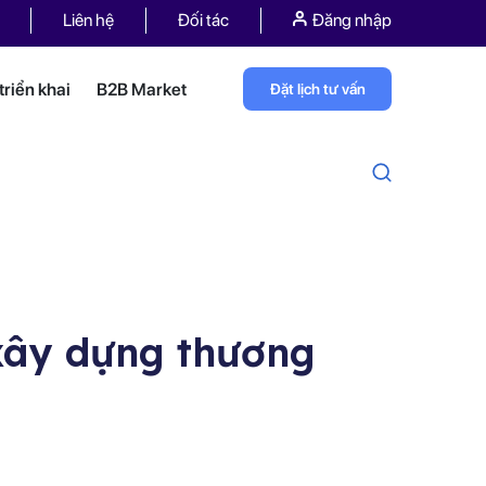
Liên hệ
Đối tác
Đăng nhập
riển khai
B2B Market
Đặt lịch tư vấn
 xây dựng thương