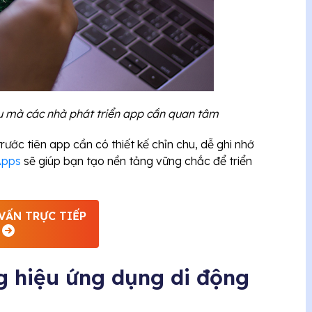
u mà các nhà phát triển app cần quan tâm
ước tiên app cần có thiết kế chỉn chu, dễ ghi nhớ
Apps
sẽ giúp bạn tạo nền tảng vững chắc để triển
VẤN TRỰC TIẾP
g hiệu ứng dụng di động