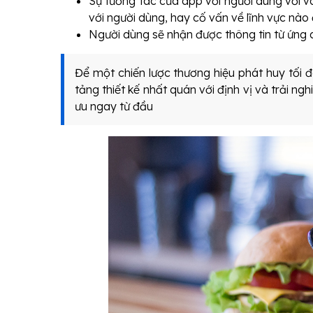
Sự tương tác của app với người dùng với v
với người dùng, hay cố vấn về lĩnh vực nào
Người dùng sẽ nhận được thông tin từ ứng 
Để một chiến lược thương hiệu phát huy tối 
tảng thiết kế nhất quán với định vị và trải n
ưu ngay từ đầu