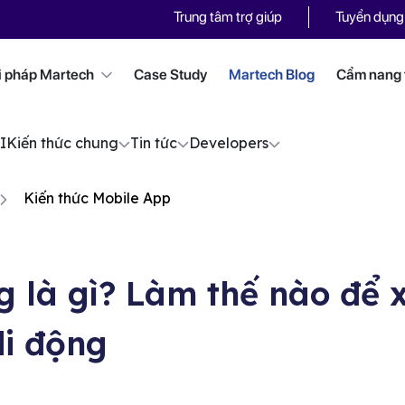
Trung tâm trợ giúp
Tuyển dụng
i pháp Martech
Case Study
Martech Blog
Cẩm nang t
I
Kiến thức chung
Tin tức
Developers
Kiến thức Mobile App
g là gì? Làm thế nào để
di động