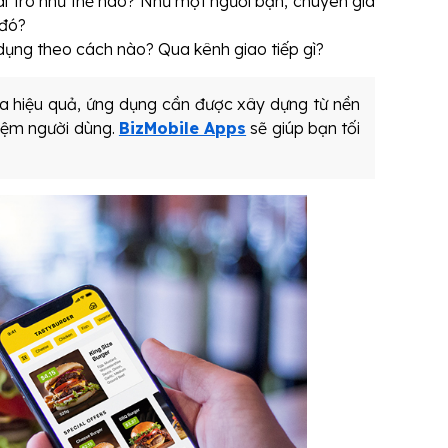
ai trò như thế nào? Như một người bạn, chuyên gia
 đó?
dụng theo cách nào? Qua kênh giao tiếp gì?
đa hiệu quả, ứng dụng cần được xây dựng từ nền
ghiệm người dùng.
BizMobile Apps
sẽ giúp bạn tối