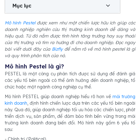
Mục lục
Mô hình Pestel
được xem như một chiến lược hữu ích giúp các
doanh nghiệp nghiên cứu thị trường kinh doanh dễ dàng và
hiệu quả. Từ đó nắm được tình hình tăng trưởng hay suy thoái
của thị trường và tìm ra hướng đi cho doanh nghiệp. Đọc ngay
bài viết dưới đây của
Bizfly
để nắm rõ về mô hình pestel là gì
và quy trình phân tích của nó.
Mô hình Pestel là gì?
PESTEL là một công cụ phân tích được sử dụng để đánh giá
các yếu tố bên ngoài có thể ảnh hưởng đến doanh nghiệp, tổ
chức hoặc một ngành công nghiệp cụ thể.
Mô hình PESTEL giúp doanh nghiệp hiểu rõ hơn về
môi trường
kinh doanh
, định hình chiến lược dựa trên các yếu tố bên ngoài
này. Qua đó, giúp doanh nghiệp tối ưu hóa các chiến lược, phát
triển dịch vụ, sản phẩm, để đảm bảo tính bền vững trong môi
trường kinh doanh đang biến đổi. Mô hình này gồm 6 yếu tố
sau:
- Chính trị (Political)