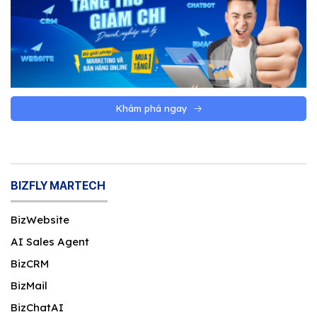
Khám phá ngay
BIZFLY MARTECH
BizWebsite
AI Sales Agent
BizCRM
BizMail
BizChatAI