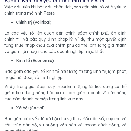
Bước 1: Nắm rõ 6 yếu tố trong mô hình Pestel
Việc đầu tiên khi bắt đầu phân tích, bạn cần hiểu rõ về 6 yếu tố
chính trong mô hình Pestel:
Chính trị (Political)
Là các yếu tố liên quan đến chính sách chính phủ, ổn định
chính trị, và các quy định pháp lý. Ví dụ như một quyết định
tăng thuế nhập khẩu của chính phủ có thể làm tăng giá thành
và giảm lợi nhuận cho các doanh nghiệp nhập khẩu.
Kinh tế (Economic)
Bao gồm các yếu tố kinh tế như tăng trưởng kinh tế, lạm phát,
tỷ giá hối đoái, và thất nghiệp.
Ví dụ, trong giai đoạn suy thoái kinh tế, người tiêu dùng có thể
giảm tiêu dùng hàng hóa xa xỉ, làm giảm doanh số bán hàng
của các doanh nghiệp trong lĩnh vực này.
Xã hội (Social)
Bao gồm các yếu tố xã hội như sự thay đổi dân số, quy mô và
cấu trúc dân số, xu hướng văn hóa và phong cách sống, và
quan điểm xã hội.