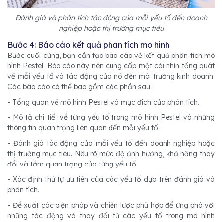
Đánh giá và phân tích tác động của mỗi yếu tố đến doanh
nghiệp hoặc thị trường mục tiêu
Bước 4: Báo cáo kết quả phân tích mô hình
Bước cuối cùng, bạn cần tạo báo cáo về kết quả phân tích mô
hình Pestel. Báo cáo này nên cung cấp một cái nhìn tổng quát
về mỗi yếu tố và tác động của nó đến môi trường kinh doanh.
Các báo cáo có thể bao gồm các phần sau:
- Tổng quan về mô hình Pestel và mục đích của phân tích.
- Mô tả chi tiết về từng yếu tố trong mô hình Pestel và những
thông tin quan trọng liên quan đến mỗi yếu tố.
- Đánh giá tác động của mỗi yếu tố đến doanh nghiệp hoặc
thị trường mục tiêu. Nêu rõ mức độ ảnh hưởng, khả năng thay
đổi và tầm quan trọng của từng yếu tố.
- Xác định thứ tự ưu tiên của các yếu tố dựa trên đánh giá và
phân tích.
- Đề xuất các biện pháp và chiến lược phù hợp để ứng phó với
những tác động và thay đổi từ các yếu tố trong mô hình