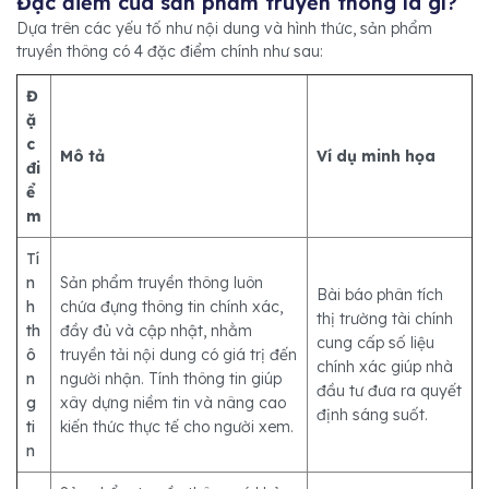
Đặc điểm của sản phẩm truyền thông là gì?
Dựa trên các yếu tố như nội dung và hình thức, sản phẩm
truyền thông có 4 đặc điểm chính như sau:
Đ
ặ
c
Mô tả
Ví dụ minh họa
đi
ể
m
Tí
n
Sản phẩm truyền thông luôn
Bài báo phân tích
h
chứa đựng thông tin chính xác,
thị trường tài chính
th
đầy đủ và cập nhật, nhằm
cung cấp số liệu
ô
truyền tải nội dung có giá trị đến
chính xác giúp nhà
n
người nhận. Tính thông tin giúp
đầu tư đưa ra quyết
g
xây dựng niềm tin và nâng cao
định sáng suốt.
ti
kiến thức thực tế cho người xem.
n