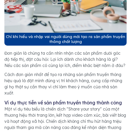
Chỉ khi hiểu và nhập vai người dùng mới tạo ra sản phẩm truyền
thông chất lượng
Đơn giản là chúng ta cần nhìn nhận các sản phẩm dưới góc
độ tiếp thị, đặt câu hỏi: Lợi ích dành cho khách hàng là gì?
Nếu các sản phẩm có cùng lợi ích, điểm khác biệt nằm ở đâu?
Cách đơn giản nhất để tạo ra những sản phẩm truyền thông
hiệu quả là đặt mình đúng vị trí khách hàng, cung cấp những
gì họ thật sự cần thay vì chỉ làm theo ý muốn của nhà sản
xuất.
Ví dụ thực tiễn về sản phẩm truyền thông thành công
Một ví dụ tiêu biểu là chiến dịch "Share your story" của một
thương hiệu thời trang lớn, kết hợp video cảm xúc, bài viết blog
và hoạt động xã hội. Chiến dịch không chỉ thu hút hàng triệu
người tham gia mà còn nâng cao đáng kể nhận diện thương