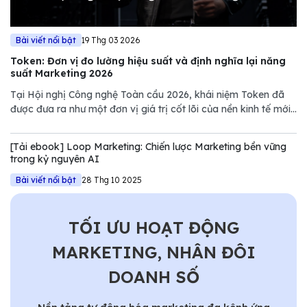
Bài viết nổi bật
19 Thg 03 2026
Token: Đơn vị đo lường hiệu suất và định nghĩa lại năng
suất Marketing 2026
Tại Hội nghị Công nghệ Toàn cầu 2026, khái niệm Token đã
được đưa ra như một đơn vị giá trị cốt lõi của nền kinh tế mới.
Tuy nhiên, nếu chỉ nhìn dưới góc độ kỹ thuật của NVIDIA,
chúng ta sẽ bỏ lỡ một bước ngoặt quan trọng trong quản trị
[Tải ebook] Loop Marketing: Chiến lược Marketing bền vững
Marketing.
trong kỷ nguyên AI
Bài viết nổi bật
28 Thg 10 2025
TỐI ƯU HOẠT ĐỘNG
MARKETING, NHÂN ĐÔI
DOANH SỐ