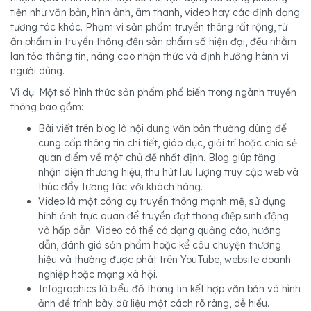
tiện như văn bản, hình ảnh, âm thanh, video hay các định dạng
tương tác khác. Phạm vi sản phẩm truyền thông rất rộng, từ
ấn phẩm in truyền thống đến sản phẩm số hiện đại, đều nhằm
lan tỏa thông tin, nâng cao nhận thức và định hướng hành vi
người dùng.
Ví dụ: Một số hình thức sản phẩm phổ biến trong ngành truyền
thông bao gồm:
Bài viết trên blog là nội dung văn bản thường dùng để
cung cấp thông tin chi tiết, giáo dục, giải trí hoặc chia sẻ
quan điểm về một chủ đề nhất định. Blog giúp tăng
nhận diện thương hiệu, thu hút lưu lượng truy cập web và
thúc đẩy tương tác với khách hàng.
Video là một công cụ truyền thông mạnh mẽ, sử dụng
hình ảnh trực quan để truyền đạt thông điệp sinh động
và hấp dẫn. Video có thể có dạng quảng cáo, hướng
dẫn, đánh giá sản phẩm hoặc kể câu chuyện thương
hiệu và thường được phát trên YouTube, website doanh
nghiệp hoặc mạng xã hội.
Infographics là biểu đồ thông tin kết hợp văn bản và hình
ảnh để trình bày dữ liệu một cách rõ ràng, dễ hiểu.