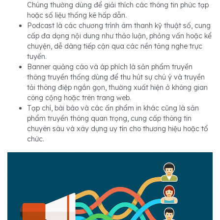
Chúng thường dùng để giải thích các thông tin phức tạp
hoặc số liệu thống kê hấp dẫn.
Podcast là các chương trình âm thanh kỹ thuật số, cung
cấp đa dạng nội dung như thảo luận, phỏng vấn hoặc kể
chuyện, dễ dàng tiếp cận qua các nền tảng nghe trực
tuyến.
Banner quảng cáo và áp phích là sản phẩm truyền
thông truyền thống dùng để thu hút sự chú ý và truyền
tải thông điệp ngắn gọn, thường xuất hiện ở không gian
công cộng hoặc trên trang web.
Tạp chí, bài báo và các ấn phẩm in khác cũng là sản
phẩm truyền thông quan trọng, cung cấp thông tin
chuyên sâu và xây dựng uy tín cho thương hiệu hoặc tổ
chức.