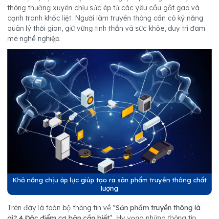
thông thường xuyên chịu sức ép từ các yêu cầu gắt gao và
cạnh tranh khốc liệt. Người làm truyền thông cần có kỹ năng
quản lý thời gian, giữ vững tinh thần và sức khỏe, duy trì đam
mê nghề nghiệp.
Khả năng chịu áp lực giúp tạo ra sản phẩm truyền thông chất
lượng
Trên đây là toàn bộ thông tin về "
Sản phẩm truyền thông là
gì? 4 Đặc điểm cơ bản cần biết
". Hy vọng những thông tin