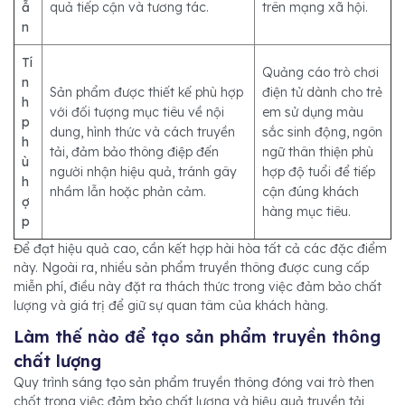
ẫ
quả tiếp cận và tương tác.
trên mạng xã hội.
n
Tí
Quảng cáo trò chơi
n
Sản phẩm được thiết kế phù hợp
điện tử dành cho trẻ
h
với đối tượng mục tiêu về nội
em sử dụng màu
p
dung, hình thức và cách truyền
sắc sinh động, ngôn
h
tải, đảm bảo thông điệp đến
ngữ thân thiện phù
ù
người nhận hiệu quả, tránh gây
hợp độ tuổi để tiếp
h
nhầm lẫn hoặc phản cảm.
cận đúng khách
ợ
hàng mục tiêu.
p
Để đạt hiệu quả cao, cần kết hợp hài hòa tất cả các đặc điểm
này. Ngoài ra, nhiều sản phẩm truyền thông được cung cấp
miễn phí, điều này đặt ra thách thức trong việc đảm bảo chất
lượng và giá trị để giữ sự quan tâm của khách hàng.
Làm thế nào để tạo sản phẩm truyền thông
chất lượng
Quy trình sáng tạo sản phẩm truyền thông đóng vai trò then
chốt trong việc đảm bảo chất lượng và hiệu quả truyền tải