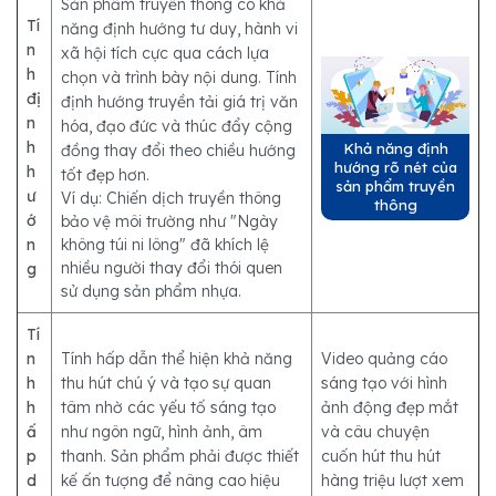
Sản phẩm truyền thông có khả
Tí
năng định hướng tư duy, hành vi
n
xã hội tích cực qua cách lựa
h
chọn và trình bày nội dung. Tính
đị
định hướng truyền tải giá trị văn
n
hóa, đạo đức và thúc đẩy cộng
h
Khả năng định
đồng thay đổi theo chiều hướng
hướng rõ nét của
h
tốt đẹp hơn.
sản phẩm truyền
ư
Ví dụ: Chiến dịch truyền thông
thông
ớ
bảo vệ môi trường như "Ngày
n
không túi ni lông" đã khích lệ
nhiều người thay đổi thói quen
g
sử dụng sản phẩm nhựa.
Tí
n
Tính hấp dẫn thể hiện khả năng
Video quảng cáo
h
thu hút chú ý và tạo sự quan
sáng tạo với hình
h
tâm nhờ các yếu tố sáng tạo
ảnh động đẹp mắt
ấ
như ngôn ngữ, hình ảnh, âm
và câu chuyện
p
thanh. Sản phẩm phải được thiết
cuốn hút thu hút
d
kế ấn tượng để nâng cao hiệu
hàng triệu lượt xem