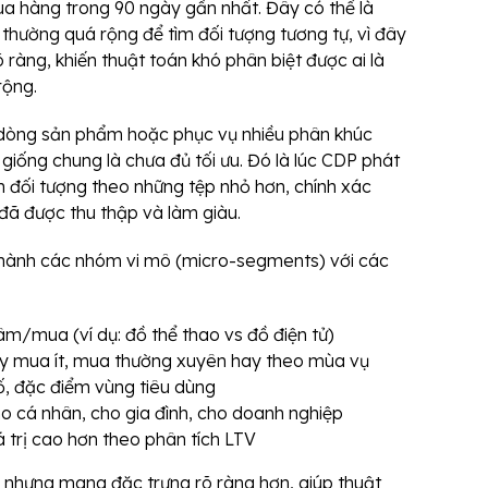
a hàng trong 90 ngày gần nhất. Đây có thể là
hường quá rộng để tìm đối tượng tương tự, vì đây
ràng, khiến thuật toán khó phân biệt được ai là
rộng.
 dòng sản phẩm hoặc phục vụ nhiều phân khúc
iống chung là chưa đủ tối ưu. Đó là lúc CDP phát
h đối tượng theo những tệp nhỏ hơn, chính xác
 đã được thu thập và làm giàu.
 thành các nhóm vi mô (micro-segments) với các
/mua (ví dụ: đồ thể thao vs đồ điện tử)
ay mua ít, mua thường xuyên hay theo mùa vụ
ố, đặc điểm vùng tiêu dùng
o cá nhân, cho gia đình, cho doanh nghiệp
á trị cao hơn theo phân tích LTV
 nhưng mang đặc trưng rõ ràng hơn, giúp thuật