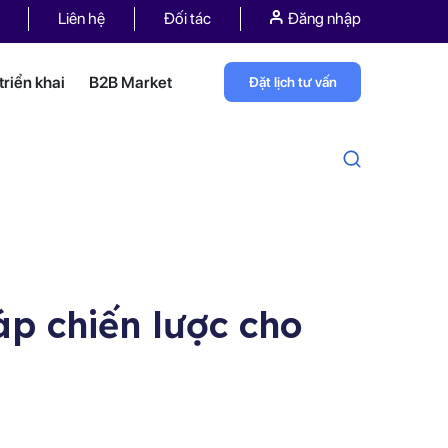
Liên hệ
Đối tác
Đăng nhập
riển khai
B2B Market
Đặt lịch tư vấn
áp chiến lược cho