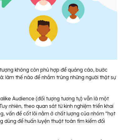
i tượng không còn phù hợp để quảng cáo, bước
là: làm thế nào để nhắm trúng những người thật sự
alike Audience (đối tượng tương tự) vẫn là một
Tuy nhiên, theo quan sát từ kinh nghiệm triển khai
ng, vấn đề cốt lõi nằm ở chất lượng của nhóm “hạt
g dùng để huấn luyện thuật toán tìm kiếm đối