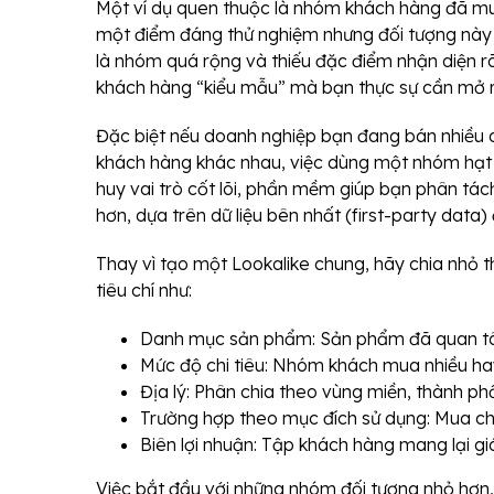
Một ví dụ quen thuộc là nhóm khách hàng đã mu
một điểm đáng thử nghiệm nhưng đối tượng này t
là nhóm quá rộng và thiếu đặc điểm nhận diện rõ 
khách hàng “kiểu mẫu” mà bạn thực sự cần mở 
Đặc biệt nếu doanh nghiệp bạn đang bán nhiều
khách hàng khác nhau, việc dùng một nhóm hạt g
huy vai trò cốt lõi, phần mềm giúp bạn phân tác
hơn, dựa trên dữ liệu bên nhất (first-party data)
Thay vì tạo một Lookalike chung, hãy chia nhỏ
tiêu chí như:
Danh mục sản phẩm: Sản phẩm đã quan tâm
Mức độ chi tiêu: Nhóm khách mua nhiều h
Địa lý: Phân chia theo vùng miền, thành ph
Trường hợp theo mục đích sử dụng: Mua ch
Biên lợi nhuận: Tập khách hàng mang lại gi
Việc bắt đầu với những nhóm đối tượng nhỏ hơn,