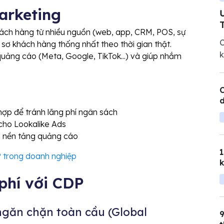
arketing
khách hàng từ nhiều nguồn (web, app, CRM, POS, sự
t
C
ồ sơ khách hàng thống nhất theo thời gian thật.
k
uảng cáo (Meta, Google, TikTok...) và giúp nhắm
t
q
C
hợp để tránh lãng phí ngân sách
cho Lookalike Ads
u nền tảng quảng cáo
1
DP trong doanh nghiệp
 phí với CDP
 ngăn chặn toàn cầu (Global
9