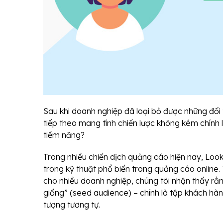
Sau khi doanh nghiệp đã loại bỏ được những đố
tiếp theo mang tính chiến lược không kém chính 
tiềm năng?
Trong nhiều chiến dịch quảng cáo hiện nay, Look
trong kỹ thuật phổ biến trong quảng cáo online. 
cho nhiều doanh nghiệp, chúng tôi nhận thấy rằ
giống” (seed audience) – chính là tập khách hàn
tượng tương tự.