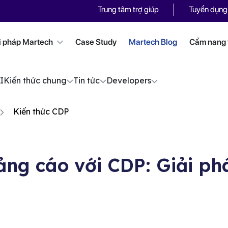
Trung tâm trợ giúp
Tuyển dụng
i pháp Martech
Case Study
Martech Blog
Cẩm nang t
I
Kiến thức chung
Tin tức
Developers
Kiến thức CDP
uảng cáo với CDP: Giải ph