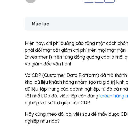
Mục lục
Hiện nay, chi phí quảng cáo tăng một cách chóng
phải đối mặt cắt giảm chi phí trên mọi mặt trận. 
Investment) trên từng đồng quảng cáo là mối q
và giám đốc vận hành.
Và CDP (Customer Data Platform) đã trở thành n
khai dữ liệu khách hàng nhằm tạo ra giá trị kin
dữ liệu tập trung của doanh nghiệp, từ đó cá nh
tốt nhất. Do đó, việc tiếp cận đúng
khách hàng m
nghiệp với sự trợ giúp của CDP.
Hãy cùng theo dõi bài viết sau để thấy được CD
nghiệp như nào?