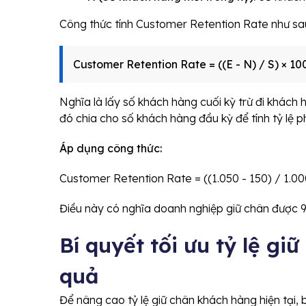
Công thức tính Customer Retention Rate như sa
Customer Retention Rate = ((E - N) / S) × 1
Nghĩa là lấy số khách hàng cuối kỳ trừ đi khách 
đó chia cho số khách hàng đầu kỳ để tính tỷ lệ p
Áp dụng công thức:
Customer Retention Rate = ((1.050 - 150) / 1.0
Điều này có nghĩa doanh nghiệp giữ chân được 
Bí quyết tối ưu tỷ lệ gi
quả
Để nâng cao tỷ lệ giữ chân khách hàng hiện tại,