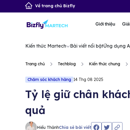
Về trang chủ Bizfly
Giới thiệu
Giả
Kiến thức Martech
Bài viết nổi bật
Ứng dụng A
Trang chủ
Techblog
Kiến thức chung
Chăm sóc khách hàng
14 Thg 08 2025
Tỷ lệ giữ chân khách
quả
Hiếu Thảnh
Chia sẻ bài viết