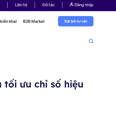
Liên hệ
Đối tác
Đăng nhập
riển khai
B2B Market
Đặt lịch tư vấn
tối ưu chỉ số hiệu