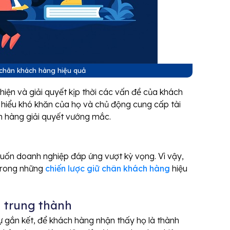
iữ chân khách hàng hiệu quả
iện và giải quyết kịp thời các vấn đề của khách
 hiểu khó khăn của họ và chủ động cung cấp tài
h hàng giải quyết vướng mắc.
g
n doanh nghiệp đáp ứng vượt kỳ vọng. Vì vậy,
 trong những
chiến lược giữ chân khách hàng
hiệu
 trung thành
 gắn kết, để khách hàng nhận thấy họ là thành