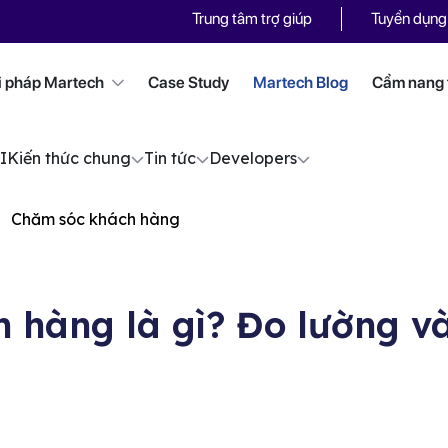
Trung tâm trợ giúp
Tuyển dụng
i pháp Martech
Case Study
Martech Blog
Cẩm nang t
I
Kiến thức chung
Tin tức
Developers
Chăm sóc khách hàng
 hàng là gì? Đo lường và 