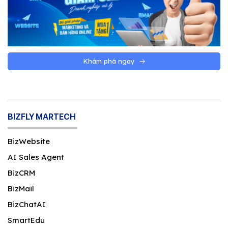
Khám phá ngay
BIZFLY MARTECH
BizWebsite
AI Sales Agent
BizCRM
BizMail
BizChatAI
SmartEdu