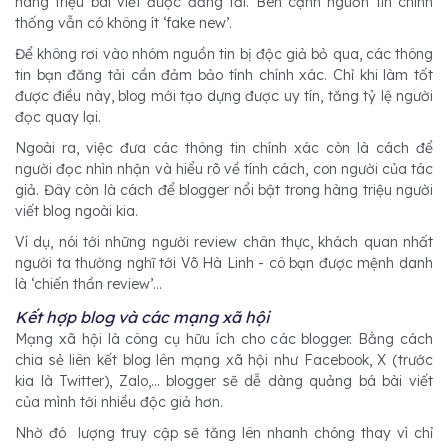
hàng triệu bài viết được đăng tải. Bên cạnh nguồn tin chính
thống vẫn có không ít ‘fake new’.
Để không rơi vào nhóm nguồn tin bị độc giả bỏ qua, các thông
tin bạn đăng tải cần đảm bảo tính chính xác. Chỉ khi làm tốt
được điều này, blog mới tạo dựng được uy tín, tăng tỷ lệ người
đọc quay lại.
Ngoài ra, việc đưa các thông tin chính xác còn là cách để
người đọc nhìn nhận và hiểu rõ về tính cách, con người của tác
giả. Đây còn là cách để blogger nổi bật trong hàng triệu người
viết blog ngoài kia.
Ví dụ, nói tới những người review chân thực, khách quan nhất
người ta thường nghĩ tới Võ Hà Linh - cô bạn được mệnh danh
là ‘chiến thần review’...
Kết hợp blog và các mạng xã hội
Mạng xã hội là công cụ hữu ích cho các blogger. Bằng cách
chia sẻ liên kết blog lên mạng xã hội như Facebook, X (trước
kia là Twitter), Zalo,... blogger sẽ dễ dàng quảng bá bài viết
của mình tới nhiều độc giả hơn.
Nhờ đó lượng truy cập sẽ tăng lên nhanh chóng thay vì chỉ