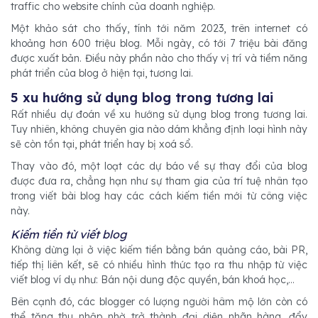
traffic cho website chính của doanh nghiệp.
Một khảo sát cho thấy, tính tới năm 2023, trên internet có
khoảng hơn 600 triệu blog. Mỗi ngày, có tới 7 triệu bài đăng
được xuất bản. Điều này phần nào cho thấy vị trí và tiềm năng
phát triển của blog ở hiện tại, tương lai.
5 xu hướng sử dụng blog trong tương lai
Rất nhiều dự đoán về xu hướng sử dụng blog trong tương lai.
Tuy nhiên, không chuyên gia nào dám khẳng định loại hình này
sẽ còn tồn tại, phát triển hay bị xoá sổ.
Thay vào đó, một loạt các dự báo về sự thay đổi của blog
được đưa ra, chẳng hạn như sự tham gia của trí tuệ nhân tạo
trong viết bài blog hay các cách kiếm tiền mới từ công việc
này.
Kiếm tiền từ viết blog
Không dừng lại ở việc kiếm tiền bằng bán quảng cáo, bài PR,
tiếp thị liên kết, sẽ có nhiều hình thức tạo ra thu nhập từ việc
viết blog ví dụ như: Bán nội dung độc quyền, bán khoá học,...
Bên cạnh đó, các blogger có lượng người hâm mộ lớn còn có
thể tăng thu nhập nhờ trở thành đại diện nhãn hàng, đẩy