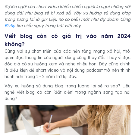
Sự lên ngôi của short video khiến nhiều người lo ngại những nội
dung dài như blog sẽ bị xoá sổ. Vậy xu hướng sử dụng blog
trong tương lai là gì? Liệu nó có biến mất như dự đoán? Cùng
Bizfly
tìm hiểu ngay trong bài viết này.
Viết blog còn có giá trị vào năm 2024
không?
Cùng với sự phát triển của các nền tảng mạng xã hội, thói
quen đọc thông tin của người dùng cũng thay đổi. Thay vì đọc
độc giả có xu hướng xem và nghe nhiều hơn. Đây cũng chính
là điều kiện để short video và nội dung podcast trở nên thịnh
hành hơn trong 1 - 2 năm trở lại đây.
Vậy xu hướng sử dụng blog trong tương lai sẽ ra sao? Liệu
nghề viết blog có còn ‘đất diễn’ trong ngành sáng tạo nội
dung?