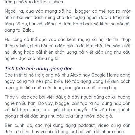
trông chờ vào traffic tự nhiên.
Ngoài ra, dựa vào mạng xã hội, blogger có thể tạo ra một
nhóm bài viết dành riêng cho đối tượng người đọc ở từng nền
tảng. Ví dụ, bài viết đăng tải trên Facebook sẽ khác so với bài
đăng tại Zalo…
Họ cũng có thể dựa vào các kênh mạng xã hội để thu thập
thêm ý kiến, phản hồi của độc giả từ đó làm chất liệu sản xuất
nội dung hoặc cải thiện chất lượng bài viết đáp ứng nhu cầu
nghe - đọc của nhiều người.
Tích hợp tính năng giọng đọc
Các thiết bị hỗ trợ giọng nói như Alexa hay Google Home đang
ngày càng trở nên phổ biến. Nó tác động đáng kể đến cách
mọi người tiếp nhận nội dung, bao gồm cả nội dung blog.
Thay vì đọc các bài viết dài, giờ đây người dùng có xu hướng
nghe nhiều hơn. Do vậy, blogger cần tạo ra nội dung hấp dẫn
và kết hợp thêm các giải pháp chuyển đổi văn bản thành
giọng nói để đáp ứng nhu cầu của từng nhóm độc giả.
Bên cạnh đó, các nội dung dạng podcast, video cũng cần
được ưu tiên thay vì chỉ có hàng loạt bài viết dài nhàm chán.