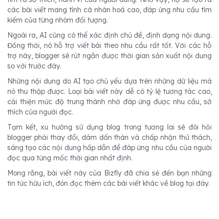
các bài viết mang tính cá nhân hoá cao, đáp ứng nhu cầu tìm
kiếm của từng nhóm đối tượng.
Ngoài ra, AI cũng có thể xác định chủ đề, định dạng nội dung.
Đồng thời, nó hỗ trợ viết bài theo nhu cầu rất tốt. Với các hỗ
trợ này, blogger sẽ rút ngắn được thời gian sản xuất nội dung
so với trước đây.
Những nội dung do AI tạo chủ yếu dựa trên những dữ liệu mà
nó thu thập được. Loại bài viết này dễ có tỷ lệ tương tác cao,
cải thiện mức độ trung thành nhờ đáp ứng được nhu cầu, sở
thích của người đọc.
Tạm kết, xu hướng sử dụng blog trong tương lai sẽ đòi hỏi
blogger phải thay đổi, dám dấn thân và chấp nhận thử thách,
sáng tạo các nội dung hấp dẫn để đáp ứng nhu cầu của người
đọc qua từng mốc thời gian nhất định.
Mong rằng, bài viết này của Bizfly đã chia sẻ đến bạn những
tin tức hữu ích, đón đọc thêm các bài viết khác về blog tại đây.