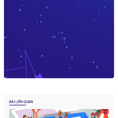
Những lợi ích “kim cương” mà Báo Cáo - Thống Kê trên CRM mang
lại cho doanh nghiệp
BÀI LIÊN QUAN
Tại sao việc Lưu trữ và quản lý lịch sử khách hàng lại được ví như
“dầu khí của kỷ nguyên kỹ thuật số” ?