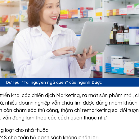
Dữ liệu: “Tài nguyên ngủ quên” của ngành Dược
 triển khai các chiến dịch Marketing, ra mắt sản phẩm mới, 
ũ, nhiều doanh nghiệp vẫn chưa tìm được đúng nhóm khách
n còn chăm sóc thủ công, thậm chí remarketing sai đối tượn
 vẫn đang làm theo các cách quen thuộc như:
ng loạt cho nhà thuốc
MS cho toàn bộ danh sách không phân loại