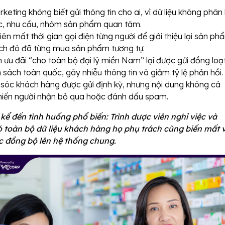
eting không biết gửi thông tin cho ai, vì dữ liệu không phân 
c, nhu cầu, nhóm sản phẩm quan tâm.
iên mất thời gian gọi điện từng người để giới thiệu lại sản ph
ch đó đã từng mua sản phẩm tương tự.
 ưu đãi “cho toàn bộ đại lý miền Nam” lại được gửi đồng loạ
sách toàn quốc, gây nhiễu thông tin và giảm tỷ lệ phản hồi.
sóc khách hàng được gửi định kỳ, nhưng nội dung không cá
hiến người nhận bỏ qua hoặc đánh dấu spam.
kể đến tình huống phổ biến: Trình dược viên nghỉ việc và
ó toàn bộ dữ liệu khách hàng họ phụ trách cũng biến mất v
 đồng bộ lên hệ thống chung.