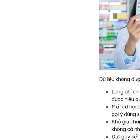
Dữ liệu không đư
Lãng phí chi
được hiệu qu
Mất cơ hội 
gợi ý đúng 
Khó giữ châ
không cá nh
Đứt gãy kết 