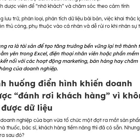
nh dược viên để “nhớ khách” và chăm sóc theo cảm tính
lưu trữ, phân loại, phân tích dữ liệu bài bản, việc khai thác lạ
n thủ công, phụ thuộc vào cá nhân và dễ rủi ro khi nhân sự 
úng ra là tài sản để tạo tăng trưởng bền vững lại trở thành 
 nằm yên trong Excel, điện thoại nhân viên hoặc phần mềm 
 kết nối với các hoạt động marketing, bán hàng hay chăm
hàng của doanh nghiệp.
nh huống điển hình khiến doanh
ợc “đánh rơi khách hàng” vì kh
 được dữ liệu
 doanh nghiệp của bạn vừa tổ chức một đợt ra mắt sản ph
hà thuốc, bác sĩ, khách hàng tiềm năng thì đã có sẵn. Nhưng
 ra sau đó?