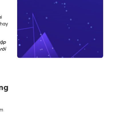
i
thay
tập
rời
ông
ẩm