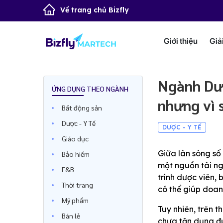
Về trang chủ Bizfly
Giới thiệu
Giả
Ngành Dượ
ỨNG DỤNG THEO NGÀNH
nhưng vì 
Bất động sản
Dược - Y Tế
DƯỢC - Y TẾ
Giáo dục
Giữa làn sóng số
Bảo hiểm
một nguồn tài ng
F&B
trình dược viên, 
Thời trang
có thể giúp doan
Mỹ phẩm
Tuy nhiên, trên 
Bán lẻ
chưa tận dụng đư