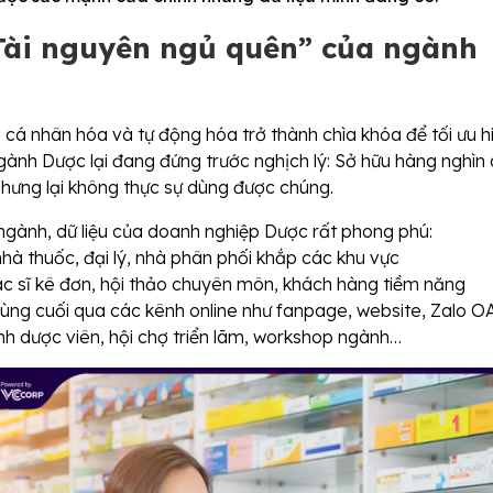
“Tài nguyên ngủ quên” của ngành
 cá nhân hóa và tự động hóa trở thành chìa khóa để tối ưu h
gành Dược lại đang đứng trước nghịch lý: Sở hữu hàng nghìn
nhưng lại không thực sự dùng được chúng.
ngành, dữ liệu của doanh nghiệp Dược rất phong phú:
hà thuốc, đại lý, nhà phân phối khắp các khu vực
ác sĩ kê đơn, hội thảo chuyên môn, khách hàng tiềm năng
dùng cuối qua các kênh online như fanpage, website, Zalo O
rình dược viên, hội chợ triển lãm, workshop ngành…