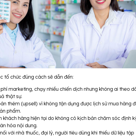
ợc tổ chức đúng cách sẽ dẫn đến:
 phí marketing, chạy nhiều chiến dịch nhưng không ai theo dõ
ả thật sự.
bán thêm (upsell) vì không tận dụng được lịch sử mua hàng 
sản phẩm.
n khách hàng hiện tại do không có kịch bản chăm sóc định k
ân hóa nội dung.
nối với nhà thuốc, đại lý, người tiêu dùng khi thiếu dữ liệu tập