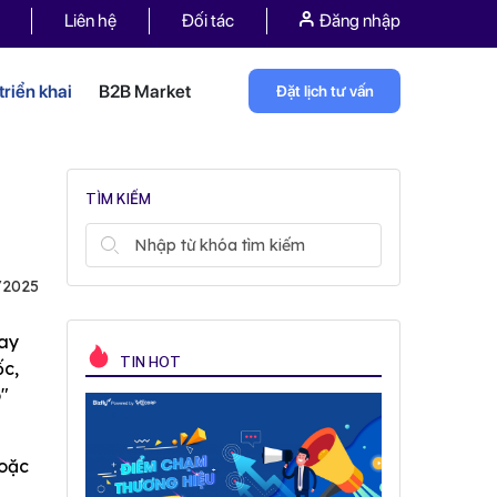
Liên hệ
Đối tác
Đăng nhập
riển khai
B2B Market
Đặt lịch tư vấn
TÌM KIẾM
/2025
tay
TIN HOT
ốc,
ô"
hoặc