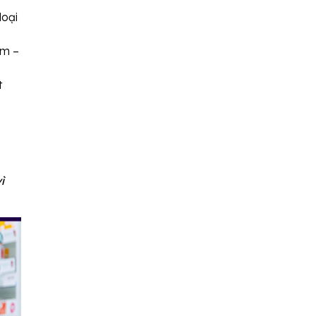
loại
ẩm –
t
ì