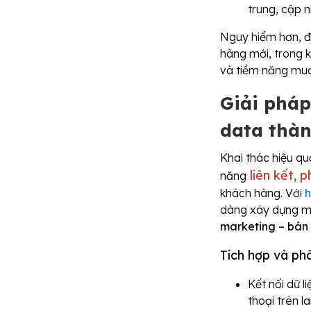
trung, cập n
Nguy hiểm hơn, đ
hàng mới, trong k
và tiềm năng mua
Giải pháp
data thà
Khai thác hiệu qu
liên kết, p
năng
khách hàng. Với
h
dàng xây dựng một
marketing – bá
Tích hợp và phâ
Kết nối dữ l
thoại trên l