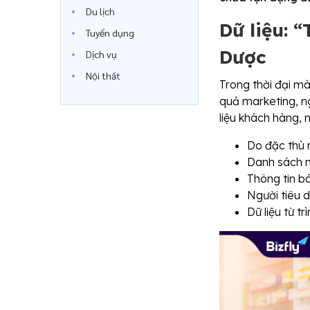
Du lịch
Dữ liệu: 
Tuyển dụng
Dược
Dịch vụ
Nội thất
Trong thời đại mà
quả marketing, n
liệu khách hàng, 
Do đặc thù 
Danh sách n
Thông tin b
Người tiêu 
Dữ liệu từ t