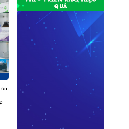
QUẢ
chăm
g.