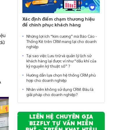
Xác định điểm chạm thương hiệu
để chinh phục khách hàng
iệu
Những lợi ích “kim cương” mà Báo Cáo -
Thống Kê trên CRM mang lại cho doanh
 dữ
nghiệp
Tại sao việc Lưu trữ và quản lý lịch sử
khách hàng lại được ví như “dầu khí của
kỷ nguyên kỹ thuật số” ?
Hướng dẫn lựa chọn hệ thống CRM phù
hợp cho doanh nghiệp
A
Nhân viên không sử dụng CRM: Đâu là
giải pháp cho doanh nghiệp?
LIÊN HỆ CHUYÊN GIA
BIZFLY TƯ VẤN MIỄN
PHÍ - TRIỂN KHAI HIỆU