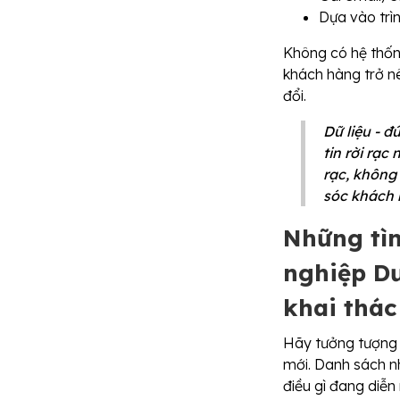
Dựa vào trì
Không có hệ thống 
khách hàng trở nê
đổi.
Dữ liệu - đ
tin rời rạc
rạc, không
sóc khách 
Những tì
nghiệp Dư
khai thác
Hãy tưởng tượng
mới. Danh sách n
điều gì đang diễn