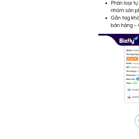
Phân loại tự
nhóm sản ph
Gắn tag khá
bán hàng –