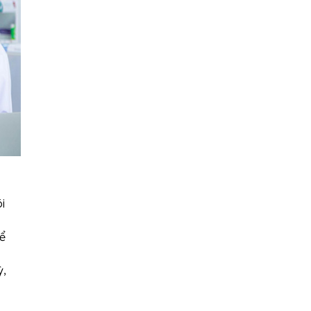
i
để
ỳ,