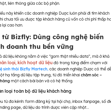
hật, liên thông giữa các bộ phận.
iều này khiến các doanh nghiệp Dược luôn phải đi tìm khách
hi chưa tối ưu được tập khách hàng cũ vốn có chi phí thấp h
 lại cao hơn.
 từ Bizfly: Dùng công nghệ biến
nh doanh thu bền vững
ả dữ liệu không nằm ở việc “gom thật nhiều data”, mà ở khả
hân loại, kích hoạt dữ liệu
đó trong từng điểm chạm với
ệ sinh thái Bizfly Martech
,
các doanh nghiệp Dược có thể d
 hạ tầng dữ liệu tập trung, từ đó triển khai
chăm sóc –
n hàng
một cách bài bản và có hệ thống.
n loại toàn bộ dữ liệu khách hàng
iệu từ đa kênh: form đăng ký tại hội chợ, inbox fanpage, số đ
anding page, dữ liệu do trình dược viên cập nhật…