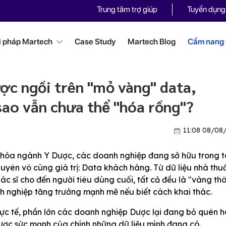
Trung tâm trợ giúp
Tuyển dụng
i pháp Martech
Case Study
Martech Blog
Cẩm nang t
c ngồi trên "mỏ vàng" data,
sao vẫn chưa thể "hóa rồng"?
11:08 08/08
 hóa ngành Y Dược, các doanh nghiệp đang sở hữu trong 
uyên vô cùng giá trị: Data khách hàng. Từ dữ liệu nhà thu
bác sĩ cho đến người tiêu dùng cuối, tất cả đều là "vàng th
h nghiệp tăng trưởng mạnh mẽ nếu biết cách khai thác.
thực tế, phần lớn các doanh nghiệp Dược lại đang bỏ quên 
ợc sức mạnh của chính những dữ liệu mình đang có.