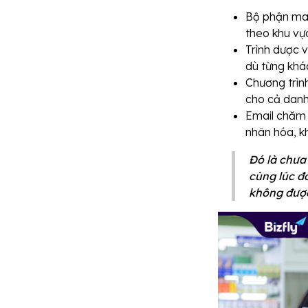
Bộ phận mark
theo khu vự
Trình dược v
dù từng khá
Chương trình
cho cả danh 
Email chăm 
nhân hóa, k
Đó là chưa 
cùng lúc đ
không được